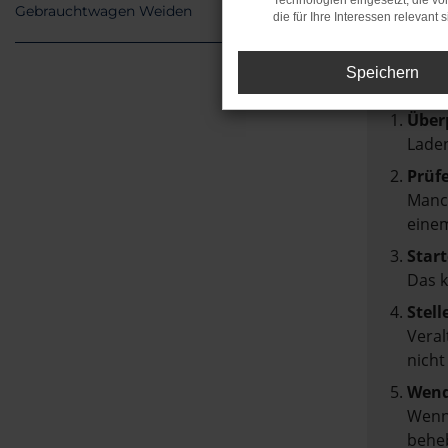
Feh
Technologien eingesetzt, die v
Gebrauchtwagen Weiden
die für Ihre Interessen relevant s
Beim Lad
Speichern
Hier sin
Über
Laden
Prüf
Manch
einem
Start
Das 
Stell
Veral
nicht
Wend
Wenn 
beheb