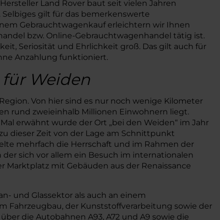
ersteller Land Rover baut seit vielen Jahren
 Selbiges gilt für das bemerkenswerte
einem Gebrauchtwagenkauf erleichtern wir Ihnen
ohandel bzw. Online-Gebrauchtwagenhandel tätig ist.
, Seriosität und Ehrlichkeit groß. Das gilt auch für
ne Anzahlung funktioniert.
 für Weiden
Region. Von hier sind es nur noch wenige Kilometer
n rund zweieinhalb Millionen Einwohnern liegt.
Mal erwähnt wurde der Ort „bei den Weiden“ im Jahr
 zu dieser Zeit von der Lage am Schnittpunkt
selte mehrfach die Herrschaft und im Rahmen der
 in der sich vor allem ein Besuch im internationalen
er Marktplatz mit Gebäuden aus der Renaissance
an- und Glassektor als auch an einem
m Fahrzeugbau, der Kunststoffverarbeitung sowie der
 über die Autobahnen A93, A72 und A9 sowie die