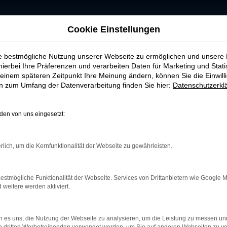
Cookie Einstellungen
ig kaufen
ie bestmögliche Nutzung unserer Webseite zu ermöglichen und unsere
hierbei Ihre Präferenzen und verarbeiten Daten für Marketing und Stati
t in Weiden günstig
einem späteren Zeitpunkt Ihre Meinung ändern, können Sie die Einwillig
en zum Umfang der Datenverarbeitung finden Sie hier:
Datenschutzerkl
 für Weiden online kaufen 
en von uns eingesetzt:
erstreichen Sie Ihr Gespür für gute und zuverlässige 
ine zu kaufen und direkt zu Ihnen nach Weiden liefern 
rlich, um die Kernfunktionalität der Webseite zu gewährleisten.
maximaler Bequemlichkeit einher. Und der Zustand? Dar
Rover Gebrauchtwagen von herausragender Qualität und L
estmögliche Funktionalität der Webseite. Services von Drittanbietern wie Google 
rt wird, unterziehen wir das Fahrzeug einer gründliche
eitere werden aktiviert.
auch Verschleißteile.
 es uns, die Nutzung der Webseite zu analysieren, um die Leistung zu messen u