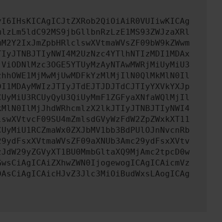
yI6IHsKICAgICJtZXRob2QiOiAiR0VUIiwKICAg
mlzLm5ldC92MS9jbGllbnRzLzE1MS93ZWJzaXRl
mM2Y2IxJmZpbHRlclswXVtmaWVsZF09bW9kZWwm
TIyJTNBJTIyNWI4M2UzNzc4YTlhNTIzMDI1MDAx
jViODNlMzc3OGE5YTUyMzAyNTAwMWRjMiUyMiU3
zhhOWE1MjMwMjUwMDFkYzMlMjIlN0QlMkMlN0Il
DI1MDAyMWIzJTIyJTdEJTJDJTdCJTIyYXVkYXJp
CUyMiU3RCUyQyU3QiUyMmF1ZGFyaXNfaWQlMjIl
kMlN0IlMjJhdWRhcmlzX2lkJTIyJTNBJTIyNWI4
lswXVtvcF09SU4mZmlsdGVyWzFdW2ZpZWxkXT11
CUyMiU1RCZmaWx0ZXJbMV1bb3BdPUlOJnNvcnRb
29ydFsxXVtmaWVsZF09aXNUb3Amc29ydFsxXVtv
zJdW29yZGVyXT1BU0MmbGltaXQ9MjAmc2tpcD0w
GwsCiAgICAiZXhwZWN0IjogewogICAgICAicmVz
DAsCiAgICAicHJvZ3Jlc3MiOiBudWxsLAogICAg