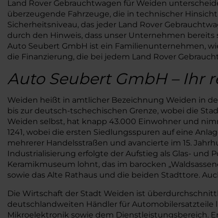
Land Rover Gebrauchtwagen für Weiden unterscheiden s
überzeugende Fahrzeuge, die in technischer Hinsicht
Sicherheitsniveau, das jeder Land Rover Gebrauchtw
durch den Hinweis, dass unser Unternehmen bereits se
Auto Seubert GmbH ist ein Familienunternehmen, wie es
die Finanzierung, die bei jedem Land Rover Gebrauc
Auto Seubert GmbH – Ihr r
Weiden heißt in amtlicher Bezeichnung Weiden in der
bis zur deutsch-tschechischen Grenze, wobei die Sta
Weiden selbst, hat knapp 43.000 Einwohner und nimm
1241, wobei die ersten Siedlungsspuren auf eine Anla
mehrerer Handelsstraßen und avancierte im 15. Jahr
Industrialisierung erfolgte der Aufstieg als Glas- und P
Keramikmuseum lohnt, das im barocken „Waldsassener 
sowie das Alte Rathaus und die beiden Stadttore. Au
Die Wirtschaft der Stadt Weiden ist überdurchschnit
deutschlandweiten Händler für Automobilersatzteile
Mikroelektronik sowie dem Dienstleistungsbereich. E