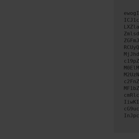
ewog
ICJ1
LXZl
Zmls
ZGFm
RCUy
MjJh
c19p
M0El
M2Uz
c2Fn
MF1b
cmRl
IiwK
cG9u
InJp