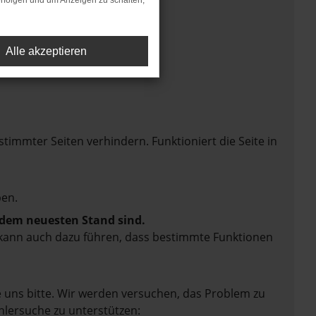
rfolgen und um Anzeigen zu schalten,
Alle akzeptieren
mmter Seiten verhindern. Funktioniert die Seite in
en.
f dem neuesten Stand sind.
rn kann auch dazu führen, dass bestimmte Funktionen
e uns bitte. Wir werden versuchen, das Problem zu
hlersuche zu unterstützen: