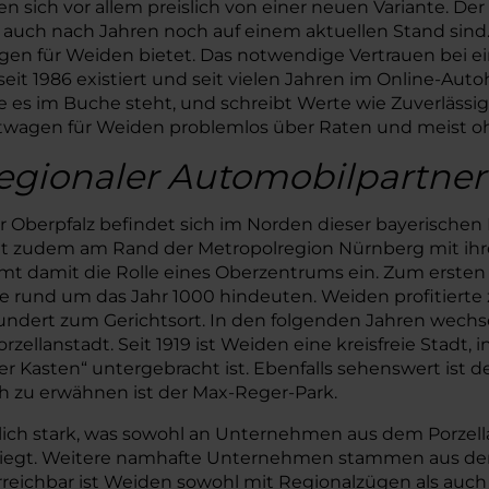
ich vor allem preislich von einer neuen Variante. Der H
 auch nach Jahren noch auf einem aktuellen Stand sind.
agen für Weiden bietet. Das notwendige Vertrauen bei 
it 1986 existiert und seit vielen Jahren im Online-Aut
 im Buche steht, und schreibt Werte wie Zuverlässigkeit
htwagen für Weiden problemlos über Raten und meist oh
egionaler Automobilpartner
 Oberpfalz befindet sich im Norden dieser bayerischen 
dt zudem am Rand der Metropolregion Nürnberg mit ihre
t damit die Rolle eines Oberzentrums ein. Zum ersten 
ge rund um das Jahr 1000 hindeuten. Weiden profitierte
hundert zum Gerichtsort. In den folgenden Jahren wech
orzellanstadt. Seit 1919 ist Weiden eine kreisfreie Stadt,
Kasten“ untergebracht ist. Ebenfalls sehenswert ist d
ch zu erwähnen ist der Max-Reger-Park.
tlich stark, was sowohl an Unternehmen aus dem Porzell
 liegt. Weitere namhafte Unternehmen stammen aus de
rreichbar ist Weiden sowohl mit Regionalzügen als auch