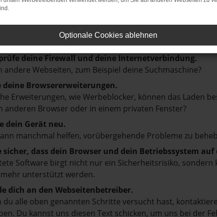
ler: Network Error
on dritten Werbetreibenden verwendet werden, um Sie auf anderen Webseiten zu ve
ind.
en ist ein Fehler aufgetreten.
Optionale Cookies ablehnen
d ein paar Tipps, die dir helfen können:
prüfe deine Firewall und deine Internetverbindung.
 andere Webseiten, zum Beispiel deine Suchmaschine?
e deine Browsererweiterungen.
e Erweiterungen, wie Werbeblocker, können das Laden besti
 anderen Browser oder in einem privaten Fenster?
e dein Gerät neu.
kann manchmal helfen, vorübergehende Probleme zu beheb
e sicher, dass dein Browser und dein Betriebssystem au
tete Software birgt nicht nur ein Sicherheitsrisiko, sonde
 mehr unterstützt werden.
e dich an den Webseitenbetreiber.
du alle oben genannten Schritte versucht hast, kontaktier
en. Du kannst uns diesen Text schicken, um uns bei der Fe