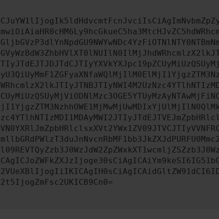
ICJuYW1lIjogIk5ldHdvcmtFcnJvciIsCiAgImNvbmZpZ
cmwiOiAiaHR0cHM6Ly9hcGkueC5ha3MtcHJvZC5hdWRhc
aGljbGVzP3dlYnNpdGU9NWYwNDc4YzFiOTNlNTY0NTBmN
dGVyWzBdW3ZhbHVlXT0lNUIlN0IlMjJhdWRhcmlzX2lkJ
JTIyJTdEJTJDJTdCJTIyYXVkYXJpc19pZCUyMiUzQSUyM
QyU3QiUyMmF1ZGFyaXNfaWQlMjIlM0ElMjI1YjgzZTM3N
dWRhcmlzX2lkJTIyJTNBJTIyNWI4M2UzNzc4YTlhNTIzM
ZCUyMiUzQSUyMjViODNlMzc3OGE5YTUyMzAyNTAwMjFiN
MjI1YjgzZTM3NzhhOWE1MjMwMjUwMDIxYjUlMjIlN0QlM
Nzc4YTlhNTIzMDI1MDAyMWI2JTIyJTdEJTVEJmZpbHRlc
ZVN0YXRlJmZpbHRlclsxXVt2YWx1ZV09JTVCJTIyVVNFR
ZmllbGRdPWlzT3duJnNvcnRbMF1bb3JkZXJdPURFU0Mmc
cl09REVTQyZzb3J0WzJdW2ZpZWxkXT1wcmljZSZzb3J0W
ICAgICJoZWFkZXJzIjoge30sCiAgICAiYm9keSI6IG51b
c2VUeXBlIjogIiIKICAgIH0sCiAgICAidGltZW91dCI6I
c2t5IjogZmFsc2UKICB9Cn0=