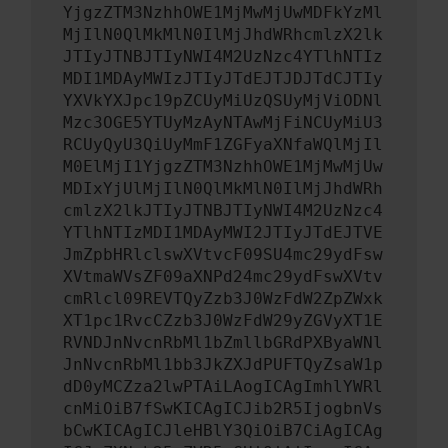
YjgzZTM3NzhhOWE1MjMwMjUwMDFkYzMl
MjIlN0QlMkMlN0IlMjJhdWRhcmlzX2lk
JTIyJTNBJTIyNWI4M2UzNzc4YTlhNTIz
MDI1MDAyMWIzJTIyJTdEJTJDJTdCJTIy
YXVkYXJpc19pZCUyMiUzQSUyMjViODNl
Mzc3OGE5YTUyMzAyNTAwMjFiNCUyMiU3
RCUyQyU3QiUyMmF1ZGFyaXNfaWQlMjIl
M0ElMjI1YjgzZTM3NzhhOWE1MjMwMjUw
MDIxYjUlMjIlN0QlMkMlN0IlMjJhdWRh
cmlzX2lkJTIyJTNBJTIyNWI4M2UzNzc4
YTlhNTIzMDI1MDAyMWI2JTIyJTdEJTVE
JmZpbHRlclswXVtvcF09SU4mc29ydFsw
XVtmaWVsZF09aXNPd24mc29ydFswXVtv
cmRlcl09REVTQyZzb3J0WzFdW2ZpZWxk
XT1pc1RvcCZzb3J0WzFdW29yZGVyXT1E
RVNDJnNvcnRbMl1bZmllbGRdPXByaWNl
JnNvcnRbMl1bb3JkZXJdPUFTQyZsaW1p
dD0yMCZza2lwPTAiLAogICAgImhlYWRl
cnMiOiB7fSwKICAgICJib2R5IjogbnVs
bCwKICAgICJleHBlY3QiOiB7CiAgICAg