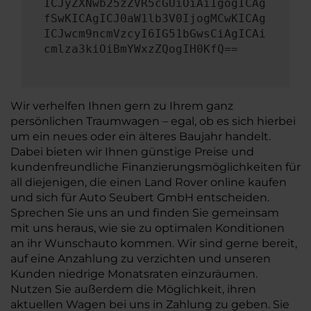
ICJyZXNwb25zZVR5cGUiOiAiIgogICAg
fSwKICAgICJ0aW1lb3V0IjogMCwKICAg
ICJwcm9ncmVzcyI6IG51bGwsCiAgICAi
cmlza3kiOiBmYWxzZQogIH0KfQ==
Wir verhelfen Ihnen gern zu Ihrem ganz
persönlichen Traumwagen – egal, ob es sich hierbei
um ein neues oder ein älteres Baujahr handelt.
Dabei bieten wir Ihnen günstige Preise und
kundenfreundliche Finanzierungsmöglichkeiten für
all diejenigen, die einen Land Rover online kaufen
und sich für Auto Seubert GmbH entscheiden.
Sprechen Sie uns an und finden Sie gemeinsam
mit uns heraus, wie sie zu optimalen Konditionen
an ihr Wunschauto kommen. Wir sind gerne bereit,
auf eine Anzahlung zu verzichten und unseren
Kunden niedrige Monatsraten einzuräumen.
Nutzen Sie außerdem die Möglichkeit, ihren
aktuellen Wagen bei uns in Zahlung zu geben. Sie