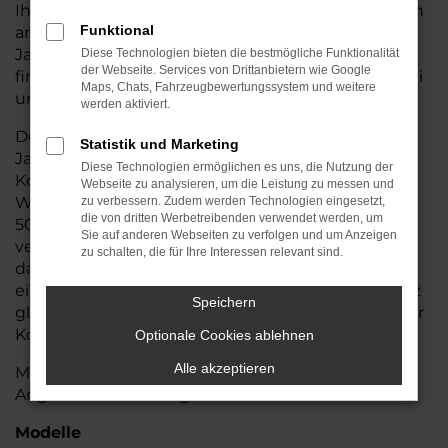
Ihnen eine breite Palette von Land Rover Modellen
Funktional
anbieten zu können. Vom Gebraucht- oder
Jahreswagen bis hin zum fabrikneuen Fahrzeug
Diese Technologien bieten die bestmögliche Funktionalität
der Webseite. Services von Drittanbietern wie Google
finden Sie Ihr Wunschfahrzeug von Land Rover bei
Maps, Chats, Fahrzeugbewertungssystem und weitere
uns.
werden aktiviert.
Der Name unseres Autohauses steht seit über 40
Statistik und Marketing
Jahren für erstklassige Beratung und höchste
Diese Technologien ermöglichen es uns, die Nutzung der
Kompetenz in Sachen Mobilität. Am Standort Alte
Webseite zu analysieren, um die Leistung zu messen und
Wörther Straße in Straubing sind dauerhaft über
zu verbessern. Zudem werden Technologien eingesetzt,
die von dritten Werbetreibenden verwendet werden, um
500 Fahrzeuge verschiedenster Marken sofort
Sie auf anderen Webseiten zu verfolgen und um Anzeigen
verfügbar. Zusätzlich ermöglicht unser Zugriff auf
zu schalten, die für Ihre Interessen relevant sind.
das Zentrallager mit mehr als 20.000 Fahrzeugen
eine schnelle und unkomplizierte Lieferung – ganz
Speichern
gleich, ob ein kompakter Cityflitzer, ein geräumiger
Kombi oder ein sportliches Modell gesucht wird.
Optionale Cookies ablehnen
Alle akzeptieren
Machen Sie sich ein Bild von unserem vielfältigen
Angebot an Fahrzeugen der Marke Land Rover
Modelle