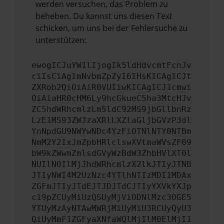
werden versuchen, das Problem zu
beheben. Du kannst uns diesen Text
schicken, um uns bei der Fehlersuche zu
unterstützen:
ewogICJuYW1lIjogIk5ldHdvcmtFcnJv
ciIsCiAgImNvbmZpZyI6IHsKICAgICJt
ZXRob2QiOiAiR0VUIiwKICAgICJ1cmwi
OiAiaHR0cHM6Ly9hcGkueC5ha3MtcHJv
ZC5hdWRhcmlzLm5ldC92MS9jbGllbnRz
LzE1MS93ZWJzaXRlLXZlaGljbGVzP3dl
YnNpdGU9NWYwNDc4YzFiOTNlNTY0NTBm
NmM2Y2IxJmZpbHRlclswXVtmaWVsZF09
bW9kZWwmZmlsdGVyWzBdW3ZhbHVlXT0l
NUIlN0IlMjJhdWRhcmlzX2lkJTIyJTNB
JTIyNWI4M2UzNzc4YTlhNTIzMDI1MDAx
ZGFmJTIyJTdEJTJDJTdCJTIyYXVkYXJp
c19pZCUyMiUzQSUyMjViODNlMzc3OGE5
YTUyMzAyNTAwMWRjMiUyMiU3RCUyQyU3
QiUyMmF1ZGFyaXNfaWQlMjIlM0ElMjI1