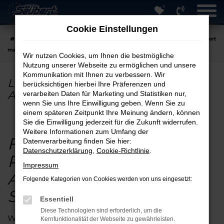
0
Zum
Hauptinhalt
Cookie Einstellungen
springen
Startseite
Hersteller
Land Rover günstig online kaufen – Auto Seubert
macht´s möglich!
Wir nutzen Cookies, um Ihnen die bestmögliche
Nutzung unserer Webseite zu ermöglichen und unsere
Kommunikation mit Ihnen zu verbessern. Wir
Land Rover günstig online kaufen –
berücksichtigen hierbei Ihre Präferenzen und
Auto Seubert macht´s möglich!
verarbeiten Daten für Marketing und Statistiken nur,
wenn Sie uns Ihre Einwilligung geben. Wenn Sie zu
einem späteren Zeitpunkt Ihre Meinung ändern, können
Sie die Einwilligung jederzeit für die Zukunft widerrufen.
Weitere Informationen zum Umfang der
Fahrzeuge von
Land
Datenverarbeitung finden Sie hier:
Datenschutzerklärung
,
Cookie-Richtlinie
.
Rover
online kaufen bei
Impressum
Auto Seubert in
Folgende Kategorien von Cookies werden von uns eingesetzt:
Straubing.
Essentiell
Diese Technologien sind erforderlich, um die
Wir bei der Auto Seubert GmbH sind stolz darauf,
Kernfunktionalität der Webseite zu gewährleisten.