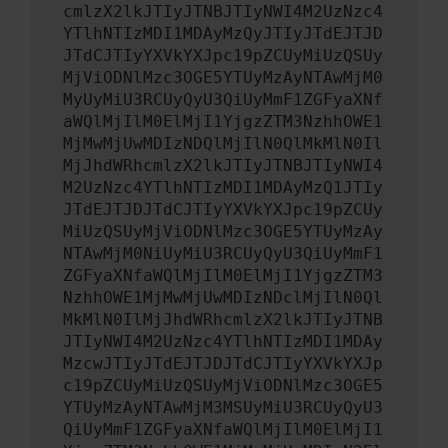
cmlzX2lkJTIyJTNBJTIyNWI4M2UzNzc4
YTlhNTIzMDI1MDAyMzQyJTIyJTdEJTJD
JTdCJTIyYXVkYXJpc19pZCUyMiUzQSUy
MjViODNlMzc3OGE5YTUyMzAyNTAwMjM0
MyUyMiU3RCUyQyU3QiUyMmF1ZGFyaXNf
aWQlMjIlM0ElMjI1YjgzZTM3NzhhOWE1
MjMwMjUwMDIzNDQlMjIlN0QlMkMlN0Il
MjJhdWRhcmlzX2lkJTIyJTNBJTIyNWI4
M2UzNzc4YTlhNTIzMDI1MDAyMzQ1JTIy
JTdEJTJDJTdCJTIyYXVkYXJpc19pZCUy
MiUzQSUyMjViODNlMzc3OGE5YTUyMzAy
NTAwMjM0NiUyMiU3RCUyQyU3QiUyMmF1
ZGFyaXNfaWQlMjIlM0ElMjI1YjgzZTM3
NzhhOWE1MjMwMjUwMDIzNDclMjIlN0Ql
MkMlN0IlMjJhdWRhcmlzX2lkJTIyJTNB
JTIyNWI4M2UzNzc4YTlhNTIzMDI1MDAy
MzcwJTIyJTdEJTJDJTdCJTIyYXVkYXJp
c19pZCUyMiUzQSUyMjViODNlMzc3OGE5
YTUyMzAyNTAwMjM3MSUyMiU3RCUyQyU3
QiUyMmF1ZGFyaXNfaWQlMjIlM0ElMjI1