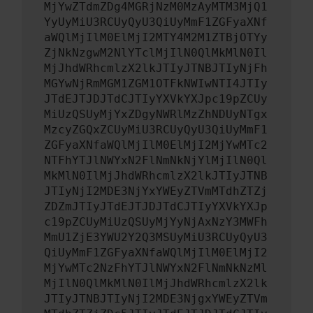
MjYwZTdmZDg4MGRjNzM0MzAyMTM3MjQ1
YyUyMiU3RCUyQyU3QiUyMmF1ZGFyaXNf
aWQlMjIlM0ElMjI2MTY4M2M1ZTBjOTYy
ZjNkNzgwM2NlYTclMjIlN0QlMkMlN0Il
MjJhdWRhcmlzX2lkJTIyJTNBJTIyNjFh
MGYwNjRmMGM1ZGM1OTFkNWIwNTI4JTIy
JTdEJTJDJTdCJTIyYXVkYXJpc19pZCUy
MiUzQSUyMjYxZDgyNWRlMzZhNDUyNTgx
MzcyZGQxZCUyMiU3RCUyQyU3QiUyMmF1
ZGFyaXNfaWQlMjIlM0ElMjI2MjYwMTc2
NTFhYTJlNWYxN2FlNmNkNjYlMjIlN0Ql
MkMlN0IlMjJhdWRhcmlzX2lkJTIyJTNB
JTIyNjI2MDE3NjYxYWEyZTVmMTdhZTZj
ZDZmJTIyJTdEJTJDJTdCJTIyYXVkYXJp
c19pZCUyMiUzQSUyMjYyNjAxNzY3MWFh
MmU1ZjE3YWU2Y2Q3MSUyMiU3RCUyQyU3
QiUyMmF1ZGFyaXNfaWQlMjIlM0ElMjI2
MjYwMTc2NzFhYTJlNWYxN2FlNmNkNzMl
MjIlN0QlMkMlN0IlMjJhdWRhcmlzX2lk
JTIyJTNBJTIyNjI2MDE3NjgxYWEyZTVm