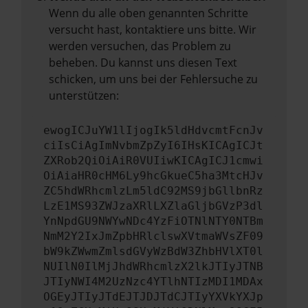
Wenn du alle oben genannten Schritte
versucht hast, kontaktiere uns bitte. Wir
werden versuchen, das Problem zu
beheben. Du kannst uns diesen Text
schicken, um uns bei der Fehlersuche zu
unterstützen:
ewogICJuYW1lIjogIk5ldHdvcmtFcnJv
ciIsCiAgImNvbmZpZyI6IHsKICAgICJt
ZXRob2QiOiAiR0VUIiwKICAgICJ1cmwi
OiAiaHR0cHM6Ly9hcGkueC5ha3MtcHJv
ZC5hdWRhcmlzLm5ldC92MS9jbGllbnRz
LzE1MS93ZWJzaXRlLXZlaGljbGVzP3dl
YnNpdGU9NWYwNDc4YzFiOTNlNTY0NTBm
NmM2Y2IxJmZpbHRlclswXVtmaWVsZF09
bW9kZWwmZmlsdGVyWzBdW3ZhbHVlXT0l
NUIlN0IlMjJhdWRhcmlzX2lkJTIyJTNB
JTIyNWI4M2UzNzc4YTlhNTIzMDI1MDAx
OGEyJTIyJTdEJTJDJTdCJTIyYXVkYXJp