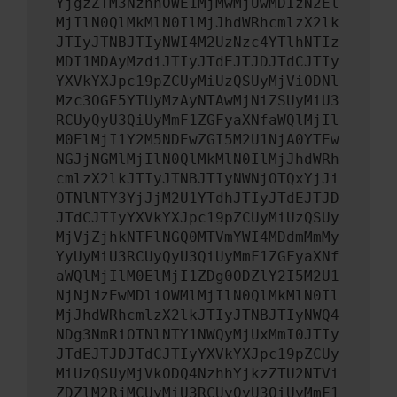
YjgzZTM3NzhhOWE1MjMwMjUwMDIzN2El
MjIlN0QlMkMlN0IlMjJhdWRhcmlzX2lk
JTIyJTNBJTIyNWI4M2UzNzc4YTlhNTIz
MDI1MDAyMzdiJTIyJTdEJTJDJTdCJTIy
YXVkYXJpc19pZCUyMiUzQSUyMjViODNl
Mzc3OGE5YTUyMzAyNTAwMjNiZSUyMiU3
RCUyQyU3QiUyMmF1ZGFyaXNfaWQlMjIl
M0ElMjI1Y2M5NDEwZGI5M2U1NjA0YTEw
NGJjNGMlMjIlN0QlMkMlN0IlMjJhdWRh
cmlzX2lkJTIyJTNBJTIyNWNjOTQxYjJi
OTNlNTY3YjJjM2U1YTdhJTIyJTdEJTJD
JTdCJTIyYXVkYXJpc19pZCUyMiUzQSUy
MjVjZjhkNTFlNGQ0MTVmYWI4MDdmMmMy
YyUyMiU3RCUyQyU3QiUyMmF1ZGFyaXNf
aWQlMjIlM0ElMjI1ZDg0ODZlY2I5M2U1
NjNjNzEwMDliOWMlMjIlN0QlMkMlN0Il
MjJhdWRhcmlzX2lkJTIyJTNBJTIyNWQ4
NDg3NmRiOTNlNTY1NWQyMjUxMmI0JTIy
JTdEJTJDJTdCJTIyYXVkYXJpc19pZCUy
MiUzQSUyMjVkODQ4NzhhYjkzZTU2NTVi
ZDZlM2RjMCUyMiU3RCUyQyU3QiUyMmF1