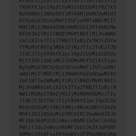
MTdhZTZjZDc5JTIyJTdEJTJDJTdCJTIy
YXVkYXJpc19pZCUyMiUzQSUyMjY0Zjk5
N2U4NDhjZWQxODY1MTA4MjdkMCUyMiU3
RCUyQyU3QiUyMmF1ZGFyaXNfaWQlMjIl
M0ElMjI2NmQ4ODNjNmM2OGI2OTdkNzMw
NTU0ZmIlMjIlN0QlMkMlN0IlMjJhdWRh
cmlzX2lkJTIyJTNBJTIyNjZkYWJlZGYw
YTMyMjE0OTg5MDk3ZjNiJTIyJTdEJTJD
JTdCJTIyYXVkYXJpc19pZCUyMiUzQSUy
MjY2ZGFiZmExMGI5OGMxMGY5ZjA1Yzgx
NyUyMiU3RCUyQyU3QiUyMmF1ZGFyaXNf
aWQlMjIlM0ElMjI2NmRhYmZkODgwMTA5
ZmFiNTIwZmMwMjYlMjIlN0QlMkMlN0Il
MjJhdWRhcmlzX2lkJTIyJTNBJTIyNjc0
NWIzMGMyZTBmZjM1ZjMzMGM4ODMzJTIy
JTdEJTJDJTdCJTIyYXVkYXJpc19pZCUy
MiUzQSUyMjY4NjY4Mjc0NzkzNDlhZmZm
MDA1ZDJiNSUyMiU3RCU1RCZmaWx0ZXJb
MF1bb3BdPUlOJnNvcnRbMF1bZmllbGRd
PWlzT3duJnNvcnRbMF1bb3JkZXJdPURF
U0Mmc29ydFsxXVtmaWVsZF09aXNUb3Am