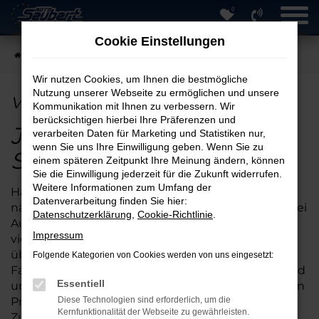
0
Zum
Hauptinhalt
Cookie Einstellungen
springen
Startseite
Solingen
VW in Solingen günstig kaufen
Wir nutzen Cookies, um Ihnen die bestmögliche
Nutzung unserer Webseite zu ermöglichen und unsere
VW in Solingen günstig kaufen
Kommunikation mit Ihnen zu verbessern. Wir
berücksichtigen hierbei Ihre Präferenzen und
Jetzt Ihren VW für
verarbeiten Daten für Marketing und Statistiken nur,
wenn Sie uns Ihre Einwilligung geben. Wenn Sie zu
Solingen online kaufen
einem späteren Zeitpunkt Ihre Meinung ändern, können
Sie die Einwilligung jederzeit für die Zukunft widerrufen.
Weitere Informationen zum Umfang der
Haben Sie schon einmal daran gedacht, Ihren
Datenverarbeitung finden Sie hier:
nächsten VW für Solingen online zu kaufen? Wir bei
Datenschutzerklärung
,
Cookie-Richtlinie
.
Auto Seubert GmbH bieten Ihnen bereits seit
Impressum
vielen Jahren diese zeitsparende Möglichkeit und
überzeugen durch unser umfassendes Angebot.
Folgende Kategorien von Cookies werden von uns eingesetzt:
Fahrzeuge VW für Solingen und andere Städte sind
Essentiell
unsere Spezialität, was sich in besonders günstigen
Preisen niederschlägt. Wenn Sie sich für die
Diese Technologien sind erforderlich, um die
Kernfunktionalität der Webseite zu gewährleisten.
Zusammenarbeit mit unserem Familienbetrieb