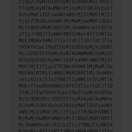
c19pZCUyMiUzQSUyMjViODNlMzc3OGE5
YTUyMzAyNTAwMWI0YiUyMiU3RCUyQyU3
QiUyMmF1ZGFyaXNfaWQlMjIlM0ElMjI1
YjgzZTM3NzhhOWE1MjMwMjUwMDFiODAl
MjIlN0QlMkMlN0IlMjJhdWRhcmlzX2lk
JTIyJTNBJTIyNWI4M2UzNzc4YTlhNTIz
MDI1MDAxYmNlJTIyJTdEJTJDJTdCJTIy
YXVkYXJpc19pZCUyMiUzQSUyMjViODNl
Mzc3OGE5YTUyMzAyNTAwMWM0NCUyMiU3
RCUyQyU3QiUyMmF1ZGFyaXNfaWQlMjIl
M0ElMjI1YjgzZTM3NzhhOWE1MjMwMjUw
MDFkNjMlMjIlN0QlMkMlN0IlMjJhdWRh
cmlzX2lkJTIyJTNBJTIyNWE1Y2EzMTlk
MDRjYTkwODk0NWJiNTE5JTIyJTdEJTJD
JTdCJTIyYXVkYXJpc19pZCUyMiUzQSUy
MjViODNlMzc3OGE5YTUyMzAyNTAwMWYx
ZCUyMiU3RCUyQyU3QiUyMmF1ZGFyaXNf
aWQlMjIlM0ElMjI1YjgzZTM3NzhhOWE1
MjMwMjUwMDFmMWUlMjIlN0QlMkMlN0Il
MjJhdWRhcmlzX2lkJTIyJTNBJTIyNWI4
M2UzNzc4YTlhNTIzMDI1MDAyMDNjJTIy