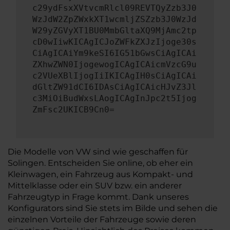
c29ydFsxXVtvcmRlcl09REVTQyZzb3J0
WzJdW2ZpZWxkXT1wcmljZSZzb3J0WzJd
W29yZGVyXT1BU0MmbGltaXQ9MjAmc2tp
cD0wIiwKICAgICJoZWFkZXJzIjoge30s
CiAgICAiYm9keSI6IG51bGwsCiAgICAi
ZXhwZWN0IjogewogICAgICAicmVzcG9u
c2VUeXBlIjogIiIKICAgIH0sCiAgICAi
dGltZW91dCI6IDAsCiAgICAicHJvZ3Jl
c3MiOiBudWxsLAogICAgInJpc2t5Ijog
ZmFsc2UKICB9Cn0=
Die Modelle von VW sind wie geschaffen für
Solingen. Entscheiden Sie online, ob eher ein
Kleinwagen, ein Fahrzeug aus Kompakt- und
Mittelklasse oder ein SUV bzw. ein anderer
Fahrzeugtyp in Frage kommt. Dank unseres
Konfigurators sind Sie stets im Bilde und sehen die
einzelnen Vorteile der Fahrzeuge sowie deren