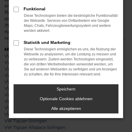
entscheiden, profitieren Sie von erstklassigen
Funktional
Rabatten und einer umfangreichen Beratung. Ein
Diese Technologien bieten die bestmögliche Funktionalität
entscheidender Pluspunkt besteht darin, dass wir
der Webseite. Services von Drittanbietern wie Google
Ihren VW nach dem Onlinekauf direkt zu Ihnen
Maps, Chats, Fahrzeugbewertungssystem und weitere
werden aktiviert.
nach Solingen liefern. Sie brauchen somit noch
nicht einmal Ihre eigenen vier Wände zu verlassen.
Statistik und Marketing
Modelle
Diese Technologien ermöglichen es uns, die Nutzung der
Webseite zu analysieren, um die Leistung zu messen und
VW Caddy Solingen
zu verbessern. Zudem werden Technologien eingesetzt,
VW Golf Solingen
die von dritten Werbetreibenden verwendet werden, um
VW Golf Plus Solingen
Sie auf anderen Webseiten zu verfolgen und um Anzeigen
zu schalten, die für Ihre Interessen relevant sind.
VW Golf Sportsvan Solingen
VW Passat Solingen
VW Polo Solingen
Speichern
VW Sharan Solingen
Optionale Cookies ablehnen
VW T-Roc Solingen
VW T6 California Solingen
Alle akzeptieren
VW T6 Multivan Solingen
VW Tiguan Solingen
VW Tiguan Allspace Solingen