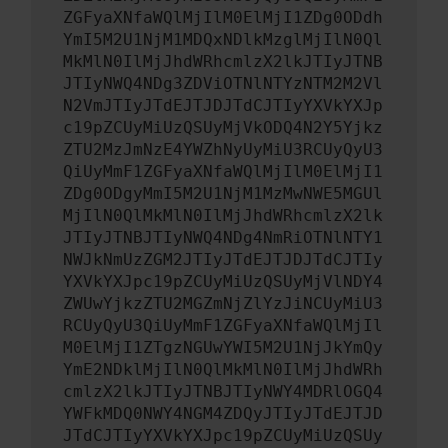
ZGFyaXNfaWQlMjIlM0ElMjI1ZDg0ODdh
YmI5M2U1NjM1MDQxNDlkMzglMjIlN0Ql
MkMlN0IlMjJhdWRhcmlzX2lkJTIyJTNB
JTIyNWQ4NDg3ZDViOTNlNTYzNTM2M2Vl
N2VmJTIyJTdEJTJDJTdCJTIyYXVkYXJp
c19pZCUyMiUzQSUyMjVkODQ4N2Y5Yjkz
ZTU2MzJmNzE4YWZhNyUyMiU3RCUyQyU3
QiUyMmF1ZGFyaXNfaWQlMjIlM0ElMjI1
ZDg0ODgyMmI5M2U1NjM1MzMwNWE5MGUl
MjIlN0QlMkMlN0IlMjJhdWRhcmlzX2lk
JTIyJTNBJTIyNWQ4NDg4NmRiOTNlNTY1
NWJkNmUzZGM2JTIyJTdEJTJDJTdCJTIy
YXVkYXJpc19pZCUyMiUzQSUyMjVlNDY4
ZWUwYjkzZTU2MGZmNjZlYzJiNCUyMiU3
RCUyQyU3QiUyMmF1ZGFyaXNfaWQlMjIl
M0ElMjI1ZTgzNGUwYWI5M2U1NjJkYmQy
YmE2NDklMjIlN0QlMkMlN0IlMjJhdWRh
cmlzX2lkJTIyJTNBJTIyNWY4MDRlOGQ4
YWFkMDQ0NWY4NGM4ZDQyJTIyJTdEJTJD
JTdCJTIyYXVkYXJpc19pZCUyMiUzQSUy