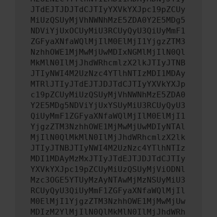
JTdEJTJDJTdCJTIyYXVkYXJpc19pZCUy
MiUzQSUyMjVhNWNhMzE5ZDA0Y2E5MDg5
NDViYjUxOCUyMiU3RCUyQyU3QiUyMmF1
ZGFyaXNfaWQlMjIlM0ElMjI1YjgzZTM3
NzhhOWE1MjMwMjUwMDIxNGMlMjIlN0Ql
MkMlN0IlMjJhdWRhcmlzX2lkJTIyJTNB
JTIyNWI4M2UzNzc4YTlhNTIzMDI1MDAy
MTRlJTIyJTdEJTJDJTdCJTIyYXVkYXJp
c19pZCUyMiUzQSUyMjVhNWNhMzE5ZDA0
Y2E5MDg5NDViYjUxYSUyMiU3RCUyQyU3
QiUyMmF1ZGFyaXNfaWQlMjIlM0ElMjI1
YjgzZTM3NzhhOWE1MjMwMjUwMDIyNTAl
MjIlN0QlMkMlN0IlMjJhdWRhcmlzX2lk
JTIyJTNBJTIyNWI4M2UzNzc4YTlhNTIz
MDI1MDAyMzMxJTIyJTdEJTJDJTdCJTIy
YXVkYXJpc19pZCUyMiUzQSUyMjViODNl
Mzc3OGE5YTUyMzAyNTAwMjMzNSUyMiU3
RCUyQyU3QiUyMmF1ZGFyaXNfaWQlMjIl
M0ElMjI1YjgzZTM3NzhhOWE1MjMwMjUw
MDIzM2YlMjIlN0QlMkMlN0IlMjJhdWRh