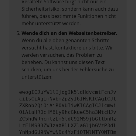
Veraltete Software birgt nicht nur ein
Sicherheitsrisiko, sondern kann auch dazu
führen, dass bestimmte Funktionen nicht
mehr unterstützt werden.
Wende dich an den Webseitenbetreiber.
Wenn du alle oben genannten Schritte
versucht hast, kontaktiere uns bitte. Wir
werden versuchen, das Problem zu
beheben. Du kannst uns diesen Text
schicken, um uns bei der Fehlersuche zu
unterstützen:
ewogICJuYW1lIjogIk5ldHdvcmtFcnJv
ciIsCiAgImNvbmZpZyI6IHsKICAgICJt
ZXRob2QiOiAiR0VUIiwKICAgICJ1cmwi
OiAiaHR0cHM6Ly9hcGkueC5ha3MtcHJv
ZC5hdWRhcmlzLm5ldC92MS9jbGllbnRz
LzE1MS93ZWJzaXRlLXZlaGljbGVzP3dl
YnNpdGU9NWYwNDc4YzFiOTNlNTY0NTBm