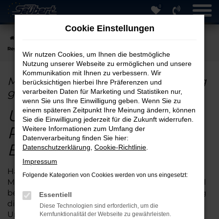
0
Zum
Hauptinhalt
Cookie Einstellungen
springen
Startseite
Regensburg
Mercedes-Benz
Mercedes-Benz B 180 in
Regensburg günstig kaufen
Wir nutzen Cookies, um Ihnen die bestmögliche
Nutzung unserer Webseite zu ermöglichen und unsere
Kommunikation mit Ihnen zu verbessern. Wir
Mercedes-Benz B 180 in Regensburg
berücksichtigen hierbei Ihre Präferenzen und
günstig kaufen
verarbeiten Daten für Marketing und Statistiken nur,
wenn Sie uns Ihre Einwilligung geben. Wenn Sie zu
Unterwegs in
einem späteren Zeitpunkt Ihre Meinung ändern, können
Sie die Einwilligung jederzeit für die Zukunft widerrufen.
Regensburg: Mercedes-
Weitere Informationen zum Umfang der
Datenverarbeitung finden Sie hier:
Benz B 180 online kaufen
Datenschutzerklärung
,
Cookie-Richtlinie
.
Impressum
Haben Sie schon einmal daran gedacht, einen
Folgende Kategorien von Cookies werden von uns eingesetzt:
Mercedes-Benz B 180 online zu kaufen? Der Vorteil
besteht darin, dass Sie bei uns auch eine Lieferung
Essentiell
direkt zu Ihnen nach Regensburg oder die
Diese Technologien sind erforderlich, um die
Umgebung erhalten. Qualitativ ist der Mercedes-
Kernfunktionalität der Webseite zu gewährleisten.