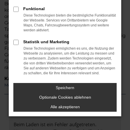
Benz B 180 wie geschaffen für Regensburg. Hinzu
Funktional
kommt, dass wir dieses herausragende Fahrzeug
Diese Technologien bieten die bestmögliche Funktionalität
online sowohl als Neuwagen als auch als
der Webseite. Services von Drittanbietern wie Google
Gebrauchtwagen sowie als Jahreswagen und
Maps, Chats, Fahrzeugbewertungssystem und weitere
Tageszulassung anbieten. Sie schöpfen also
werden aktiviert.
sprichwörtlich „aus dem Vollen“ und steigen künftig
ganz sicher in ein außergewöhnlich zuverlässiges
Statistik und Marketing
Fahrzeuge. Damit nicht genug: Auto Auto Seubert
Diese Technologien ermöglichen es uns, die Nutzung der
Webseite zu analysieren, um die Leistung zu messen und
GmbH lässt beim Kauf eines Mercedes-Benz B 180
zu verbessern. Zudem werden Technologien eingesetzt,
für Regensburg ordentlich die Preise purzeln und
die von dritten Werbetreibenden verwendet werden, um
räumt Ihnen attraktive Rabatte ein.
Sie auf anderen Webseiten zu verfolgen und um Anzeigen
zu schalten, die für Ihre Interessen relevant sind.
Kategorie
Mercedes-Benz B 180 Gebrauchtwagen Regensburg
Speichern
Optionale Cookies ablehnen
Alle akzeptieren
Fehler: Network Error
Beim Laden ist ein Fehler aufgetreten.