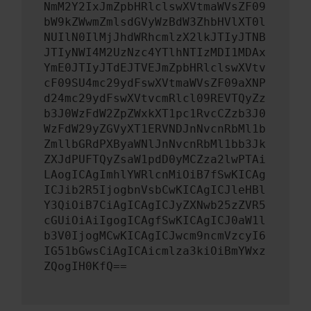
NmM2Y2IxJmZpbHRlclswXVtmaWVsZF09
bW9kZWwmZmlsdGVyWzBdW3ZhbHVlXT0l
NUIlN0IlMjJhdWRhcmlzX2lkJTIyJTNB
JTIyNWI4M2UzNzc4YTlhNTIzMDI1MDAx
YmE0JTIyJTdEJTVEJmZpbHRlclswXVtv
cF09SU4mc29ydFswXVtmaWVsZF09aXNP
d24mc29ydFswXVtvcmRlcl09REVTQyZz
b3J0WzFdW2ZpZWxkXT1pc1RvcCZzb3J0
WzFdW29yZGVyXT1ERVNDJnNvcnRbMl1b
ZmllbGRdPXByaWNlJnNvcnRbMl1bb3Jk
ZXJdPUFTQyZsaW1pdD0yMCZza2lwPTAi
LAogICAgImhlYWRlcnMiOiB7fSwKICAg
ICJib2R5IjogbnVsbCwKICAgICJleHBl
Y3QiOiB7CiAgICAgICJyZXNwb25zZVR5
cGUiOiAiIgogICAgfSwKICAgICJ0aW1l
b3V0IjogMCwKICAgICJwcm9ncmVzcyI6
IG51bGwsCiAgICAicmlza3kiOiBmYWxz
ZQogIH0KfQ==