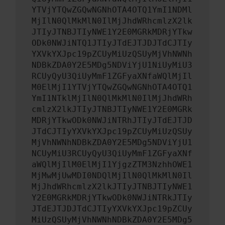
YTVjYTQwZGQwNGNhOTA4OTQ1YmI1NDMl
MjIlN0QlMkMlN0IlMjJhdWRhcmlzX2lk
JTIyJTNBJTIyNWE1Y2E0MGRkMDRjYTkw
ODk0NWJiNTQ1JTIyJTdEJTJDJTdCJTIy
YXVkYXJpc19pZCUyMiUzQSUyMjVhNWNh
NDBkZDA0Y2E5MDg5NDViYjU1NiUyMiU3
RCUyQyU3QiUyMmF1ZGFyaXNfaWQlMjIl
M0ElMjI1YTVjYTQwZGQwNGNhOTA4OTQ1
YmI1NTklMjIlN0QlMkMlN0IlMjJhdWRh
cmlzX2lkJTIyJTNBJTIyNWE1Y2E0MGRk
MDRjYTkwODk0NWJiNTRhJTIyJTdEJTJD
JTdCJTIyYXVkYXJpc19pZCUyMiUzQSUy
MjVhNWNhNDBkZDA0Y2E5MDg5NDViYjU1
NCUyMiU3RCUyQyU3QiUyMmF1ZGFyaXNf
aWQlMjIlM0ElMjI1YjgzZTM3NzhhOWE1
MjMwMjUwMDI0NDQlMjIlN0QlMkMlN0Il
MjJhdWRhcmlzX2lkJTIyJTNBJTIyNWE1
Y2E0MGRkMDRjYTkwODk0NWJiNTRkJTIy
JTdEJTJDJTdCJTIyYXVkYXJpc19pZCUy
MiUzQSUyMjVhNWNhNDBkZDA0Y2E5MDg5