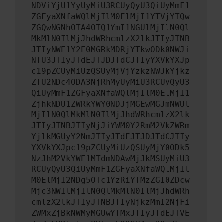
NDViYjU1YyUyMiU3RCUyQyU3QiUyMmF1
ZGFyaXNfaWQlMjIlM0ElMjI1YTVjYTQw
ZGQwNGNhOTA4OTQ1YmI1NGUlMjIlN0Ql
MkMlN0IlMjJhdWRhcmlzX2lkJTIyJTNB
JTIyNWE1Y2E0MGRkMDRjYTkwODk0NWJi
NTU3JTIyJTdEJTJDJTdCJTIyYXVkYXJp
c19pZCUyMiUzQSUyMjVjYzkzNWJkYjkz
ZTU2NDc4ODA3NjRhMyUyMiU3RCUyQyU3
QiUyMmF1ZGFyaXNfaWQlMjIlM0ElMjI1
ZjhkNDU1ZWRkYWY0NDJjMGEwMGJmNWUl
MjIlN0QlMkMlN0IlMjJhdWRhcmlzX2lk
JTIyJTNBJTIyNjJiYWM0Y2RmM2VkZWRm
YjlkMGUyY2NmJTIyJTdEJTJDJTdCJTIy
YXVkYXJpc19pZCUyMiUzQSUyMjY0ODk5
NzJhM2VkYWE1MTdmNDAwMjJkMSUyMiU3
RCUyQyU3QiUyMmF1ZGFyaXNfaWQlMjIl
M0ElMjI2NDg5OTc1YzRiYTMzZGI0ZDcw
Mjc3NWIlMjIlN0QlMkMlN0IlMjJhdWRh
cmlzX2lkJTIyJTNBJTIyNjkzMmI2NjFi
ZWMxZjBkNWMyMGUwYTMxJTIyJTdEJTVE