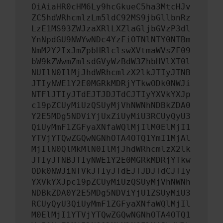
OiAiaHR0cHM6Ly9hcGkueC5ha3MtcHJv
ZC5hdWRhcmlzLm5ldC92MS9jbGllbnRz
LzE1MS93ZWJzaXRlLXZlaGljbGVzP3dl
YnNpdGU9NWYwNDc4YzFiOTNlNTY0NTBm
NmM2Y2IxJmZpbHRlclswXVtmaWVsZF09
bW9kZWwmZmlsdGVyWzBdW3ZhbHVlXT0l
NUIlN0IlMjJhdWRhcmlzX2lkJTIyJTNB
JTIyNWE1Y2E0MGRkMDRjYTkwODk0NWJi
NTFlJTIyJTdEJTJDJTdCJTIyYXVkYXJp
c19pZCUyMiUzQSUyMjVhNWNhNDBkZDA0
Y2E5MDg5NDViYjUxZiUyMiU3RCUyQyU3
QiUyMmF1ZGFyaXNfaWQlMjIlM0ElMjI1
YTVjYTQwZGQwNGNhOTA4OTQ1YmI1MjAl
MjIlN0QlMkMlN0IlMjJhdWRhcmlzX2lk
JTIyJTNBJTIyNWE1Y2E0MGRkMDRjYTkw
ODk0NWJiNTVkJTIyJTdEJTJDJTdCJTIy
YXVkYXJpc19pZCUyMiUzQSUyMjVhNWNh
NDBkZDA0Y2E5MDg5NDViYjU1ZSUyMiU3
RCUyQyU3QiUyMmF1ZGFyaXNfaWQlMjIl
M0ElMjI1YTVjYTQwZGQwNGNhOTA4OTQ1