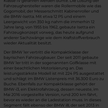
Klasse IV gefahren werden durfte. Die Lösung der
Fahrzeughersteller waren die Rollermobile wie das
Gogomobil, der Messerschmitt Kabinenroller und
die BMW-Isetta. Mit etwa 12 PS und einem
Leergewicht von 350 kg nahm die immerhin 12
Jahre lang, von 1955 bis 1962, gebaute Isetta ein
Fahrzeugkonzept vorweg, das heute aufgrund
anderer Sachzwänge wie dem Kraftstoffverbrauch
wieder Aktualität besitzt.
Der BMW 1er vertritt die Kompaktklasse der
bayrischen Fahrzeugbauer. Der seit 2011 gebaute
BMW 1er tritt in der sogenannten Golfklasse mit
einer beachtlichen Motorisierung an. Das
leistungsstärkste Modell ist mit 224 PS ausgestattet
und schlägt im BMW Listenpreis mit 36.300 Euro zu
Buche. Ebenfalls zur Kompaktklasse gehört der
BMW-i3, ein Elektrofahrzeug, dessen neueste, im
Mai 2016 vorgestellte Version, rund 200 km fährt,
bevor es wieder an die Ladestation muss. In dieses
Segment fällt ebenso der BMW i8, der seit 2013 in