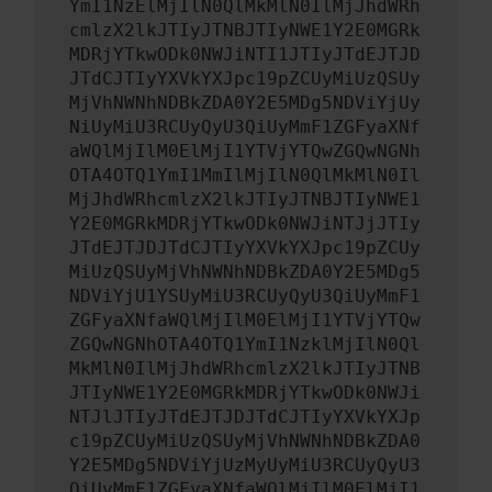
YmI1NzElMjIlN0QlMkMlN0IlMjJhdWRh
cmlzX2lkJTIyJTNBJTIyNWE1Y2E0MGRk
MDRjYTkwODk0NWJiNTI1JTIyJTdEJTJD
JTdCJTIyYXVkYXJpc19pZCUyMiUzQSUy
MjVhNWNhNDBkZDA0Y2E5MDg5NDViYjUy
NiUyMiU3RCUyQyU3QiUyMmF1ZGFyaXNf
aWQlMjIlM0ElMjI1YTVjYTQwZGQwNGNh
OTA4OTQ1YmI1MmIlMjIlN0QlMkMlN0Il
MjJhdWRhcmlzX2lkJTIyJTNBJTIyNWE1
Y2E0MGRkMDRjYTkwODk0NWJiNTJjJTIy
JTdEJTJDJTdCJTIyYXVkYXJpc19pZCUy
MiUzQSUyMjVhNWNhNDBkZDA0Y2E5MDg5
NDViYjU1YSUyMiU3RCUyQyU3QiUyMmF1
ZGFyaXNfaWQlMjIlM0ElMjI1YTVjYTQw
ZGQwNGNhOTA4OTQ1YmI1NzklMjIlN0Ql
MkMlN0IlMjJhdWRhcmlzX2lkJTIyJTNB
JTIyNWE1Y2E0MGRkMDRjYTkwODk0NWJi
NTJlJTIyJTdEJTJDJTdCJTIyYXVkYXJp
c19pZCUyMiUzQSUyMjVhNWNhNDBkZDA0
Y2E5MDg5NDViYjUzMyUyMiU3RCUyQyU3
QiUyMmF1ZGFyaXNfaWQlMjIlM0ElMjI1