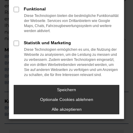
entscheiden, profitieren Sie von erstklassigen
Funktional
Rabatten und einer umfangreichen Beratung. Ein
Diese Technologien bieten die bestmögliche Funktionalität
entscheidender Pluspunkt besteht darin, dass wir
der Webseite. Services von Drittanbietern wie Google
Ihren BMW nach dem Onlinekauf direkt zu Ihnen
Maps, Chats, Fahrzeugbewertungssystem und weitere
werden aktiviert.
nach München liefern. Sie brauchen somit noch
nicht einmal Ihre eigenen vier Wände zu verlassen.
Statistik und Marketing
Modelle
Diese Technologien ermöglichen es uns, die Nutzung der
Webseite zu analysieren, um die Leistung zu messen und
BMW 116 München
zu verbessern. Zudem werden Technologien eingesetzt,
BMW 118 München
die von dritten Werbetreibenden verwendet werden, um
BMW 318 München
Sie auf anderen Webseiten zu verfolgen und um Anzeigen
zu schalten, die für Ihre Interessen relevant sind.
BMW 320 München
BMW 330 München
Speichern
Optionale Cookies ablehnen
Kategorie
BMW Gebrauchtwagen München
Alle akzeptieren
BMW Tageszulassung München