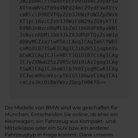
JmZpbHRlclswXVtvcF09SU4mc29ydFsw
XVtmaWVsZF09aXNPd24mc29ydFswXVtv
cmRlcl09REVTQyZzb3J0WzFdW2ZpZWxk
XT1pc1RvcCZzb3J0WzFdW29yZGVyXT1E
RVNDJnNvcnRbMl1bZmllbGRdPXByaWNl
JnNvcnRbMl1bb3JkZXJdPUFTQyZsaW1p
dD0yMCZza2lwPTAiLAogICAgImhlYWRl
cnMiOiB7fSwKICAgICJib2R5IjogbnVs
bCwKICAgICJleHBlY3QiOiB7CiAgICAg
ICJyZXNwb25zZVR5cGUiOiAiIgogICAg
fSwKICAgICJ0aW1lb3V0IjogMCwKICAg
ICJwcm9ncmVzcyI6IG51bGwsCiAgICAi
cmlza3kiOiBmYWxzZQogIH0KfQ==
Die Modelle von BMW sind wie geschaffen für
München. Entscheiden Sie online, ob eher ein
Kleinwagen, ein Fahrzeug aus Kompakt- und
Mittelklasse oder ein SUV bzw. ein anderer
Fahrzeugtyp in Frage kommt. Dank unseres