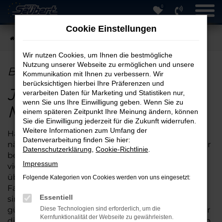
0
Zum
Hauptinhalt
Cookie Einstellungen
springen
Startseite
München
BMW in München günstig kaufen
Wir nutzen Cookies, um Ihnen die bestmögliche
Nutzung unserer Webseite zu ermöglichen und unsere
BMW in München günstig kaufen
Kommunikation mit Ihnen zu verbessern. Wir
berücksichtigen hierbei Ihre Präferenzen und
Jetzt Ihren BMW für
verarbeiten Daten für Marketing und Statistiken nur,
wenn Sie uns Ihre Einwilligung geben. Wenn Sie zu
München online kaufen
einem späteren Zeitpunkt Ihre Meinung ändern, können
Sie die Einwilligung jederzeit für die Zukunft widerrufen.
Weitere Informationen zum Umfang der
Haben Sie schon einmal daran gedacht, Ihren
Datenverarbeitung finden Sie hier:
nächsten BMW für München online zu kaufen? Wir
Datenschutzerklärung
,
Cookie-Richtlinie
.
bei Auto Seubert GmbH bieten Ihnen bereits seit
Impressum
vielen Jahren diese zeitsparende Möglichkeit und
überzeugen durch unser umfassendes Angebot.
Folgende Kategorien von Cookies werden von uns eingesetzt:
Fahrzeuge BMW für München und andere Städte
Essentiell
sind unsere Spezialität, was sich in besonders
günstigen Preisen niederschlägt. Wenn Sie sich für
Diese Technologien sind erforderlich, um die
Kernfunktionalität der Webseite zu gewährleisten.
die Zusammenarbeit mit unserem Familienbetrieb