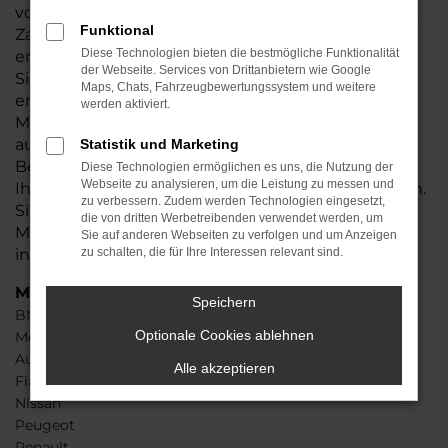
von einer Ausstattung, die sich sehen lassen kann.
Funktional
Zahlreiche Assistenzsysteme untermauern den
Diese Technologien bieten die bestmögliche Funktionalität
enormen Anspruch des Herstellers und auch die
der Webseite. Services von Drittanbietern wie Google
Sicherheit und Effizienz sind über jeden Zweifel
Maps, Chats, Fahrzeugbewertungssystem und weitere
erhaben. Um mit einem Audi SQ5 Neuwagen in
werden aktiviert.
München unterwegs zu sein, genügt ein Besuch
auf der Webseite von Auto Auto Seubert GmbH .
Statistik und Marketing
Bei uns schöpfen Sie aus dem Vollen und können
Diese Technologien ermöglichen es uns, die Nutzung der
Webseite zu analysieren, um die Leistung zu messen und
Ihr Fahrzeug mit wenigen Klicks zusammenstellen.
zu verbessern. Zudem werden Technologien eingesetzt,
Sie allein bestimmen über die Lackierung,
die von dritten Werbetreibenden verwendet werden, um
Motorisierung und Besonderheiten – ganz
Sie auf anderen Webseiten zu verfolgen und um Anzeigen
individuell.
zu schalten, die für Ihre Interessen relevant sind.
Marken
Speichern
BMW
Optionale Cookies ablehnen
Mercedes-Benz
Audi
Alle akzeptieren
Fiat
Nissan
Peugeot
Renault