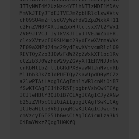
JTIyNWI4M2UzNzc4YTlhNTIzMDI1MDAy
MmVkJTIyJTdEJTVEJmZpbHRlclswXVtv
cF09SU4mZmlsdGVyWzFdW2ZpZWxkXT11
c2FnZVN0YXRlJmZpbHRlclsxXVt2YWx1
ZV09JTVCJTIyTkVXJTIyJTVEJmZpbHRl
clsxXVtvcF09SU4mc29ydFswXVtmaWVs
ZF09aXNPd24mc29ydFswXVtvcmRlcl09
REVTQyZzb3J0WzFdW2ZpZWxkXT1pc1Rv
cCZzb3J0WzFdW29yZGVyXT1ERVNDJnNv
cnRbMl1bZmllbGRdPXByaWNlJnNvcnRb
Ml1bb3JkZXJdPUFTQyZsaW1pdD0yMCZz
a2lwPTAiLAogICAgImhlYWRlcnMiOiB7
fSwKICAgICJib2R5IjogbnVsbCwKICAg
ICJleHBlY3QiOiB7CiAgICAgICJyZXNw
b25zZVR5cGUiOiAiIgogICAgfSwKICAg
ICJ0aW1lb3V0IjogMCwKICAgICJwcm9n
cmVzcyI6IG51bGwsCiAgICAicmlza3ki
OiBmYWxzZQogIH0KfQ==