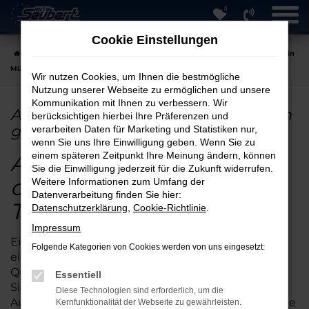
0
Zum
Hauptinhalt
Cookie Einstellungen
springen
Startseite
München
Audi
Audi SQ5
Audi SQ5 EU-Neuwagen in
München günstig kaufen
Wir nutzen Cookies, um Ihnen die bestmögliche
Nutzung unserer Webseite zu ermöglichen und unsere
Kommunikation mit Ihnen zu verbessern. Wir
Audi SQ5 EU-Neuwagen in München
berücksichtigen hierbei Ihre Präferenzen und
günstig kaufen
verarbeiten Daten für Marketing und Statistiken nur,
wenn Sie uns Ihre Einwilligung geben. Wenn Sie zu
Audi SQ5 Neuwagen
einem späteren Zeitpunkt Ihre Meinung ändern, können
Sie die Einwilligung jederzeit für die Zukunft widerrufen.
online kaufen –
Weitere Informationen zum Umfang der
Datenverarbeitung finden Sie hier:
Topqualität für München
Datenschutzerklärung
,
Cookie-Richtlinie
.
Impressum
Einen Audi SQ5 Neuwagen online kaufen bringt
Folgende Kategorien von Cookies werden von uns eingesetzt:
eine Reihe an Vorteilen. Da ist zunächst einmal die
Qualität: mit kaum einem anderen Fahrzeug sind
Essentiell
Sie so zuverlässig in München mobil wie mit dem
Diese Technologien sind erforderlich, um die
Audi SQ5 Neuwagen. Darüber hinaus profitieren Sie
Kernfunktionalität der Webseite zu gewährleisten.