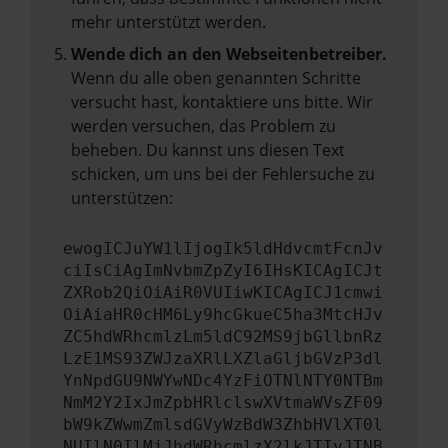
mehr unterstützt werden.
Wende dich an den Webseitenbetreiber.
Wenn du alle oben genannten Schritte
versucht hast, kontaktiere uns bitte. Wir
werden versuchen, das Problem zu
beheben. Du kannst uns diesen Text
schicken, um uns bei der Fehlersuche zu
unterstützen:
ewogICJuYW1lIjogIk5ldHdvcmtFcnJv
ciIsCiAgImNvbmZpZyI6IHsKICAgICJt
ZXRob2QiOiAiR0VUIiwKICAgICJ1cmwi
OiAiaHR0cHM6Ly9hcGkueC5ha3MtcHJv
ZC5hdWRhcmlzLm5ldC92MS9jbGllbnRz
LzE1MS93ZWJzaXRlLXZlaGljbGVzP3dl
YnNpdGU9NWYwNDc4YzFiOTNlNTY0NTBm
NmM2Y2IxJmZpbHRlclswXVtmaWVsZF09
bW9kZWwmZmlsdGVyWzBdW3ZhbHVlXT0l
NUIlN0IlMjJhdWRhcmlzX2lkJTIyJTNB