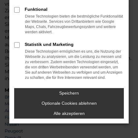
von einer Ausstattung, die sich sehen lassen kann.
Funktional
Zahlreiche Assistenzsysteme untermauern den
Diese Technologien bieten die bestmögliche Funktionalität
enormen Anspruch des Herstellers und auch die
der Webseite. Services von Drittanbietern wie Google
Sicherheit und Effizienz sind über jeden Zweifel
Maps, Chats, Fahrzeugbewertungssystem und weitere
erhaben. Um mit einem Audi Q2 Neuwagen in
werden aktiviert.
München unterwegs zu sein, genügt ein Besuch
auf der Webseite von Auto Auto Seubert GmbH .
Statistik und Marketing
Bei uns schöpfen Sie aus dem Vollen und können
Diese Technologien ermöglichen es uns, die Nutzung der
Webseite zu analysieren, um die Leistung zu messen und
Ihr Fahrzeug mit wenigen Klicks zusammenstellen.
zu verbessern. Zudem werden Technologien eingesetzt,
Sie allein bestimmen über die Lackierung,
die von dritten Werbetreibenden verwendet werden, um
Motorisierung und Besonderheiten – ganz
Sie auf anderen Webseiten zu verfolgen und um Anzeigen
individuell.
zu schalten, die für Ihre Interessen relevant sind.
Marken
Speichern
BMW
Optionale Cookies ablehnen
Mercedes-Benz
Audi
Alle akzeptieren
Fiat
Nissan
Peugeot
Renault