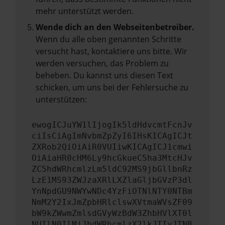
mehr unterstützt werden.
Wende dich an den Webseitenbetreiber.
Wenn du alle oben genannten Schritte
versucht hast, kontaktiere uns bitte. Wir
werden versuchen, das Problem zu
beheben. Du kannst uns diesen Text
schicken, um uns bei der Fehlersuche zu
unterstützen:
ewogICJuYW1lIjogIk5ldHdvcmtFcnJv
ciIsCiAgImNvbmZpZyI6IHsKICAgICJt
ZXRob2QiOiAiR0VUIiwKICAgICJ1cmwi
OiAiaHR0cHM6Ly9hcGkueC5ha3MtcHJv
ZC5hdWRhcmlzLm5ldC92MS9jbGllbnRz
LzE1MS93ZWJzaXRlLXZlaGljbGVzP3dl
YnNpdGU9NWYwNDc4YzFiOTNlNTY0NTBm
NmM2Y2IxJmZpbHRlclswXVtmaWVsZF09
bW9kZWwmZmlsdGVyWzBdW3ZhbHVlXT0l
NUIlN0IlMjJhdWRhcmlzX2lkJTIyJTNB