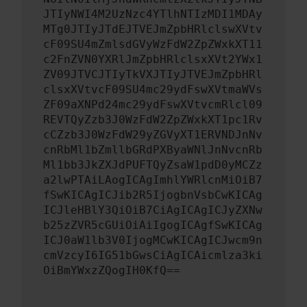
JTIyNWI4M2UzNzc4YTlhNTIzMDI1MDAy
MTg0JTIyJTdEJTVEJmZpbHRlclswXVtv
cF09SU4mZmlsdGVyWzFdW2ZpZWxkXT11
c2FnZVN0YXRlJmZpbHRlclsxXVt2YWx1
ZV09JTVCJTIyTkVXJTIyJTVEJmZpbHRl
clsxXVtvcF09SU4mc29ydFswXVtmaWVs
ZF09aXNPd24mc29ydFswXVtvcmRlcl09
REVTQyZzb3J0WzFdW2ZpZWxkXT1pc1Rv
cCZzb3J0WzFdW29yZGVyXT1ERVNDJnNv
cnRbMl1bZmllbGRdPXByaWNlJnNvcnRb
Ml1bb3JkZXJdPUFTQyZsaW1pdD0yMCZz
a2lwPTAiLAogICAgImhlYWRlcnMiOiB7
fSwKICAgICJib2R5IjogbnVsbCwKICAg
ICJleHBlY3QiOiB7CiAgICAgICJyZXNw
b25zZVR5cGUiOiAiIgogICAgfSwKICAg
ICJ0aW1lb3V0IjogMCwKICAgICJwcm9n
cmVzcyI6IG51bGwsCiAgICAicmlza3ki
OiBmYWxzZQogIH0KfQ==