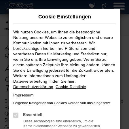
0
Zum
Hauptinhalt
Cookie Einstellungen
springen
Startseite
München
Audi
Audi Q2
Audi Q2 EU-Neuwagen in
München günstig kaufen
Wir nutzen Cookies, um Ihnen die bestmögliche
Nutzung unserer Webseite zu ermöglichen und unsere
Kommunikation mit Ihnen zu verbessern. Wir
Audi Q2 EU-Neuwagen in München
berücksichtigen hierbei Ihre Präferenzen und
günstig kaufen
verarbeiten Daten für Marketing und Statistiken nur,
wenn Sie uns Ihre Einwilligung geben. Wenn Sie zu
Audi Q2 Neuwagen
einem späteren Zeitpunkt Ihre Meinung ändern, können
Sie die Einwilligung jederzeit für die Zukunft widerrufen.
online kaufen –
Weitere Informationen zum Umfang der
Datenverarbeitung finden Sie hier:
Topqualität für München
Datenschutzerklärung
,
Cookie-Richtlinie
.
Impressum
Einen Audi Q2 Neuwagen online kaufen bringt eine
Folgende Kategorien von Cookies werden von uns eingesetzt:
Reihe an Vorteilen. Da ist zunächst einmal die
Qualität: mit kaum einem anderen Fahrzeug sind
Essentiell
Sie so zuverlässig in München mobil wie mit dem
Diese Technologien sind erforderlich, um die
Audi Q2 Neuwagen. Darüber hinaus profitieren Sie
Kernfunktionalität der Webseite zu gewährleisten.