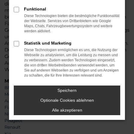
dass ein Audi A5 Jahreswagen ein Fahrzeug mit
Funktional
maximal einem Jahr „auf dem Buckel“ ist, das
Diese Technologien bieten die bestmögliche Funktionalität
bereits perfekt eingefahren wurde. In den meisten
der Webseite. Services von Drittanbietern wie Google
Fällen sind Sie mit einem Modell der aktuellen
Maps, Chats, Fahrzeugbewertungssystem und weitere
Generation in München und Umgebung unterwegs
werden aktiviert.
und brauchen entsprechend auf keinerlei Extras,
Assistenten oder Sicherheitssysteme zu verzichten.
Statistik und Marketing
Der Preis ist sensationell und liegt voll und ganz im
Diese Technologien ermöglichen es uns, die Nutzung der
Webseite zu analysieren, um die Leistung zu messen und
Gebrauchtwagenbereich. Hinzu kommt, dass Ihr
zu verbessern. Zudem werden Technologien eingesetzt,
Audi A5 Jahreswagen nach dem Onlinekauf in
die von dritten Werbetreibenden verwendet werden, um
Windeseile zu Ihnen nach München geliefert wird.
Sie auf anderen Webseiten zu verfolgen und um Anzeigen
zu schalten, die für Ihre Interessen relevant sind.
Marken
BMW
Speichern
Mercedes-Benz
Optionale Cookies ablehnen
Audi
Fiat
Alle akzeptieren
Nissan
Peugeot
Renault
Kia