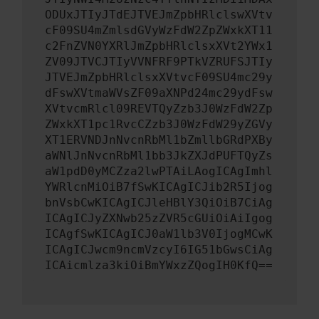
ODUxJTIyJTdEJTVEJmZpbHRlclswXVtv
cF09SU4mZmlsdGVyWzFdW2ZpZWxkXT11
c2FnZVN0YXRlJmZpbHRlclsxXVt2YWx1
ZV09JTVCJTIyVVNFRF9PTkVZRUFSJTIy
JTVEJmZpbHRlclsxXVtvcF09SU4mc29y
dFswXVtmaWVsZF09aXNPd24mc29ydFsw
XVtvcmRlcl09REVTQyZzb3J0WzFdW2Zp
ZWxkXT1pc1RvcCZzb3J0WzFdW29yZGVy
XT1ERVNDJnNvcnRbMl1bZmllbGRdPXBy
aWNlJnNvcnRbMl1bb3JkZXJdPUFTQyZs
aW1pdD0yMCZza2lwPTAiLAogICAgImhl
YWRlcnMiOiB7fSwKICAgICJib2R5Ijog
bnVsbCwKICAgICJleHBlY3QiOiB7CiAg
ICAgICJyZXNwb25zZVR5cGUiOiAiIgog
ICAgfSwKICAgICJ0aW1lb3V0IjogMCwK
ICAgICJwcm9ncmVzcyI6IG51bGwsCiAg
ICAicmlza3kiOiBmYWxzZQogIH0KfQ==