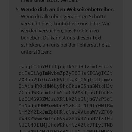
mehr unterstützt werden.
Wende dich an den Webseitenbetreiber.
Wenn du alle oben genannten Schritte
versucht hast, kontaktiere uns bitte. Wir
werden versuchen, das Problem zu
beheben. Du kannst uns diesen Text
schicken, um uns bei der Fehlersuche zu
unterstützen:
ewogICJuYW1lIjogIk5ldHdvcmtFcnJv
ciIsCiAgImNvbmZpZyI6IHsKICAgICJt
ZXRob2QiOiAiR0VUIiwKICAgICJ1cmwi
OiAiaHR0cHM6Ly9hcGkueC5ha3MtcHJv
ZC5hdWRhcmlzLm5ldC92MS9jbGllbnRz
LzE1MS93ZWJzaXRlLXZlaGljbGVzP3dl
YnNpdGU9NWYwNDc4YzFiOTNlNTY0NTBm
NmM2Y2IxJmZpbHRlclswXVtmaWVsZF09
bW9kZWwmZmlsdGVyWzBdW3ZhbHVlXT0l
NUIlN0IlMjJhdWRhcmlzX2lkJTIyJTNB
JTIyNWI4M2UzNzc4YTlhNTIzMDI1MDAx