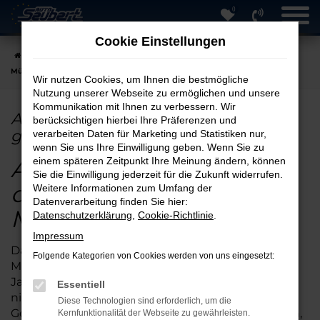
0
Zum
Hauptinhalt
Cookie Einstellungen
springen
Startseite
München
Audi
Audi A5
Audi A5 Jahreswagen in
München günstig kaufen
Wir nutzen Cookies, um Ihnen die bestmögliche
Nutzung unserer Webseite zu ermöglichen und unsere
Kommunikation mit Ihnen zu verbessern. Wir
Audi A5 Jahreswagen in München
berücksichtigen hierbei Ihre Präferenzen und
günstig kaufen
verarbeiten Daten für Marketing und Statistiken nur,
wenn Sie uns Ihre Einwilligung geben. Wenn Sie zu
Audi A5 Jahreswagen
einem späteren Zeitpunkt Ihre Meinung ändern, können
Sie die Einwilligung jederzeit für die Zukunft widerrufen.
online kaufen und in
Weitere Informationen zum Umfang der
Datenverarbeitung finden Sie hier:
München Geld sparen
Datenschutzerklärung
,
Cookie-Richtlinie
.
Impressum
Das Erfolgsrezept für ein günstiges Auto in
Folgende Kategorien von Cookies werden von uns eingesetzt:
München, lässt sich in einen Satz packen: Audi A5
Jahreswagen online kaufen. Denjenigen, die noch
Essentiell
nicht von dieser spannenden Möglichkeit des
Diese Technologien sind erforderlich, um die
Gebrauchtwagenkaufs gehört haben, seit verraten,
Kernfunktionalität der Webseite zu gewährleisten.