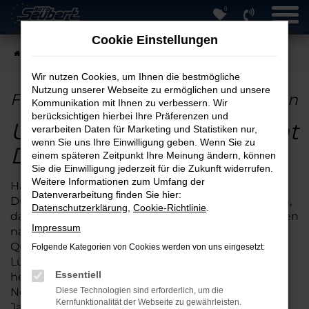
0
Zum
Hauptinhalt
Cookie Einstellungen
springen
Startseite
Lübeck
Fiat
Fiat Ducato in Lübeck günstig kaufen
Wir nutzen Cookies, um Ihnen die bestmögliche
Nutzung unserer Webseite zu ermöglichen und unsere
Fiat Ducato in Lübeck günstig kaufen
Kommunikation mit Ihnen zu verbessern. Wir
berücksichtigen hierbei Ihre Präferenzen und
Unterwegs in Lübeck: Fiat
verarbeiten Daten für Marketing und Statistiken nur,
wenn Sie uns Ihre Einwilligung geben. Wenn Sie zu
Ducato online kaufen
einem späteren Zeitpunkt Ihre Meinung ändern, können
Sie die Einwilligung jederzeit für die Zukunft widerrufen.
Weitere Informationen zum Umfang der
Haben Sie schon einmal daran gedacht, einen Fiat
Datenverarbeitung finden Sie hier:
Ducato online zu kaufen? Der Vorteil besteht darin,
Datenschutzerklärung
,
Cookie-Richtlinie
.
dass Sie bei uns auch eine Lieferung direkt zu Ihnen
Impressum
nach Lübeck oder die Umgebung erhalten.
Qualitativ ist der Fiat Ducato wie geschaffen für
Folgende Kategorien von Cookies werden von uns eingesetzt:
Lübeck. Hinzu kommt, dass wir dieses
Essentiell
herausragende Fahrzeug online sowohl als
Neuwagen als auch als Gebrauchtwagen sowie als
Diese Technologien sind erforderlich, um die
Kernfunktionalität der Webseite zu gewährleisten.
Jahreswagen und Tageszulassung anbieten. Sie