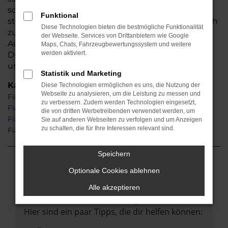
schöpfen also sprichwörtlich „aus dem Vollen“ und
Funktional
steigen künftig ganz sicher in ein außergewöhnlich
Diese Technologien bieten die bestmögliche Funktionalität
zuverlässiges Fahrzeuge. Damit nicht genug: Auto
der Webseite. Services von Drittanbietern wie Google
Auto Seubert GmbH lässt beim Kauf eines Fiat
Maps, Chats, Fahrzeugbewertungssystem und weitere
werden aktiviert.
Ducato für Lübeck ordentlich die Preise purzeln
und räumt Ihnen attraktive Rabatte ein.
Statistik und Marketing
Kategorie
Diese Technologien ermöglichen es uns, die Nutzung der
Webseite zu analysieren, um die Leistung zu messen und
Fiat Ducato Neuwagen Lübeck
zu verbessern. Zudem werden Technologien eingesetzt,
Fiat Ducato Gebrauchtwagen Lübeck
die von dritten Werbetreibenden verwendet werden, um
Fiat Ducato Lübeck
Sie auf anderen Webseiten zu verfolgen und um Anzeigen
zu schalten, die für Ihre Interessen relevant sind.
Fiat Ducato Tageszulassung Lübeck
Speichern
Fehler: Network Error
Optionale Cookies ablehnen
Alle akzeptieren
Beim Laden ist ein Fehler aufgetreten.
Hier sind ein paar Tipps, die dir helfen können: