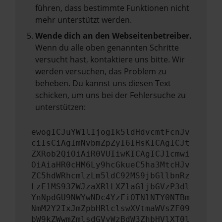
führen, dass bestimmte Funktionen nicht
mehr unterstützt werden.
Wende dich an den Webseitenbetreiber.
Wenn du alle oben genannten Schritte
versucht hast, kontaktiere uns bitte. Wir
werden versuchen, das Problem zu
beheben. Du kannst uns diesen Text
schicken, um uns bei der Fehlersuche zu
unterstützen:
ewogICJuYW1lIjogIk5ldHdvcmtFcnJv
ciIsCiAgImNvbmZpZyI6IHsKICAgICJt
ZXRob2QiOiAiR0VUIiwKICAgICJ1cmwi
OiAiaHR0cHM6Ly9hcGkueC5ha3MtcHJv
ZC5hdWRhcmlzLm5ldC92MS9jbGllbnRz
LzE1MS93ZWJzaXRlLXZlaGljbGVzP3dl
YnNpdGU9NWYwNDc4YzFiOTNlNTY0NTBm
NmM2Y2IxJmZpbHRlclswXVtmaWVsZF09
bW9kZWwmZmlsdGVyWzBdW3ZhbHVlXT0l