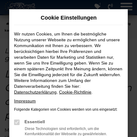
0
Zum
Hauptinhalt
Cookie Einstellungen
springen
Startseite
Köln
Land Rover
Land Rover gebraucht in Köln günstig
kaufen
Wir nutzen Cookies, um Ihnen die bestmögliche
Nutzung unserer Webseite zu ermöglichen und unsere
Kommunikation mit Ihnen zu verbessern. Wir
Land Rover gebraucht in Köln
berücksichtigen hierbei Ihre Präferenzen und
günstig kaufen
verarbeiten Daten für Marketing und Statistiken nur,
wenn Sie uns Ihre Einwilligung geben. Wenn Sie zu
einem späteren Zeitpunkt Ihre Meinung ändern, können
Land Rover
Sie die Einwilligung jederzeit für die Zukunft widerrufen.
Weitere Informationen zum Umfang der
Gebrauchtwagen für Köln
Datenverarbeitung finden Sie hier:
Datenschutzerklärung
,
Cookie-Richtlinie
.
online kaufen und
Impressum
Folgende Kategorien von Cookies werden von uns eingesetzt:
profitieren
Essentiell
Diese Technologien sind erforderlich, um die
Mit einem Land Rover Gebrauchtwagen für Köln
Kernfunktionalität der Webseite zu gewährleisten.
unterstreichen Sie Ihr Gespür für gute und