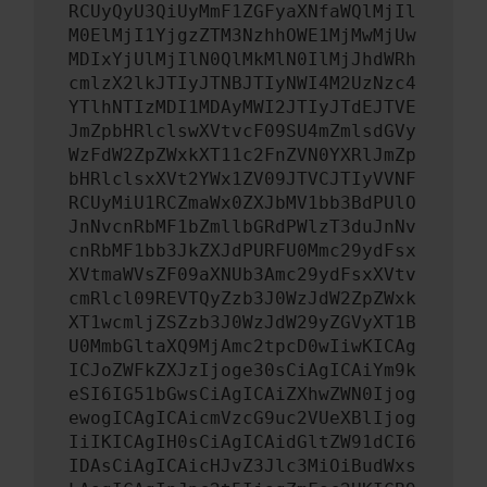
RCUyQyU3QiUyMmF1ZGFyaXNfaWQlMjIl
M0ElMjI1YjgzZTM3NzhhOWE1MjMwMjUw
MDIxYjUlMjIlN0QlMkMlN0IlMjJhdWRh
cmlzX2lkJTIyJTNBJTIyNWI4M2UzNzc4
YTlhNTIzMDI1MDAyMWI2JTIyJTdEJTVE
JmZpbHRlclswXVtvcF09SU4mZmlsdGVy
WzFdW2ZpZWxkXT11c2FnZVN0YXRlJmZp
bHRlclsxXVt2YWx1ZV09JTVCJTIyVVNF
RCUyMiU1RCZmaWx0ZXJbMV1bb3BdPUlO
JnNvcnRbMF1bZmllbGRdPWlzT3duJnNv
cnRbMF1bb3JkZXJdPURFU0Mmc29ydFsx
XVtmaWVsZF09aXNUb3Amc29ydFsxXVtv
cmRlcl09REVTQyZzb3J0WzJdW2ZpZWxk
XT1wcmljZSZzb3J0WzJdW29yZGVyXT1B
U0MmbGltaXQ9MjAmc2tpcD0wIiwKICAg
ICJoZWFkZXJzIjoge30sCiAgICAiYm9k
eSI6IG51bGwsCiAgICAiZXhwZWN0Ijog
ewogICAgICAicmVzcG9uc2VUeXBlIjog
IiIKICAgIH0sCiAgICAidGltZW91dCI6
IDAsCiAgICAicHJvZ3Jlc3MiOiBudWxs