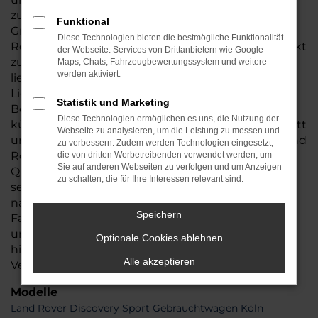
zuverlässige Fahrzeuge. Wir von Auto Seubert
Funktional
GmbH bieten Ihnen die Möglichkeiten, den Land
Diese Technologien bieten die bestmögliche Funktionalität
Rover Gebrauchtwagen online zu kaufen und direkt
der Webseite. Services von Drittanbietern wie Google
zu Ihnen nach Köln liefern zu lassen. Die Vorteile
Maps, Chats, Fahrzeugbewertungssystem und weitere
werden aktiviert.
liegen auf der Hand, denn dank unseres
Lieferservices geht Ihr Autokauf mit maximaler
Statistik und Marketing
Bequemlichkeit einher. Und der Zustand? Darum
Diese Technologien ermöglichen es uns, die Nutzung der
kümmern wir uns gerne in unsere Meisterwerkstatt
Webseite zu analysieren, um die Leistung zu messen und
und geben Ihnen natürlich eine Garantie. Dass Land
zu verbessern. Zudem werden Technologien eingesetzt,
Rover Gebrauchtwagen von herausragender
die von dritten Werbetreibenden verwendet werden, um
Sie auf anderen Webseiten zu verfolgen und um Anzeigen
Qualität und Langlebigkeit sind, dürfte bekannt
zu schalten, die für Ihre Interessen relevant sind.
sein. Bevor das von Ihnen online gewählte Modell
nach Köln geliefert wird, unterziehen wir das
Speichern
Fahrzeug einer gründlichen Prüfung in einer
unserer Meisterwerkstätten. Wir schauen genau
Optionale Cookies ablehnen
hin und wechseln bei Bedarf natürlich auch
Alle akzeptieren
Verschleißteile.
Modelle
Land Rover Discovery Sport Gebrauchtwagen Köln