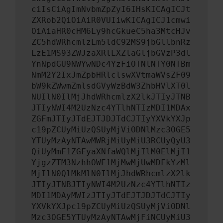
ciIsCiAgImNvbmZpZyI6IHsKICAgICJt
ZXRob2QiOiAiR0VUIiwKICAgICJ1cmwi
OiAiaHR0cHM6Ly9hcGkueC5ha3MtcHJv
ZC5hdWRhcmlzLm5ldC92MS9jbGllbnRz
LzE1MS93ZWJzaXRlLXZlaGljbGVzP3dl
YnNpdGU9NWYwNDc4YzFiOTNlNTY0NTBm
NmM2Y2IxJmZpbHRlclswXVtmaWVsZF09
bW9kZWwmZmlsdGVyWzBdW3ZhbHVlXT0l
NUIlN0IlMjJhdWRhcmlzX2lkJTIyJTNB
JTIyNWI4M2UzNzc4YTlhNTIzMDI1MDAx
ZGFmJTIyJTdEJTJDJTdCJTIyYXVkYXJp
c19pZCUyMiUzQSUyMjViODNlMzc3OGE5
YTUyMzAyNTAwMWRjMiUyMiU3RCUyQyU3
QiUyMmF1ZGFyaXNfaWQlMjIlM0ElMjI1
YjgzZTM3NzhhOWE1MjMwMjUwMDFkYzMl
MjIlN0QlMkMlN0IlMjJhdWRhcmlzX2lk
JTIyJTNBJTIyNWI4M2UzNzc4YTlhNTIz
MDI1MDAyMWIzJTIyJTdEJTJDJTdCJTIy
YXVkYXJpc19pZCUyMiUzQSUyMjViODNl
Mzc3OGE5YTUyMzAyNTAwMjFiNCUyMiU3