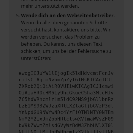
mehr unterstützt werden.
Wende dich an den Webseitenbetreiber.
Wenn du alle oben genannten Schritte
versucht hast, kontaktiere uns bitte. Wir
werden versuchen, das Problem zu
beheben. Du kannst uns diesen Text
schicken, um uns bei der Fehlersuche zu
unterstützen:
ewogICJuYW1lIjogIk5ldHdvcmtFcnJv
ciIsCiAgImNvbmZpZyI6IHsKICAgICJt
ZXRob2QiOiAiR0VUIiwKICAgICJ1cmwi
OiAiaHR0cHM6Ly9hcGkueC5ha3MtcHJv
ZC5hdWRhcmlzLm5ldC92MS9jbGllbnRz
LzE1MS93ZWJzaXRlLXZlaGljbGVzP3dl
YnNpdGU9NWYwNDc4YzFiOTNlNTY0NTBm
NmM2Y2IxJmZpbHRlclswXVtmaWVsZF09
bW9kZWwmZmlsdGVyWzBdW3ZhbHVlXT0l
NUIlN0IlMjJhdWRhcmlzX2lkJTIyJTNB