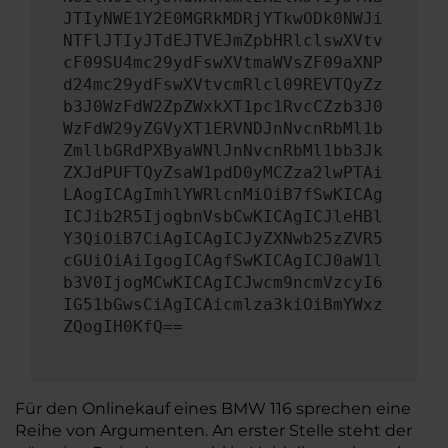
JTIyNWE1Y2E0MGRkMDRjYTkwODk0NWJi
NTFlJTIyJTdEJTVEJmZpbHRlclswXVtv
cF09SU4mc29ydFswXVtmaWVsZF09aXNP
d24mc29ydFswXVtvcmRlcl09REVTQyZz
b3J0WzFdW2ZpZWxkXT1pc1RvcCZzb3J0
WzFdW29yZGVyXT1ERVNDJnNvcnRbMl1b
ZmllbGRdPXByaWNlJnNvcnRbMl1bb3Jk
ZXJdPUFTQyZsaW1pdD0yMCZza2lwPTAi
LAogICAgImhlYWRlcnMiOiB7fSwKICAg
ICJib2R5IjogbnVsbCwKICAgICJleHBl
Y3QiOiB7CiAgICAgICJyZXNwb25zZVR5
cGUiOiAiIgogICAgfSwKICAgICJ0aW1l
b3V0IjogMCwKICAgICJwcm9ncmVzcyI6
IG51bGwsCiAgICAicmlza3kiOiBmYWxz
ZQogIH0KfQ==
Für den Onlinekauf eines BMW 116 sprechen eine
Reihe von Argumenten. An erster Stelle steht der