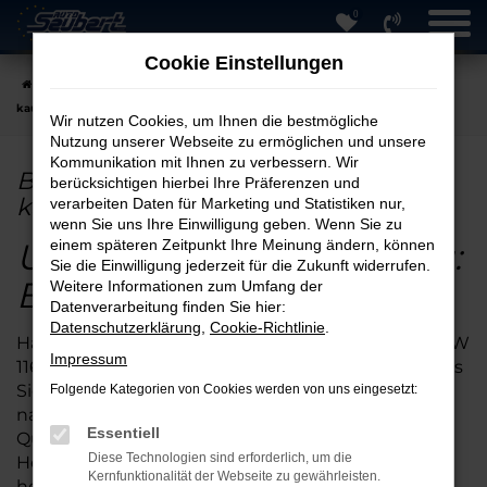
0
Zum
Hauptinhalt
Cookie Einstellungen
springen
Startseite
Heidelberg
BMW
BMW 116 in Heidelberg günstig
kaufen
Wir nutzen Cookies, um Ihnen die bestmögliche
Nutzung unserer Webseite zu ermöglichen und unsere
Kommunikation mit Ihnen zu verbessern. Wir
BMW 116 in Heidelberg günstig
berücksichtigen hierbei Ihre Präferenzen und
kaufen
verarbeiten Daten für Marketing und Statistiken nur,
wenn Sie uns Ihre Einwilligung geben. Wenn Sie zu
Unterwegs in Heidelberg:
einem späteren Zeitpunkt Ihre Meinung ändern, können
Sie die Einwilligung jederzeit für die Zukunft widerrufen.
BMW 116 online kaufen
Weitere Informationen zum Umfang der
Datenverarbeitung finden Sie hier:
Datenschutzerklärung
,
Cookie-Richtlinie
.
Haben Sie schon einmal daran gedacht, einen BMW
Impressum
116 online zu kaufen? Der Vorteil besteht darin, dass
Sie bei uns auch eine Lieferung direkt zu Ihnen
Folgende Kategorien von Cookies werden von uns eingesetzt:
nach Heidelberg oder die Umgebung erhalten.
Essentiell
Qualitativ ist der BMW 116 wie geschaffen für
Diese Technologien sind erforderlich, um die
Heidelberg. Hinzu kommt, dass wir dieses
Kernfunktionalität der Webseite zu gewährleisten.
herausragende Fahrzeug online sowohl als