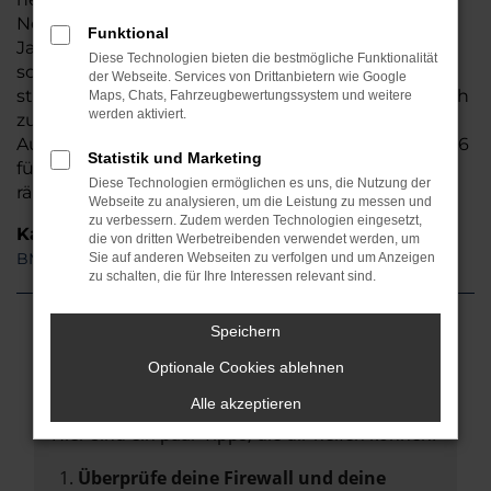
Neuwagen als auch als Gebrauchtwagen sowie als
Funktional
Jahreswagen und Tageszulassung anbieten. Sie
Diese Technologien bieten die bestmögliche Funktionalität
schöpfen also sprichwörtlich „aus dem Vollen“ und
der Webseite. Services von Drittanbietern wie Google
steigen künftig ganz sicher in ein außergewöhnlich
Maps, Chats, Fahrzeugbewertungssystem und weitere
werden aktiviert.
zuverlässiges Fahrzeuge. Damit nicht genug: Auto
Auto Seubert GmbH lässt beim Kauf eines BMW 116
Statistik und Marketing
für Heidelberg ordentlich die Preise purzeln und
Diese Technologien ermöglichen es uns, die Nutzung der
räumt Ihnen attraktive Rabatte ein.
Webseite zu analysieren, um die Leistung zu messen und
zu verbessern. Zudem werden Technologien eingesetzt,
Kategorie
die von dritten Werbetreibenden verwendet werden, um
BMW 116 Gebrauchtwagen Heidelberg
Sie auf anderen Webseiten zu verfolgen und um Anzeigen
zu schalten, die für Ihre Interessen relevant sind.
Speichern
Fehler: Network Error
Optionale Cookies ablehnen
Alle akzeptieren
Beim Laden ist ein Fehler aufgetreten.
Hier sind ein paar Tipps, die dir helfen können:
Überprüfe deine Firewall und deine