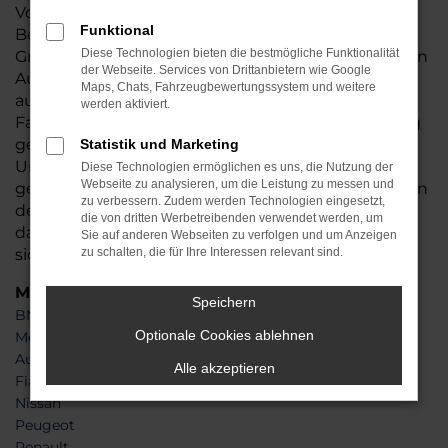
Vorgehensweise kaum toppen und auch die
Funktional
Bequemlichkeit ist maximal. Auto Auto Seubert
Diese Technologien bieten die bestmögliche Funktionalität
GmbH ist seit 1986 Ihr kompetenter Partner in allen
der Webseite. Services von Drittanbietern wie Google
Autofragen. Unser Familienunternehmen hat sich
Maps, Chats, Fahrzeugbewertungssystem und weitere
auf den Online-Autohandel spezialisiert und liefert
werden aktiviert.
Fahrzeuge wie eine Škoda Superb Tageszulassung
gerne direkt zu Ihnen nach Berlin oder die
Statistik und Marketing
Umgebung. Mit anderen Worten können Sie
Diese Technologien ermöglichen es uns, die Nutzung der
Webseite zu analysieren, um die Leistung zu messen und
getrost am Schreibtisch sitzen bleiben und wickeln
zu verbessern. Zudem werden Technologien eingesetzt,
den kompletten Autokauf online ab. Dass sich
die von dritten Werbetreibenden verwendet werden, um
dadurch eine Menge Euro sparen lassen, versteht
Sie auf anderen Webseiten zu verfolgen und um Anzeigen
sich hoffentlich von selbst.
zu schalten, die für Ihre Interessen relevant sind.
Marken
Speichern
BMW
Optionale Cookies ablehnen
Mercedes-Benz
Audi
Alle akzeptieren
Fiat
Nissan
Peugeot
Renault