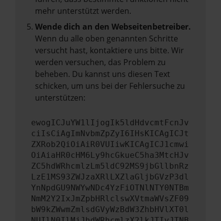
mehr unterstützt werden.
Wende dich an den Webseitenbetreiber.
Wenn du alle oben genannten Schritte
versucht hast, kontaktiere uns bitte. Wir
werden versuchen, das Problem zu
beheben. Du kannst uns diesen Text
schicken, um uns bei der Fehlersuche zu
unterstützen:
ewogICJuYW1lIjogIk5ldHdvcmtFcnJv
ciIsCiAgImNvbmZpZyI6IHsKICAgICJt
ZXRob2QiOiAiR0VUIiwKICAgICJ1cmwi
OiAiaHR0cHM6Ly9hcGkueC5ha3MtcHJv
ZC5hdWRhcmlzLm5ldC92MS9jbGllbnRz
LzE1MS93ZWJzaXRlLXZlaGljbGVzP3dl
YnNpdGU9NWYwNDc4YzFiOTNlNTY0NTBm
NmM2Y2IxJmZpbHRlclswXVtmaWVsZF09
bW9kZWwmZmlsdGVyWzBdW3ZhbHVlXT0l
NUIlN0IlMjJhdWRhcmlzX2lkJTIyJTNB