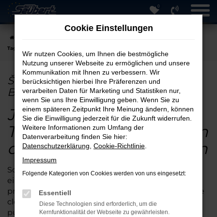
0
Zum
Hauptinhalt
Cookie Einstellungen
springen
Startseite
Berlin
Škoda
Škoda Superb
Škoda Superb
Tageszulassung in Berlin günstig kaufen
Wir nutzen Cookies, um Ihnen die bestmögliche
Nutzung unserer Webseite zu ermöglichen und unsere
Kommunikation mit Ihnen zu verbessern. Wir
Škoda Superb Tageszulassung in
berücksichtigen hierbei Ihre Präferenzen und
Berlin günstig kaufen
verarbeiten Daten für Marketing und Statistiken nur,
wenn Sie uns Ihre Einwilligung geben. Wenn Sie zu
Jetzt Škoda Superb
einem späteren Zeitpunkt Ihre Meinung ändern, können
Sie die Einwilligung jederzeit für die Zukunft widerrufen.
Tageszulassung für Berlin
Weitere Informationen zum Umfang der
Datenverarbeitung finden Sie hier:
online kaufen und sparen
Datenschutzerklärung
,
Cookie-Richtlinie
.
Impressum
So geht Autokaufen in Berlin heute: man nehme
Folgende Kategorien von Cookies werden von uns eingesetzt:
eine Škoda Superb Tageszulassung, die sich
problemlos online kaufen lässt und sorgen für eine
Essentiell
clevere Finanzierung sowie einen Lieferservice. In
Diese Technologien sind erforderlich, um die
puncto Preis-Leistungsverhältnis lässt sich diese
Kernfunktionalität der Webseite zu gewährleisten.