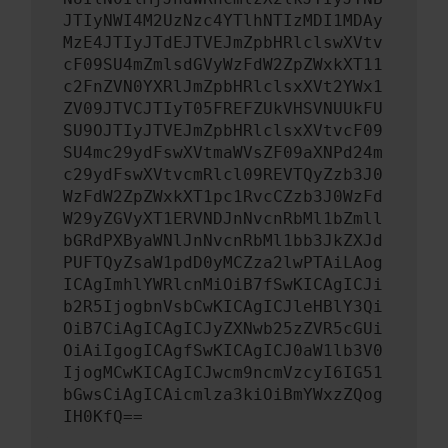
JTIyNWI4M2UzNzc4YTlhNTIzMDI1MDAy
MzE4JTIyJTdEJTVEJmZpbHRlclswXVtv
cF09SU4mZmlsdGVyWzFdW2ZpZWxkXT11
c2FnZVN0YXRlJmZpbHRlclsxXVt2YWx1
ZV09JTVCJTIyT05FREFZUkVHSVNUUkFU
SU9OJTIyJTVEJmZpbHRlclsxXVtvcF09
SU4mc29ydFswXVtmaWVsZF09aXNPd24m
c29ydFswXVtvcmRlcl09REVTQyZzb3J0
WzFdW2ZpZWxkXT1pc1RvcCZzb3J0WzFd
W29yZGVyXT1ERVNDJnNvcnRbMl1bZmll
bGRdPXByaWNlJnNvcnRbMl1bb3JkZXJd
PUFTQyZsaW1pdD0yMCZza2lwPTAiLAog
ICAgImhlYWRlcnMiOiB7fSwKICAgICJi
b2R5IjogbnVsbCwKICAgICJleHBlY3Qi
OiB7CiAgICAgICJyZXNwb25zZVR5cGUi
OiAiIgogICAgfSwKICAgICJ0aW1lb3V0
IjogMCwKICAgICJwcm9ncmVzcyI6IG51
bGwsCiAgICAicmlza3kiOiBmYWxzZQog
IH0KfQ==