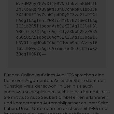
WzFdW29yZGVyXT1ERVNDJnNvcnRbMl1b
ZmllbGRdPXByaWNlJnNvcnRbMl1bb3Jk
ZXJdPUFTQyZsaW1pdD0yMCZza2lwPTAi
LAogICAgImhlYWRlcnMiOiB7fSwKICAg
ICJib2R5IjogbnVsbCwKICAgICJleHBl
Y3QiOiB7CiAgICAgICJyZXNwb25zZVR5
cGUiOiAiIgogICAgfSwKICAgICJ0aW1l
b3V0IjogMCwKICAgICJwcm9ncmVzcyI6
IG51bGwsCiAgICAicmlza3kiOiBmYWxz
ZQogIH0KfQ==
Für den Onlinekauf eines Audi TTS sprechen eine
Reihe von Argumenten. An erster Stelle steht der
günstige Preis, der sowohl in Berlin als auch
anderswo seinesgleichen sucht. Hinzu kommt, dass
Sie mit Auto Auto Seubert GmbH einen erfahrenen
und kompetenten Automobilpartner an Ihrer Seite
haben. Unser Unternehmen existiert seit 1986 und