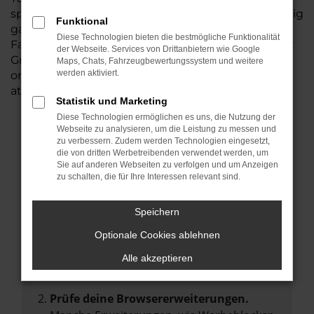
sprichwörtlich „aus dem Vollen“ und steigen künftig
Funktional
ganz sicher in ein außergewöhnlich zuverlässiges
Diese Technologien bieten die bestmögliche Funktionalität
Fahrzeuge. Damit nicht genug: Auto Auto Seubert
der Webseite. Services von Drittanbietern wie Google
GmbH lässt beim Kauf eines Audi TTS für Berlin
Maps, Chats, Fahrzeugbewertungssystem und weitere
werden aktiviert.
ordentlich die Preise purzeln und räumt Ihnen
attraktive Rabatte ein.
Statistik und Marketing
Diese Technologien ermöglichen es uns, die Nutzung der
Webseite zu analysieren, um die Leistung zu messen und
Fehler: Network Error
zu verbessern. Zudem werden Technologien eingesetzt,
die von dritten Werbetreibenden verwendet werden, um
Sie auf anderen Webseiten zu verfolgen und um Anzeigen
zu schalten, die für Ihre Interessen relevant sind.
Beim Laden ist ein Fehler aufgetreten.
Hier sind ein paar Tipps, die dir helfen können:
Speichern
Überprüfe deine Firewall und deine
Optionale Cookies ablehnen
Internetverbindung.
Laden andere Webseiten, zum Beispiel
Alle akzeptieren
deine Suchmaschine?
Prüfe deine Browsererweiterungen.