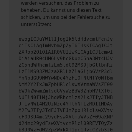
werden versuchen, das Problem zu
beheben. Du kannst uns diesen Text
schicken, um uns bei der Fehlersuche zu
unterstützen:
ewogICJuYW1lIjogIk5ldHdvcmtFcnJv
ciIsCiAgImNvbmZpZyI6IHsKICAgICJt
ZXRob2QiOiAiR0VUIiwKICAgICJ1cmwi
OiAiaHR0cHM6Ly9hcGkueC5ha3MtcHJv
ZC5hdWRhcmlzLm5ldC92MS9jbGllbnRz
LzE1MS93ZWJzaXRlLXZlaGljbGVzP3dl
YnNpdGU9NWYwNDc4YzFiOTNlNTY0NTBm
NmM2Y2IxJmZpbHRlclswXVtmaWVsZF09
bW9kZWwmZmlsdGVyWzBdW3ZhbHVlXT0l
NUIlN0IlMjJhdWRhcmlzX2lkJTIyJTNB
JTIyNWI4M2UzNzc4YTlhNTIzMDI1MDAy
M2IwJTIyJTdEJTVEJmZpbHRlclswXVtv
cF09SU4mc29ydFswXVtmaWVsZF09aXNP
d24mc29ydFswXVtvcmRlcl09REVTQyZz
b3J0WzFdW2ZpZWxkXT1pc1RvcCZzb3J0