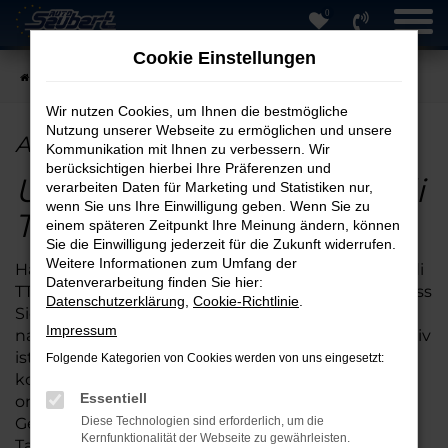
0
Zum
Hauptinhalt
Cookie Einstellungen
springen
Startseite
Berlin
Audi
Audi TTS in Berlin günstig kaufen
Wir nutzen Cookies, um Ihnen die bestmögliche
Nutzung unserer Webseite zu ermöglichen und unsere
Audi TTS in Berlin günstig kaufen
Kommunikation mit Ihnen zu verbessern. Wir
berücksichtigen hierbei Ihre Präferenzen und
Unterwegs in Berlin: Audi
verarbeiten Daten für Marketing und Statistiken nur,
wenn Sie uns Ihre Einwilligung geben. Wenn Sie zu
TTS online kaufen
einem späteren Zeitpunkt Ihre Meinung ändern, können
Sie die Einwilligung jederzeit für die Zukunft widerrufen.
Weitere Informationen zum Umfang der
Haben Sie schon einmal daran gedacht, einen Audi
Datenverarbeitung finden Sie hier:
TTS online zu kaufen? Der Vorteil besteht darin, dass
Datenschutzerklärung
,
Cookie-Richtlinie
.
Sie bei uns auch eine Lieferung direkt zu Ihnen
Impressum
nach Berlin oder die Umgebung erhalten. Qualitativ
ist der Audi TTS wie geschaffen für Berlin. Hinzu
Folgende Kategorien von Cookies werden von uns eingesetzt:
kommt, dass wir dieses herausragende Fahrzeug
Essentiell
online sowohl als Neuwagen als auch als
Gebrauchtwagen sowie als Jahreswagen und
Diese Technologien sind erforderlich, um die
Kernfunktionalität der Webseite zu gewährleisten.
Tageszulassung anbieten. Sie schöpfen also