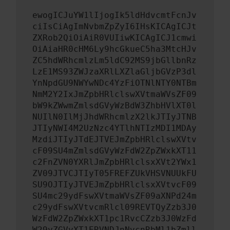
ewogICJuYW1lIjogIk5ldHdvcmtFcnJv
ciIsCiAgImNvbmZpZyI6IHsKICAgICJt
ZXRob2QiOiAiR0VUIiwKICAgICJ1cmwi
OiAiaHR0cHM6Ly9hcGkueC5ha3MtcHJv
ZC5hdWRhcmlzLm5ldC92MS9jbGllbnRz
LzE1MS93ZWJzaXRlLXZlaGljbGVzP3dl
YnNpdGU9NWYwNDc4YzFiOTNlNTY0NTBm
NmM2Y2IxJmZpbHRlclswXVtmaWVsZF09
bW9kZWwmZmlsdGVyWzBdW3ZhbHVlXT0l
NUIlN0IlMjJhdWRhcmlzX2lkJTIyJTNB
JTIyNWI4M2UzNzc4YTlhNTIzMDI1MDAy
MzdiJTIyJTdEJTVEJmZpbHRlclswXVtv
cF09SU4mZmlsdGVyWzFdW2ZpZWxkXT11
c2FnZVN0YXRlJmZpbHRlclsxXVt2YWx1
ZV09JTVCJTIyT05FREFZUkVHSVNUUkFU
SU9OJTIyJTVEJmZpbHRlclsxXVtvcF09
SU4mc29ydFswXVtmaWVsZF09aXNPd24m
c29ydFswXVtvcmRlcl09REVTQyZzb3J0
WzFdW2ZpZWxkXT1pc1RvcCZzb3J0WzFd
W29yZGVyXT1ERVNDJnNvcnRbMl1bZmll