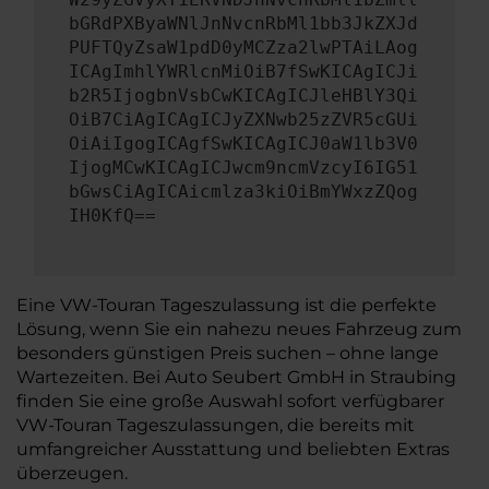
bGRdPXByaWNlJnNvcnRbMl1bb3JkZXJd
PUFTQyZsaW1pdD0yMCZza2lwPTAiLAog
ICAgImhlYWRlcnMiOiB7fSwKICAgICJi
b2R5IjogbnVsbCwKICAgICJleHBlY3Qi
OiB7CiAgICAgICJyZXNwb25zZVR5cGUi
OiAiIgogICAgfSwKICAgICJ0aW1lb3V0
IjogMCwKICAgICJwcm9ncmVzcyI6IG51
bGwsCiAgICAicmlza3kiOiBmYWxzZQog
IH0KfQ==
Eine VW-Touran Tageszulassung ist die perfekte
Lösung, wenn Sie ein nahezu neues Fahrzeug zum
besonders günstigen Preis suchen – ohne lange
Wartezeiten. Bei Auto Seubert GmbH in Straubing
finden Sie eine große Auswahl sofort verfügbarer
VW-Touran Tageszulassungen, die bereits mit
umfangreicher Ausstattung und beliebten Extras
überzeugen.