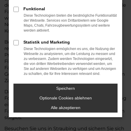
der Wahl des passenden VW-Touran zu beraten. Alle
Funktional
Fahrzeuge mit Tageszulassung sind top gepflegt,
Diese Technologien bieten die bestmögliche Funktionalität
wenig bewegt und technisch wie optisch im
der Webseite. Services von Drittanbietern wie Google
Neuwagenzustand – und das zu spürbar besseren
Maps, Chats, Fahrzeugbewertungssystem und weitere
Konditionen.
werden aktiviert.
Bei Auto Seubert GmbH profitieren Sie von
Statistik und Marketing
regelmäßigen Sonderaktionen, exklusiven
Diese Technologien ermöglichen es uns, die Nutzung der
Webseite zu analysieren, um die Leistung zu messen und
Preisvorteilen und maßgeschneiderten
zu verbessern. Zudem werden Technologien eingesetzt,
Finanzierungs- oder Leasingangeboten, die den
die von dritten Werbetreibenden verwendet werden, um
Fahrzeugkauf noch einfacher machen. Ihren
Sie auf anderen Webseiten zu verfolgen und um Anzeigen
Gebrauchtwagen nehmen wir selbstverständlich in
zu schalten, die für Ihre Interessen relevant sind.
Zahlung – fair bewertet und direkt verrechnet.
Speichern
Darüber hinaus kümmern wir uns um alle
Formalitäten: von der Zulassung bis zur Vermittlung
Optionale Cookies ablehnen
einer passenden Versicherung. So wird Ihr
Alle akzeptieren
Fahrzeugwechsel bei Auto Seubert GmbH rundum
sorglos.
Besuchen Sie uns in Straubing und sichern Sie sich