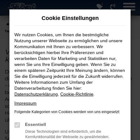
0
Zum
Hauptinhalt
Cookie Einstellungen
springen
Startseite
Hersteller
VW
VW Touran
VW Touran
Tageszulassung online kaufen
Wir nutzen Cookies, um Ihnen die bestmögliche
Nutzung unserer Webseite zu ermöglichen und unsere
Kommunikation mit Ihnen zu verbessern. Wir
VW Touran Tageszulassung online
berücksichtigen hierbei Ihre Präferenzen und
kaufen
verarbeiten Daten für Marketing und Statistiken nur,
wenn Sie uns Ihre Einwilligung geben. Wenn Sie zu
einem späteren Zeitpunkt Ihre Meinung ändern, können
Der Kauf eines Fahrzeugs mit Tageszulassung ist
Sie die Einwilligung jederzeit für die Zukunft widerrufen.
die clevere Alternative zum klassischen Neuwagen
Weitere Informationen zum Umfang der
– und bei Auto Seubert GmbH in Straubing
Datenverarbeitung finden Sie hier:
besonders attraktiv. Wir bieten Ihnen eine große
Datenschutzerklärung
,
Cookie-Richtlinie
.
Auswahl an VW-Touran Tageszulassungen, die
Impressum
sofort verfügbar sind und mit voller
Folgende Kategorien von Cookies werden von uns eingesetzt:
Herstellergarantie sowie modernster Ausstattung
überzeugen.
Essentiell
Unsere langjährige Erfahrung und unser breites
Diese Technologien sind erforderlich, um die
Kernfunktionalität der Webseite zu gewährleisten.
Sortiment ermöglichen es uns, Sie kompetent bei