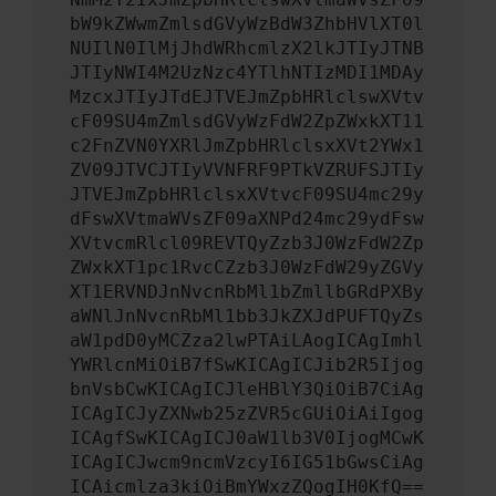
bW9kZWwmZmlsdGVyWzBdW3ZhbHVlXT0l
NUIlN0IlMjJhdWRhcmlzX2lkJTIyJTNB
JTIyNWI4M2UzNzc4YTlhNTIzMDI1MDAy
MzcxJTIyJTdEJTVEJmZpbHRlclswXVtv
cF09SU4mZmlsdGVyWzFdW2ZpZWxkXT11
c2FnZVN0YXRlJmZpbHRlclsxXVt2YWx1
ZV09JTVCJTIyVVNFRF9PTkVZRUFSJTIy
JTVEJmZpbHRlclsxXVtvcF09SU4mc29y
dFswXVtmaWVsZF09aXNPd24mc29ydFsw
XVtvcmRlcl09REVTQyZzb3J0WzFdW2Zp
ZWxkXT1pc1RvcCZzb3J0WzFdW29yZGVy
XT1ERVNDJnNvcnRbMl1bZmllbGRdPXBy
aWNlJnNvcnRbMl1bb3JkZXJdPUFTQyZs
aW1pdD0yMCZza2lwPTAiLAogICAgImhl
YWRlcnMiOiB7fSwKICAgICJib2R5Ijog
bnVsbCwKICAgICJleHBlY3QiOiB7CiAg
ICAgICJyZXNwb25zZVR5cGUiOiAiIgog
ICAgfSwKICAgICJ0aW1lb3V0IjogMCwK
ICAgICJwcm9ncmVzcyI6IG51bGwsCiAg
ICAicmlza3kiOiBmYWxzZQogIH0KfQ==