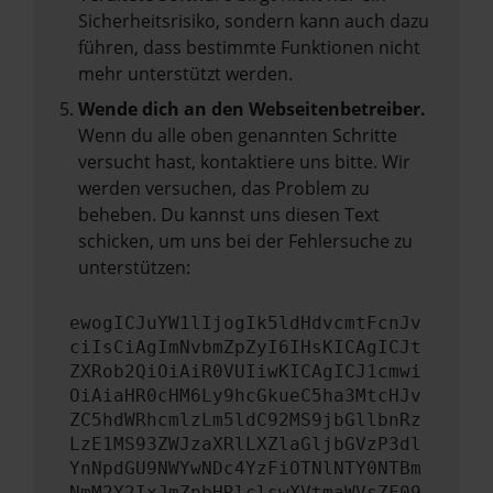
Sicherheitsrisiko, sondern kann auch dazu
führen, dass bestimmte Funktionen nicht
mehr unterstützt werden.
Wende dich an den Webseitenbetreiber.
Wenn du alle oben genannten Schritte
versucht hast, kontaktiere uns bitte. Wir
werden versuchen, das Problem zu
beheben. Du kannst uns diesen Text
schicken, um uns bei der Fehlersuche zu
unterstützen:
ewogICJuYW1lIjogIk5ldHdvcmtFcnJv
ciIsCiAgImNvbmZpZyI6IHsKICAgICJt
ZXRob2QiOiAiR0VUIiwKICAgICJ1cmwi
OiAiaHR0cHM6Ly9hcGkueC5ha3MtcHJv
ZC5hdWRhcmlzLm5ldC92MS9jbGllbnRz
LzE1MS93ZWJzaXRlLXZlaGljbGVzP3dl
YnNpdGU9NWYwNDc4YzFiOTNlNTY0NTBm
NmM2Y2IxJmZpbHRlclswXVtmaWVsZF09