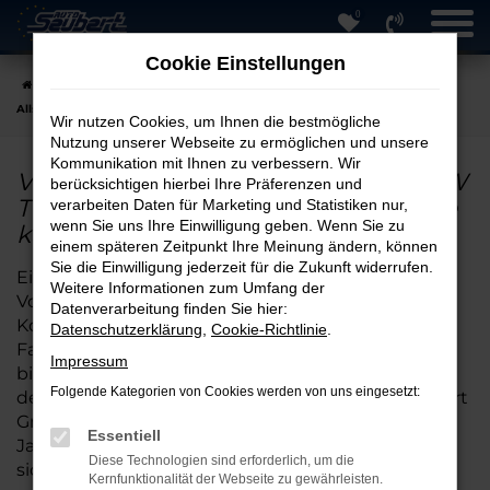
0
Zum
Hauptinhalt
Cookie Einstellungen
springen
Startseite
Hersteller
VW
VW Tiguan Allspace
VW Tiguan
Allspace JahreswagenVW Tiguan Allspace Jahreswagen online kaufen
Wir nutzen Cookies, um Ihnen die bestmögliche
Nutzung unserer Webseite zu ermöglichen und unsere
Kommunikation mit Ihnen zu verbessern. Wir
VW Tiguan Allspace JahreswagenVW
berücksichtigen hierbei Ihre Präferenzen und
Tiguan Allspace Jahreswagen online
verarbeiten Daten für Marketing und Statistiken nur,
wenn Sie uns Ihre Einwilligung geben. Wenn Sie zu
kaufen
einem späteren Zeitpunkt Ihre Meinung ändern, können
Sie die Einwilligung jederzeit für die Zukunft widerrufen.
Ein VW-Tiguan Allspace Jahreswagen vereint die
Weitere Informationen zum Umfang der
Vorteile eines Neuwagens mit den attraktiven
Datenverarbeitung finden Sie hier:
Konditionen eines Gebrauchtwagens. Diese
Datenschutzerklärung
,
Cookie-Richtlinie
.
Fahrzeuge sind meist nur wenige Monate alt,
Impressum
bieten eine umfangreiche Ausstattung und sind
Folgende Kategorien von Cookies werden von uns eingesetzt:
deutlich günstiger als Neuwagen. Bei Auto Seubert
GmbH in Straubing erwarten Sie top-gepflegte
Essentiell
Jahreswagen, die gründlich geprüft wurden und
Diese Technologien sind erforderlich, um die
sich in nahezu neuwertigem Zustand befinden.
Kernfunktionalität der Webseite zu gewährleisten.