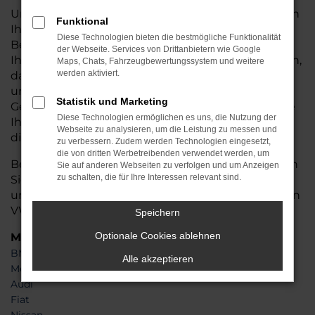
Unsere Experten beraten Sie individuell und helfen
Funktional
Ihnen, das perfekte VW-Tiguan Allspace für Ihre
Diese Technologien bieten die bestmögliche Funktionalität
Bedürfnisse zu finden. Darüber hinaus bieten wir
der Webseite. Services von Drittanbietern wie Google
Ihnen flexible Finanzierungs- und Leasingoptionen,
Maps, Chats, Fahrzeugbewertungssystem und weitere
werden aktiviert.
damit der Kauf Ihres Jahreswagens ebenso
unkompliziert wie flexibel gestaltet werden kann.
Statistik und Marketing
Gerne übernehmen wir auch die Inzahlungnahme
Diese Technologien ermöglichen es uns, die Nutzung der
Ihres aktuellen Fahrzeugs und kümmern uns um
Webseite zu analysieren, um die Leistung zu messen und
die Zulassung.
zu verbessern. Zudem werden Technologien eingesetzt,
die von dritten Werbetreibenden verwendet werden, um
Besuchen Sie Auto Seubert GmbH und entdecken
Sie auf anderen Webseiten zu verfolgen und um Anzeigen
zu schalten, die für Ihre Interessen relevant sind.
Sie unseren Bestand an Jahreswagen. Wir freuen
uns darauf, Sie bei der Auswahl Ihres nahezu neuen
VW-Tiguan Allspace zu unterstützen!
Speichern
Optionale Cookies ablehnen
Marken
BMW
Alle akzeptieren
Mercedes-Benz
Audi
Fiat