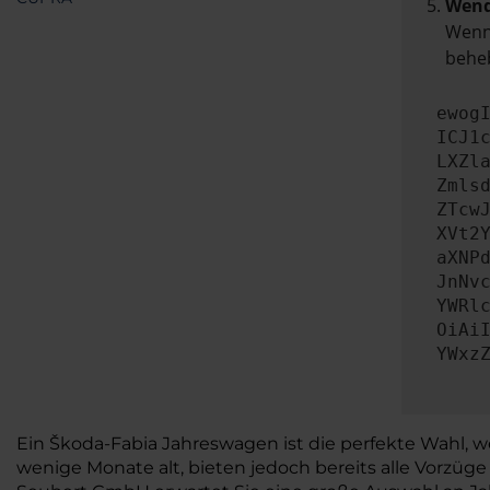
Wend
Wenn 
beheb
ewog
ICJ1
LXZl
Zmls
ZTcw
XVt2
aXNP
JnNv
YWRl
OiAi
YWxz
Ein Škoda-Fabia Jahreswagen ist die perfekte Wahl, 
wenige Monate alt, bieten jedoch bereits alle Vorzü