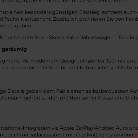
reswagen, die Sie direkt bei uns erwerben können.
ur einen besonders günstigen Einstieg, sondern auch di
 Technik entspricht. Zusätzlich profitieren Sie von fle
ung zu geben.
 noch heute Ihren Škoda-Fabia Jahreswagen – für ein u
d geräumig
-Segment. Mit modernem Design, effizienter Technik u
 als Limousine oder Kombi – der Fabia bietet viel Auto fü
ge Details geben dem Fabia einen selbstbewussten Auftr
fferraum gehört zu den größten seiner Klasse und bietet
phone-Integration via Apple CarPlay/Android Auto und 
ent, der Frontradarassistent mit City-Notbremsfunktion