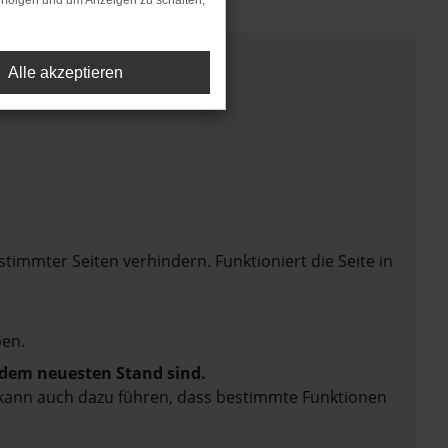
rfolgen und um Anzeigen zu schalten,
Alle akzeptieren
mmter Seiten verhindern. Funktioniert die Seite in
en.
f dem neuesten Stand sind.
rn kann auch dazu führen, dass bestimmte Funktionen