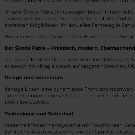
Seubert GmbH erwartet Sie eine große Auswahl an Jah
Unsere Škoda-Fabia Jahreswagen bieten Ihnen nicht n
neuesten Standards in Sachen Sicherheit, Komfort und
einfachen Möglichkeit, Ihr aktuelles Fahrzeug in Zahl
Besuchen Sie Auto Seubert GmbH und sichern Sie sich
Der Škoda Fabia – Praktisch, modern, überraschen
Der Škoda Fabia ist die clevere Wahl im Kleinwagen
er sowohl im Alltag als auch auf längeren Strecken. Ob
Design und Innenraum
Kantige Linien, eine dynamische Front und hochwerti
guter Ergonomie und viel Platz – auch im Fond. Der Ko
1.395 Liter (Combi).
Technologie und Sicherheit
Moderne Infotainmentsysteme mit Touchscreen, Smart
Zahlreiche Assistenzsysteme wie der Spurhalteassist