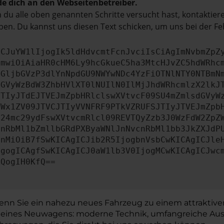
e dich an den Webseitenbetreiber.
du alle oben genannten Schritte versucht hast, kontaktier
en. Du kannst uns diesen Text schicken, um uns bei der Fe
ICJuYW1lIjogIk5ldHdvcmtFcnJvciIsCiAgImNvbmZpZ
cmwiOiAiaHR0cHM6Ly9hcGkueC5ha3MtcHJvZC5hdWRhc
aGljbGVzP3dlYnNpdGU9NWYwNDc4YzFiOTNlNTY0NTBmN
dGVyWzBdW3ZhbHVlXT0lNUIlN0IlMjJhdWRhcmlzX2lkJ
JTIyJTdEJTVEJmZpbHRlclswXVtvcF09SU4mZmlsdGVyW
YWx1ZV09JTVCJTIyVVNFRF9PTkVZRUFSJTIyJTVEJmZpb
d24mc29ydFswXVtvcmRlcl09REVTQyZzb3J0WzFdW2ZpZ
cnRbMl1bZmllbGRdPXByaWNlJnNvcnRbMl1bb3JkZXJdP
cnMiOiB7fSwKICAgICJib2R5IjogbnVsbCwKICAgICJle
IgogICAgfSwKICAgICJ0aW1lb3V0IjogMCwKICAgICJwc
ZQogIH0KfQ==
wenn Sie ein nahezu neues Fahrzeug zu einem attraktive
ge eines Neuwagens: moderne Technik, umfangreiche Aus