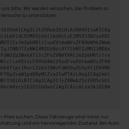
e uns bitte. Wir werden versuchen, das Problem zu
hlersuche zu unterstützen:
yI6IHsKICAgICJtZXRob2QiOiAiR0VUIiwKICAg
mlzLm5ldC92MS9jbGllbnRzLzE1MS93ZWJzaXRl
mM2Y2IxJmZpbHRlclswXVtmaWVsZF09bW9kZWwm
TIyJTNBJTIyNWI4M2UzNzc4YTlhNTIzMDI1MDAx
zFdW2ZpZWxkXT11c2FnZVN0YXRlJmZpbHRlclsx
HRlclsxXVtvcF09SU4mc29ydFswXVtmaWVsZF09
WxkXT1pc1RvcCZzb3J0WzFdW29yZGVyXT1ERVND
UFTQyZsaW1pdD0yMCZza2lwPTAiLAogICAgImhl
HBlY3QiOiB7CiAgICAgICJyZXNwb25zZVR5cGUi
m9ncmVzcyI6IG51bGwsCiAgICAicmlza3kiOiBm
n Preis suchen. Diese Fahrzeuge sind meist nur
stattung und ein hervorragender Zustand. Bei Auto