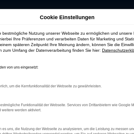
Cookie Einstellungen
Škoda Fabia Jahreswagen online kaufen
ie bestmögliche Nutzung unserer Webseite zu ermöglichen und unsere
hierbei Ihre Präferenzen und verarbeiten Daten für Marketing und Stati
wagenŠkoda Fabia Jah
einem späteren Zeitpunkt Ihre Meinung ändern, können Sie die Einwillig
en zum Umfang der Datenverarbeitung finden Sie hier:
Datenschutzerkl
en von uns eingesetzt:
nes Neuwagens mit den attraktiven Konditionen eines G
tung und sind deutlich günstiger als Neuwagen. Bei Au
rlich, um die Kernfunktionalität der Webseite zu gewährleisten.
n und sich in nahezu neuwertigem Zustand befinden.
nen, das perfekte Škoda-Fabia für Ihre Bedürfnisse zu fi
estmögliche Funktionalität der Webseite. Services von Drittanbietern wie Google 
Ihres Jahreswagens ebenso unkompliziert wie flexibel
eitere werden aktiviert.
kümmern uns um die Zulassung.
nseren Bestand an Jahreswagen. Wir freuen uns darauf
 es uns, die Nutzung der Webseite zu analysieren, um die Leistung zu messen u