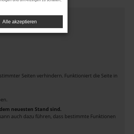
rfolgen und um Anzeigen zu schalten,
Alle akzeptieren
mmter Seiten verhindern. Funktioniert die Seite in
en.
f dem neuesten Stand sind.
rn kann auch dazu führen, dass bestimmte Funktionen