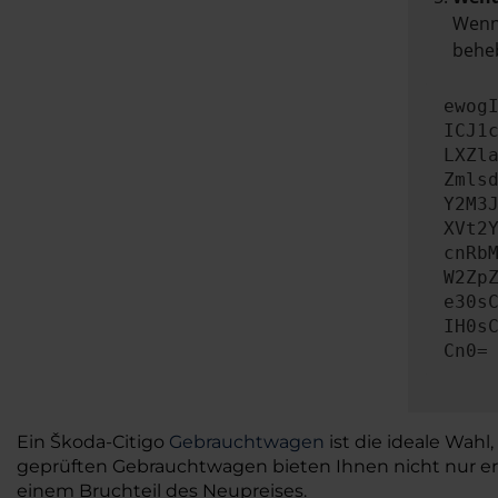
Wenn 
beheb
ewog
ICJ1
LXZl
Zmls
Y2M3
XVt2
cnRb
W2Zp
e30s
IH0s
Cn0=
Ein Škoda-Citigo
Gebrauchtwagen
ist die ideale Wahl
geprüften Gebrauchtwagen bieten Ihnen nicht nur ers
einem Bruchteil des Neupreises.