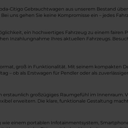
 Škoda-Citigo Gebrauchtwagen aus unserem Bestand üb
 Bei uns gehen Sie keine Kompromisse ein – jedes Fahrz
lichkeit, ein hochwertiges Fahrzeug zu einem fairen Pr
chen Inzahlungnahme Ihres aktuellen Fahrzeugs. Besuc
m Format, groß in Funktionalität. Mit seinem kompakten 
lltag – ob als Erstwagen für Pendler oder als zuverlässig
ein erstaunlich großzügiges Raumgefühl im Innenraum. 
xibel erweitern. Die klare, funktionale Gestaltung mach
ng wie einem portablen Infotainmentsystem, Smartphon