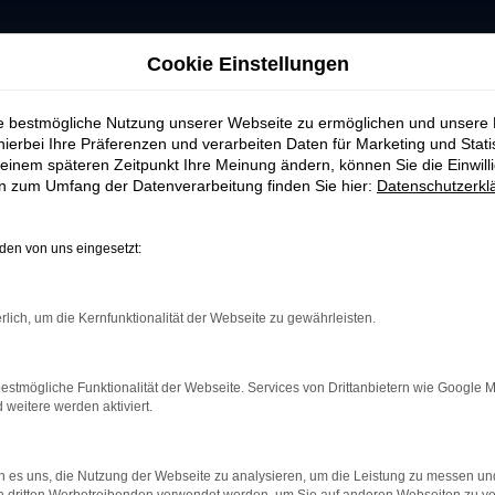
Cookie Einstellungen
wagen
ie bestmögliche Nutzung unserer Webseite zu ermöglichen und unsere
hierbei Ihre Präferenzen und verarbeiten Daten für Marketing und Stati
auchtwagen
einem späteren Zeitpunkt Ihre Meinung ändern, können Sie die Einwillig
en zum Umfang der Datenverarbeitung finden Sie hier:
Datenschutzerkl
cheidung – besonders, wenn Sie Wert auf Qualität, Trans
Sie eine große Auswahl an Škoda-Citigo Gebrauchtwagen,
en von uns eingesetzt:
el unterstützen wir Sie zuverlässig bei der Auswahl d
rlich, um die Kernfunktionalität der Webseite zu gewährleisten.
Qualitätscheck, sodass Sie sicher sein können, ein zuv
ir Ihnen flexible Finanzierungs- und Leasinglösungen
estmögliche Funktionalität der Webseite. Services von Drittanbietern wie Google 
 Auto Seubert GmbH nicht nur einfach, sondern auch wir
eitere werden aktiviert.
teren Schritte – von der Fahrzeugzulassung bis zur pa
-Citigo Gebrauchtwagen. Wir freuen uns auf Ihre Anfra
 es uns, die Nutzung der Webseite zu analysieren, um die Leistung zu messen u