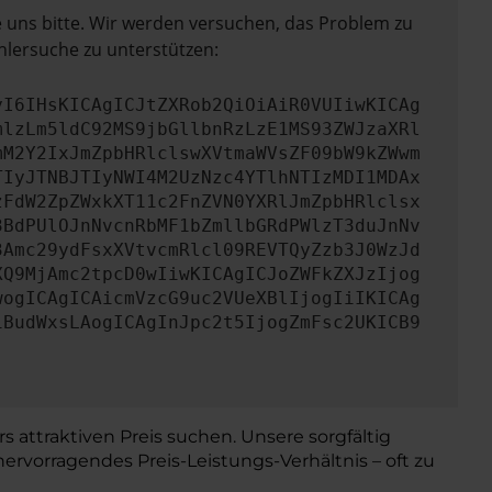
e uns bitte. Wir werden versuchen, das Problem zu
hlersuche zu unterstützen:
yI6IHsKICAgICJtZXRob2QiOiAiR0VUIiwKICAg
mlzLm5ldC92MS9jbGllbnRzLzE1MS93ZWJzaXRl
mM2Y2IxJmZpbHRlclswXVtmaWVsZF09bW9kZWwm
TIyJTNBJTIyNWI4M2UzNzc4YTlhNTIzMDI1MDAx
zFdW2ZpZWxkXT11c2FnZVN0YXRlJmZpbHRlclsx
3BdPUlOJnNvcnRbMF1bZmllbGRdPWlzT3duJnNv
3Amc29ydFsxXVtvcmRlcl09REVTQyZzb3J0WzJd
XQ9MjAmc2tpcD0wIiwKICAgICJoZWFkZXJzIjog
wogICAgICAicmVzcG9uc2VUeXBlIjogIiIKICAg
iBudWxsLAogICAgInJpc2t5IjogZmFsc2UKICB9
s attraktiven Preis suchen. Unsere sorgfältig
rvorragendes Preis-Leistungs-Verhältnis – oft zu