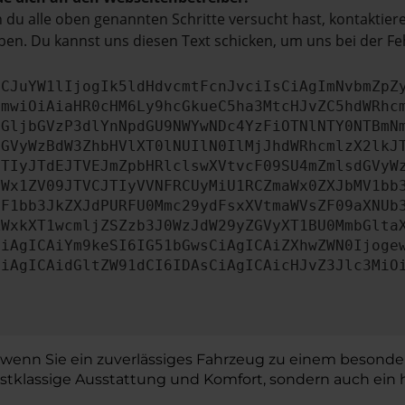
du alle oben genannten Schritte versucht hast, kontaktier
en. Du kannst uns diesen Text schicken, um uns bei der Fe
ICJuYW1lIjogIk5ldHdvcmtFcnJvciIsCiAgImNvbmZpZ
cmwiOiAiaHR0cHM6Ly9hcGkueC5ha3MtcHJvZC5hdWRhc
aGljbGVzP3dlYnNpdGU9NWYwNDc4YzFiOTNlNTY0NTBmN
dGVyWzBdW3ZhbHVlXT0lNUIlN0IlMjJhdWRhcmlzX2lkJ
JTIyJTdEJTVEJmZpbHRlclswXVtvcF09SU4mZmlsdGVyW
YWx1ZV09JTVCJTIyVVNFRCUyMiU1RCZmaWx0ZXJbMV1bb
MF1bb3JkZXJdPURFU0Mmc29ydFsxXVtmaWVsZF09aXNUb
ZWxkXT1wcmljZSZzb3J0WzJdW29yZGVyXT1BU0MmbGlta
CiAgICAiYm9keSI6IG51bGwsCiAgICAiZXhwZWN0Ijoge
CiAgICAidGltZW91dCI6IDAsCiAgICAicHJvZ3Jlc3MiO
, wenn Sie ein zuverlässiges Fahrzeug zu einem besonder
tklassige Ausstattung und Komfort, sondern auch ein he