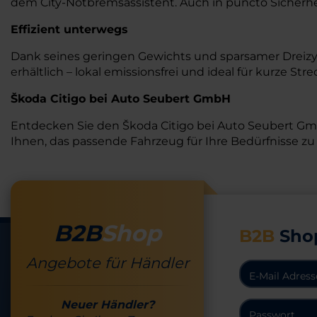
dem City-Notbremsassistent. Auch in puncto Sicherhe
Effizient unterwegs
Dank seines geringen Gewichts und sparsamer Dreizylind
erhältlich – lokal emissionsfrei und ideal für kurze S
Škoda Citigo bei Auto Seubert GmbH
Entdecken Sie den Škoda Citigo bei Auto Seubert Gmb
Ihnen, das passende Fahrzeug für Ihre Bedürfnisse zu
B2B
Shop
B2B
Sho
Angebote für Händler
Neuer Händler?