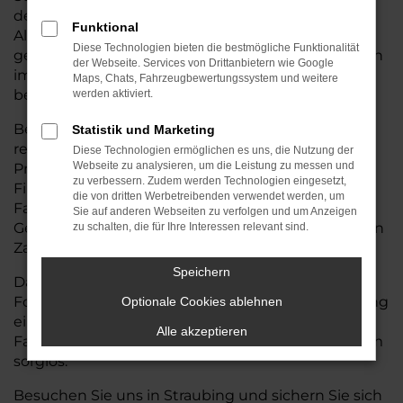
der Wahl des passenden Seat-Tarraco zu beraten.
Funktional
Alle Fahrzeuge mit Tageszulassung sind top
Diese Technologien bieten die bestmögliche Funktionalität
gepflegt, wenig bewegt und technisch wie optisch
der Webseite. Services von Drittanbietern wie Google
im Neuwagenzustand – und das zu spürbar
Maps, Chats, Fahrzeugbewertungssystem und weitere
besseren Konditionen.
werden aktiviert.
Bei Auto Seubert GmbH profitieren Sie von
Statistik und Marketing
regelmäßigen Sonderaktionen, exklusiven
Diese Technologien ermöglichen es uns, die Nutzung der
Webseite zu analysieren, um die Leistung zu messen und
Preisvorteilen und maßgeschneiderten
zu verbessern. Zudem werden Technologien eingesetzt,
Finanzierungs- oder Leasingangeboten, die den
die von dritten Werbetreibenden verwendet werden, um
Fahrzeugkauf noch einfacher machen. Ihren
Sie auf anderen Webseiten zu verfolgen und um Anzeigen
Gebrauchtwagen nehmen wir selbstverständlich in
zu schalten, die für Ihre Interessen relevant sind.
Zahlung – fair bewertet und direkt verrechnet.
Speichern
Darüber hinaus kümmern wir uns um alle
Formalitäten: von der Zulassung bis zur Vermittlung
Optionale Cookies ablehnen
einer passenden Versicherung. So wird Ihr
Alle akzeptieren
Fahrzeugwechsel bei Auto Seubert GmbH rundum
sorglos.
Besuchen Sie uns in Straubing und sichern Sie sich