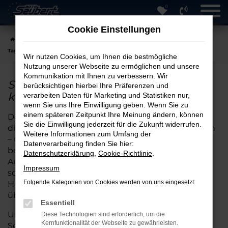
0
Zum
Hauptinhalt
Cookie Einstellungen
springen
Startseite
Hersteller
Seat
Seat Tarraco
Seat Tarraco
Tageszulassung online kaufen
Wir nutzen Cookies, um Ihnen die bestmögliche
Nutzung unserer Webseite zu ermöglichen und unsere
Kommunikation mit Ihnen zu verbessern. Wir
Seat Tarraco Tageszulassung online
berücksichtigen hierbei Ihre Präferenzen und
kaufen
verarbeiten Daten für Marketing und Statistiken nur,
wenn Sie uns Ihre Einwilligung geben. Wenn Sie zu
einem späteren Zeitpunkt Ihre Meinung ändern, können
Der Kauf eines Fahrzeugs mit Tageszulassung ist
Sie die Einwilligung jederzeit für die Zukunft widerrufen.
die clevere Alternative zum klassischen Neuwagen
Weitere Informationen zum Umfang der
– und bei Auto Seubert GmbH in Straubing
Datenverarbeitung finden Sie hier:
besonders attraktiv. Wir bieten Ihnen eine große
Datenschutzerklärung
,
Cookie-Richtlinie
.
Auswahl an Seat-Tarraco Tageszulassungen, die
Impressum
sofort verfügbar sind und mit voller
Folgende Kategorien von Cookies werden von uns eingesetzt:
Herstellergarantie sowie modernster Ausstattung
überzeugen.
Essentiell
Unsere langjährige Erfahrung und unser breites
Diese Technologien sind erforderlich, um die
Kernfunktionalität der Webseite zu gewährleisten.
Sortiment ermöglichen es uns, Sie kompetent bei