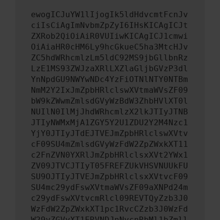
ewogICJuYW1lIjogIk5ldHdvcmtFcnJv
ciIsCiAgImNvbmZpZyI6IHsKICAgICJt
ZXRob2QiOiAiR0VUIiwKICAgICJ1cmwi
OiAiaHR0cHM6Ly9hcGkueC5ha3MtcHJv
ZC5hdWRhcmlzLm5ldC92MS9jbGllbnRz
LzE1MS93ZWJzaXRlLXZlaGljbGVzP3dl
YnNpdGU9NWYwNDc4YzFiOTNlNTY0NTBm
NmM2Y2IxJmZpbHRlclswXVtmaWVsZF09
bW9kZWwmZmlsdGVyWzBdW3ZhbHVlXT0l
NUIlN0IlMjJhdWRhcmlzX2lkJTIyJTNB
JTIyNWMxMjA1ZGY5Y2U1ZDU2Y2M4Nzc1
YjY0JTIyJTdEJTVEJmZpbHRlclswXVtv
cF09SU4mZmlsdGVyWzFdW2ZpZWxkXT11
c2FnZVN0YXRlJmZpbHRlclsxXVt2YWx1
ZV09JTVCJTIyT05FREFZUkVHSVNUUkFU
SU9OJTIyJTVEJmZpbHRlclsxXVtvcF09
SU4mc29ydFswXVtmaWVsZF09aXNPd24m
c29ydFswXVtvcmRlcl09REVTQyZzb3J0
WzFdW2ZpZWxkXT1pc1RvcCZzb3J0WzFd
W29yZGVyXT1ERVNDJnNvcnRbMl1bZmll