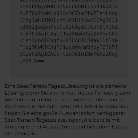
bGRdPXByaWNlJnNvcnRbMl1bb3JkZXJd
PUFTQyZsaW1pdD0yMCZza2lwPTAiLAog
ICAgImhlYWRlcnMiOiB7fSwKICAgICJi
b2R5IjogbnVsbCwKICAgICJleHBlY3Qi
OiB7CiAgICAgICJyZXNwb25zZVR5cGUi
OiAiIgogICAgfSwKICAgICJ0aW1lb3V0
IjogMCwKICAgICJwcm9ncmVzcyI6IG51
bGwsCiAgICAicmlza3kiOiBmYWxzZQog
IH0KfQ==
Eine Seat-Tarraco Tageszulassung ist die perfekte
Lösung, wenn Sie ein nahezu neues Fahrzeug zum
besonders günstigen Preis suchen – ohne lange
Wartezeiten. Bei Auto Seubert GmbH in Straubing
finden Sie eine große Auswahl sofort verfügbarer
Seat-Tarraco Tageszulassungen, die bereits mit
umfangreicher Ausstattung und beliebten Extras
überzeugen.