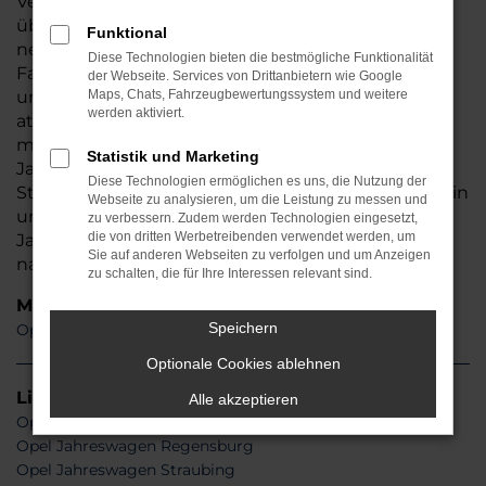
Verschleißerscheinungen. Dafür verfügt es meist
über alle Assistenzsysteme und Extras der
Funktional
neuesten Generation und bietet Ihnen maximale
Diese Technologien bieten die bestmögliche Funktionalität
Fahr-Sicherheit und Komfort. Besuchen Sie uns
der Webseite. Services von Drittanbietern wie Google
und wählen Sie Ihr Wunschauto aus unserem
Maps, Chats, Fahrzeugbewertungssystem und weitere
werden aktiviert.
attraktiven Angebot an unterschiedlich
motorisierten und lackierten [MARKE}
Statistik und Marketing
Jahreswagen. Ihr Fahrzeug steht an unserem
Diese Technologien ermöglichen es uns, die Nutzung der
Standort für Sie zur Abholung bereit. Steigen Sie ein
Webseite zu analysieren, um die Leistung zu messen und
und fahren Sie los. Oder Sie lassen sich Ihren Opel
zu verbessern. Zudem werden Technologien eingesetzt,
die von dritten Werbetreibenden verwendet werden, um
Jahreswagen von unserem Lieferservice bequem
Sie auf anderen Webseiten zu verfolgen und um Anzeigen
nach Hause liefern – ganz wie Sie möchten.
zu schalten, die für Ihre Interessen relevant sind.
Modelle
Speichern
Opel Corsa Jahreswagen
Optionale Cookies ablehnen
Lieferservice
Alle akzeptieren
Opel Jahreswagen München
Opel Jahreswagen Regensburg
Opel Jahreswagen Straubing