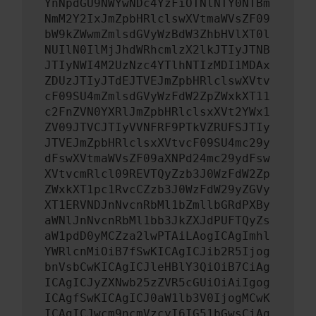
YnNpdGU9NWYwNDc4YzFiOTNlNTY0NTBm
NmM2Y2IxJmZpbHRlclswXVtmaWVsZF09
bW9kZWwmZmlsdGVyWzBdW3ZhbHVlXT0l
NUIlN0IlMjJhdWRhcmlzX2lkJTIyJTNB
JTIyNWI4M2UzNzc4YTlhNTIzMDI1MDAx
ZDUzJTIyJTdEJTVEJmZpbHRlclswXVtv
cF09SU4mZmlsdGVyWzFdW2ZpZWxkXT11
c2FnZVN0YXRlJmZpbHRlclsxXVt2YWx1
ZV09JTVCJTIyVVNFRF9PTkVZRUFSJTIy
JTVEJmZpbHRlclsxXVtvcF09SU4mc29y
dFswXVtmaWVsZF09aXNPd24mc29ydFsw
XVtvcmRlcl09REVTQyZzb3J0WzFdW2Zp
ZWxkXT1pc1RvcCZzb3J0WzFdW29yZGVy
XT1ERVNDJnNvcnRbMl1bZmllbGRdPXBy
aWNlJnNvcnRbMl1bb3JkZXJdPUFTQyZs
aW1pdD0yMCZza2lwPTAiLAogICAgImhl
YWRlcnMiOiB7fSwKICAgICJib2R5Ijog
bnVsbCwKICAgICJleHBlY3QiOiB7CiAg
ICAgICJyZXNwb25zZVR5cGUiOiAiIgog
ICAgfSwKICAgICJ0aW1lb3V0IjogMCwK
ICAgICJwcm9ncmVzcyI6IG51bGwsCiAg