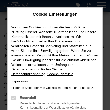
0
Zum
Hauptinhalt
Cookie Einstellungen
springen
Startseite
Hersteller
Opel
Opel Jahreswagen online kaufen
Wir nutzen Cookies, um Ihnen die bestmögliche
Nutzung unserer Webseite zu ermöglichen und unsere
Opel Jahreswagen online kaufen
Kommunikation mit Ihnen zu verbessern. Wir
berücksichtigen hierbei Ihre Präferenzen und
Opel Jahreswagen online
verarbeiten Daten für Marketing und Statistiken nur,
wenn Sie uns Ihre Einwilligung geben. Wenn Sie zu
kaufen – der perfekte
einem späteren Zeitpunkt Ihre Meinung ändern, können
Sie die Einwilligung jederzeit für die Zukunft widerrufen.
Kompromiss zwischen
Weitere Informationen zum Umfang der
Datenverarbeitung finden Sie hier:
gebraucht und neu
Datenschutzerklärung
,
Cookie-Richtlinie
.
Impressum
Wer sich dafür entscheidet, einen Opel
Folgende Kategorien von Cookies werden von uns eingesetzt:
Jahreswagen online zu kaufen, bekommt viel
Qualität zum Sparpreis. Ihr Auto ist bestens
Essentiell
eingefahren und hat nach maximal zwölf Monaten
Diese Technologien sind erforderlich, um die
im Straßenverkehr kaum größere
Kernfunktionalität der Webseite zu gewährleisten.