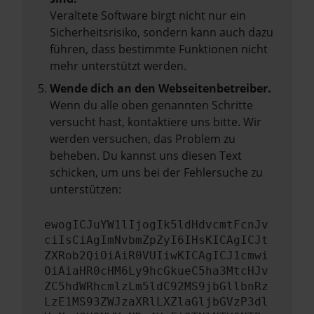
Veraltete Software birgt nicht nur ein
Sicherheitsrisiko, sondern kann auch dazu
führen, dass bestimmte Funktionen nicht
mehr unterstützt werden.
Wende dich an den Webseitenbetreiber.
Wenn du alle oben genannten Schritte
versucht hast, kontaktiere uns bitte. Wir
werden versuchen, das Problem zu
beheben. Du kannst uns diesen Text
schicken, um uns bei der Fehlersuche zu
unterstützen:
ewogICJuYW1lIjogIk5ldHdvcmtFcnJv
ciIsCiAgImNvbmZpZyI6IHsKICAgICJt
ZXRob2QiOiAiR0VUIiwKICAgICJ1cmwi
OiAiaHR0cHM6Ly9hcGkueC5ha3MtcHJv
ZC5hdWRhcmlzLm5ldC92MS9jbGllbnRz
LzE1MS93ZWJzaXRlLXZlaGljbGVzP3dl