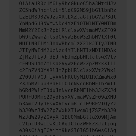
OiAiaHR0cHM6Ly9hcGkueC5ha3MtcHJv
ZC5hdWRhcmlzLm5ldC92MS9jbGllbnRz
LzE1MS93ZWJzaXRlLXZlaGljbGVzP3dl
YnNpdGU9NWYwNDc4YzFiOTNlNTY0NTBm
NmM2Y2IxJmZpbHRlclswXVtmaWVsZF09
bW9kZWwmZmlsdGVyWzBdW3ZhbHVlXT0l
NUIlN0IlMjJhdWRhcmlzX2lkJTIyJTNB
JTIyNWI4M2UzNzc4YTlhNTIzMDI1MDAx
ZjMzJTIyJTdEJTVEJmZpbHRlclswXVtv
cF09SU4mZmlsdGVyWzFdW2ZpZWxkXT11
c2FnZVN0YXRlJmZpbHRlclsxXVt2YWx1
ZV09JTVCJTIyVVNFRCUyMiU1RCZmaWx0
ZXJbMV1bb3BdPUlOJnNvcnRbMF1bZmll
bGRdPWlzT3duJnNvcnRbMF1bb3JkZXJd
PURFU0Mmc29ydFsxXVtmaWVsZF09aXNU
b3Amc29ydFsxXVtvcmRlcl09REVTQyZz
b3J0WzJdW2ZpZWxkXT1wcmljZSZzb3J0
WzJdW29yZGVyXT1BU0MmbGltaXQ9MjAm
c2tpcD0wIiwKICAgICJoZWFkZXJzIjog
e30sCiAgICAiYm9keSI6IG51bGwsCiAg