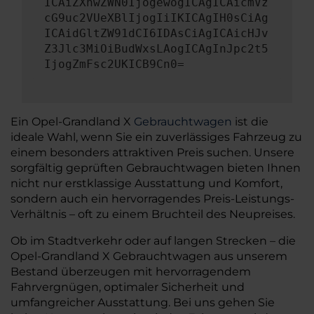
ICAiZXhwZWN0IjogewogICAgICAicmVz
cG9uc2VUeXBlIjogIiIKICAgIH0sCiAg
ICAidGltZW91dCI6IDAsCiAgICAicHJv
Z3Jlc3MiOiBudWxsLAogICAgInJpc2t5
IjogZmFsc2UKICB9Cn0=
Ein Opel-Grandland X
Gebrauchtwagen
ist die
ideale Wahl, wenn Sie ein zuverlässiges Fahrzeug zu
einem besonders attraktiven Preis suchen. Unsere
sorgfältig geprüften Gebrauchtwagen bieten Ihnen
nicht nur erstklassige Ausstattung und Komfort,
sondern auch ein hervorragendes Preis-Leistungs-
Verhältnis – oft zu einem Bruchteil des Neupreises.
Ob im Stadtverkehr oder auf langen Strecken – die
Opel-Grandland X Gebrauchtwagen aus unserem
Bestand überzeugen mit hervorragendem
Fahrvergnügen, optimaler Sicherheit und
umfangreicher Ausstattung. Bei uns gehen Sie