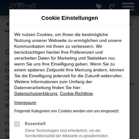
0
Zum
Hauptinhalt
Cookie Einstellungen
springen
Startseite
Hersteller
Opel
Opel Grandland X
Opel-Grandland X-
Gebrauchtwagen
Wir nutzen Cookies, um Ihnen die bestmögliche
Nutzung unserer Webseite zu ermöglichen und unsere
Kommunikation mit Ihnen zu verbessern. Wir
Opel-Grandland X-Gebrauchtwagen
berücksichtigen hierbei Ihre Präferenzen und
verarbeiten Daten für Marketing und Statistiken nur,
Der Kauf eines
Gebrauchtwagens
ist eine smarte
wenn Sie uns Ihre Einwilligung geben. Wenn Sie zu
einem späteren Zeitpunkt Ihre Meinung ändern, können
Entscheidung – besonders, wenn Sie Wert auf
Sie die Einwilligung jederzeit für die Zukunft widerrufen.
Qualität, Transparenz und ein starkes Preis-
Weitere Informationen zum Umfang der
Leistungs-Verhältnis legen. Bei Auto Seubert GmbH
Datenverarbeitung finden Sie hier:
in Straubing erwartet Sie eine große Auswahl an
Datenschutzerklärung
,
Cookie-Richtlinie
.
Opel-Grandland X Gebrauchtwagen, die sorgfältig
Impressum
geprüft und technisch einwandfrei sind.
Folgende Kategorien von Cookies werden von uns eingesetzt:
Dank unserer langjährigen Erfahrung im
Fahrzeughandel unterstützen wir Sie zuverlässig
Essentiell
bei der Auswahl des passenden Opel-Grandland X.
Diese Technologien sind erforderlich, um die
Kernfunktionalität der Webseite zu gewährleisten.
Jedes Fahrzeug in unserem