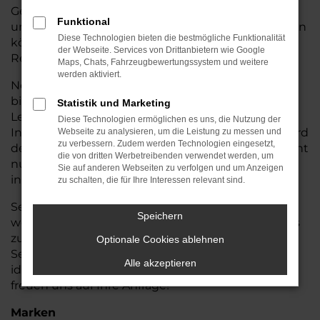
Gebrauchtwagenbestand durchläuft einen
Funktional
umfassenden Qualitätscheck, sodass Sie sicher sein
Diese Technologien bieten die bestmögliche Funktionalität
können, ein zuverlässiges Auto mit hoher
der Webseite. Services von Drittanbietern wie Google
Restlaufzeit zu erwerben.
Maps, Chats, Fahrzeugbewertungssystem und weitere
werden aktiviert.
Neben attraktiven Gebrauchtwagenangeboten
bieten wir Ihnen flexible Finanzierungs- und
Statistik und Marketing
Leasinglösungen sowie die unkomplizierte
Diese Technologien ermöglichen es uns, die Nutzung der
Inzahlungnahme Ihres aktuellen Fahrzeugs. So wird
Webseite zu analysieren, um die Leistung zu messen und
zu verbessern. Zudem werden Technologien eingesetzt,
der Fahrzeugwechsel bei Auto Seubert GmbH nicht
die von dritten Werbetreibenden verwendet werden, um
nur einfach, sondern auch wirtschaftlich
Sie auf anderen Webseiten zu verfolgen und um Anzeigen
interessant.
zu schalten, die für Ihre Interessen relevant sind.
Selbstverständlich kümmern wir uns auch um alle
Speichern
weiteren Schritte – von der Fahrzeugzulassung bis
zur passenden Versicherung. Besuchen Sie Auto
Optionale Cookies ablehnen
Seubert GmbH in Straubing und finden Sie Ihren
Alle akzeptieren
idealen Opel-Grandland X Gebrauchtwagen. Wir
freuen uns auf Ihre Anfrage!
Marken