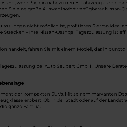
e Lösung, wenn Sie ein nahezu neues Fahrzeug zum beso
en Sie eine große Auswahl sofort verfügbarer Nissan-Qa
erzeugen.
zulassungen nicht möglich ist, profitieren Sie von ide
 Strecken – Ihre Nissan-Qashqai Tageszulassung ist effi
on handelt, fahren Sie mit einem Modell, das in puncto
 Tageszulassung bei Auto Seubert GmbH . Unsere Berater
Lebenslage
gment der kompakten SUVs. Mit seinem markanten Design,
zeugklasse erobert. Ob in der Stadt oder auf der Landst
 die ganze Familie.