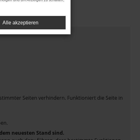
rfolgen und um Anzeigen zu schalten,
uen uns auf Sie!
Alle akzeptieren
mmter Seiten verhindern. Funktioniert die Seite in
en.
f dem neuesten Stand sind.