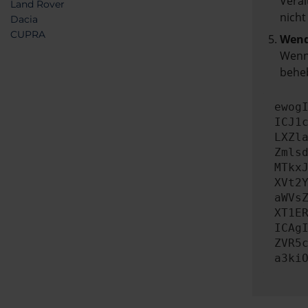
Veral
Land Rover
nicht
Dacia
CUPRA
Wend
Wenn 
beheb
ewog
ICJ1
LXZl
Zmls
MTkx
XVt2
aWVs
XT1E
ICAg
ZVR5
a3ki