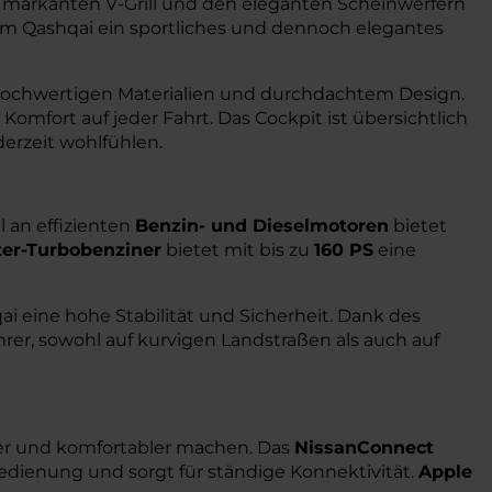
 markanten V-Grill und den eleganten Scheinwerfern
 dem Qashqai ein sportliches und dennoch elegantes
 hochwertigen Materialien und durchdachtem Design.
omfort auf jeder Fahrt. Das Cockpit ist übersichtlich
derzeit wohlfühlen.
 an effizienten
Benzin- und Dieselmotoren
bietet
iter-Turbobenziner
bietet mit bis zu
160 PS
eine
i eine hohe Stabilität und Sicherheit. Dank des
hrer, sowohl auf kurvigen Landstraßen als auch auf
erer und komfortabler machen. Das
NissanConnect
edienung und sorgt für ständige Konnektivität.
Apple