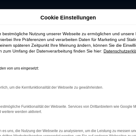
Cookie Einstellungen
ulassung online kaufen
ie bestmögliche Nutzung unserer Webseite zu ermöglichen und unsere
hierbei Ihre Präferenzen und verarbeiten Daten für Marketing und Stati
szulassung online ka
einem späteren Zeitpunkt Ihre Meinung ändern, können Sie die Einwillig
en zum Umfang der Datenverarbeitung finden Sie hier:
Datenschutzerkl
clevere Alternative zum klassischen Neuwagen – und be
i Tageszulassungen, die sofort verfügbar sind und mit 
en von uns eingesetzt:
iment ermöglichen es uns, Sie kompetent bei der Wahl d
rlich, um die Kernfunktionalität der Webseite zu gewährleisten.
nig bewegt und technisch wie optisch im Neuwagenzust
igen Sonderaktionen, exklusiven Preisvorteilen und ma
estmögliche Funktionalität der Webseite. Services von Drittanbietern wie Google 
her machen. Ihren Gebrauchtwagen nehmen wir selbstver
eitere werden aktiviert.
: von der Zulassung bis zur Vermittlung einer passende
 es uns, die Nutzung der Webseite zu analysieren, um die Leistung zu messen u