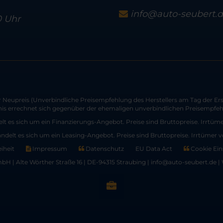
info@auto-seubert.
0 Uhr
Neupreis (Unverbindliche Preisempfehlung des Herstellers am Tag der Ers
nis errechnet sich gegenüber der ehemaligen unverbindlichen Preisempfehl
lt es sich um ein Finanzierungs-Angebot. Preise sind Bruttopreise. Irrtüm
andelt es sich um ein Leasing-Angebot. Preise sind Bruttopreise. Irrtümer 
eiheit
Impressum
Datenschutz
EU Data Act
Cookie Ein
H | Alte Wörther Straße 16 | DE-94315 Straubing | info@auto-seubert.de |