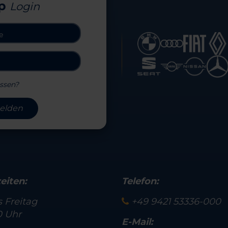
p
Login
ssen?
elden
eiten:
Telefon:
 Freitag
+49 9421 53336-000
0 Uhr
E-Mail: