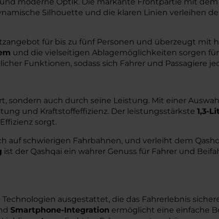
 und moderne Optik. Die markante Frontpartie mit dem
rodynamische Silhouette und die klaren Linien verleihen
atzangebot für bis zu fünf Personen und überzeugt mit
tem
und die vielseitigen Ablagemöglichkeiten sorgen für K
icher Funktionen, sodass sich Fahrer und Passagiere je
, sondern auch durch seine Leistung. Mit einer Auswahl
ung und Kraftstoffeffizienz. Der leistungsstärkste
1,3-L
Effizienz sorgt.
uch auf schwierigen Fahrbahnen, und verleiht dem Qashqa
g
ist der Qashqai ein wahrer Genuss für Fahrer und Beifa
n Technologien ausgestattet, die das Fahrerlebnis sich
nd
Smartphone-Integration
ermöglicht eine einfache B