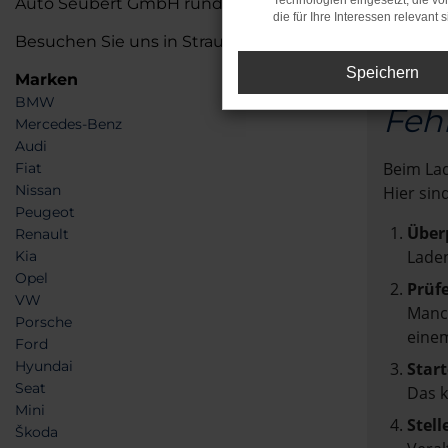
Technologien eingesetzt, die v
Auto Seubert GmbH rundum sorglos.
die für Ihre Interessen relevant s
Besuchen Sie uns in Straubing und sichern Sie sich Ih
Speichern
Marken
BMW
Feh
Mercedes-Benz
Audi
Beim Lad
Fiat
Nissan
Hier sin
Peugeot
Über
Renault
Laden
Kia
Opel
Prüf
VW
Manch
Porsche
einem
Ford
Hyundai
Start
Seat
Das 
Mini
Stell
Škoda