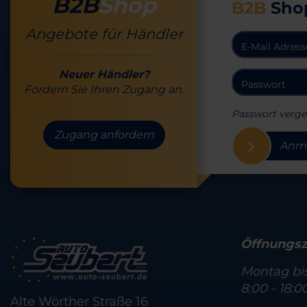
B2B
Shop
B2B
Sho
Angebote für Händler
Neuer Händler?
Fordern Sie Ihren Zugang an.
Passwort verge
Zugang anfordern
Anm
Öffnungsz
Montag bis
8:00 - 18:0
Alte Wörther Straße 16