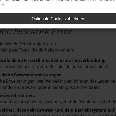
on dritten Werbetreibenden verwendet werden, um Sie auf anderen Webseiten zu ve
ind.
re Nissan-Qashqai Tageszulassung zum Top-Preis. Wir fre
Optionale Cookies ablehnen
ler: Network Error
en ist ein Fehler aufgetreten.
d ein paar Tipps, die dir helfen können:
prüfe deine Firewall und deine Internetverbindung.
 andere Webseiten, zum Beispiel deine Suchmaschine?
e deine Browsererweiterungen.
e Erweiterungen, wie Werbeblocker, können das Laden besti
 anderen Browser oder in einem privaten Fenster?
e dein Gerät neu.
kann manchmal helfen, vorübergehende Probleme zu beheb
e sicher, dass dein Browser und dein Betriebssystem au