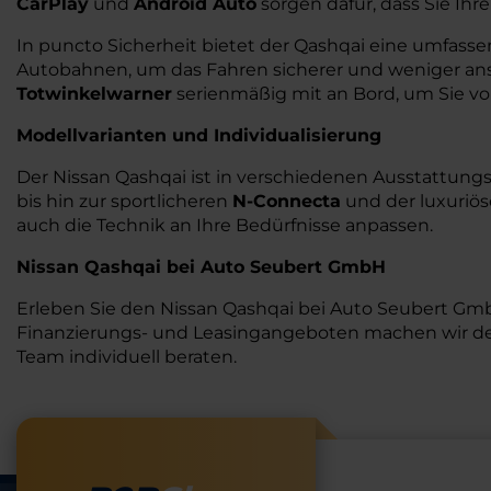
CarPlay
und
Android Auto
sorgen dafür, dass Sie Ihr
In puncto Sicherheit bietet der Qashqai eine umfass
Autobahnen, um das Fahren sicherer und weniger a
Totwinkelwarner
serienmäßig mit an Bord, um Sie vo
Modellvarianten und Individualisierung
Der Nissan Qashqai ist in verschiedenen Ausstattung
bis hin zur sportlicheren
N-Connecta
und der luxuriö
auch die Technik an Ihre Bedürfnisse anpassen.
Nissan Qashqai bei Auto Seubert GmbH
Erleben Sie den Nissan Qashqai bei Auto Seubert Gmb
Finanzierungs- und Leasingangeboten machen wir den
Team individuell beraten.