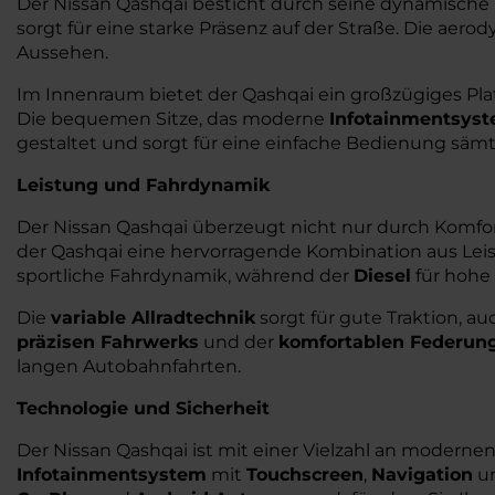
Der Nissan Qashqai besticht durch seine dynamische
sorgt für eine starke Präsenz auf der Straße. Die ae
Aussehen.
Im Innenraum bietet der Qashqai ein großzügiges Pl
Die bequemen Sitze, das moderne
Infotainmentsys
gestaltet und sorgt für eine einfache Bedienung sämtl
Leistung und Fahrdynamik
Der Nissan Qashqai überzeugt nicht nur durch Komfort
der Qashqai eine hervorragende Kombination aus Leist
sportliche Fahrdynamik, während der
Diesel
für hohe 
Die
variable Allradtechnik
sorgt für gute Traktion, a
präzisen Fahrwerks
und der
komfortablen Federun
langen Autobahnfahrten.
Technologie und Sicherheit
Der Nissan Qashqai ist mit einer Vielzahl an moderne
Infotainmentsystem
mit
Touchscreen
,
Navigation
u