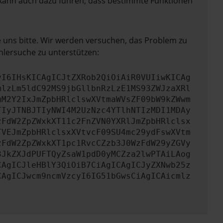
rn kann auch dazu führen, dass bestimmte Funktionen
e uns bitte. Wir werden versuchen, das Problem zu
hlersuche zu unterstützen:
yI6IHsKICAgICJtZXRob2QiOiAiR0VUIiwKICAg
mlzLm5ldC92MS9jbGllbnRzLzE1MS93ZWJzaXRl
mM2Y2IxJmZpbHRlclswXVtmaWVsZF09bW9kZWwm
TIyJTNBJTIyNWI4M2UzNzc4YTlhNTIzMDI1MDAy
zFdW2ZpZWxkXT11c2FnZVN0YXRlJmZpbHRlclsx
TVEJmZpbHRlclsxXVtvcF09SU4mc29ydFswXVtm
zFdW2ZpZWxkXT1pc1RvcCZzb3J0WzFdW29yZGVy
3JkZXJdPUFTQyZsaW1pdD0yMCZza2lwPTAiLAog
CAgICJleHBlY3QiOiB7CiAgICAgICJyZXNwb25z
CAgICJwcm9ncmVzcyI6IG51bGwsCiAgICAicmlz