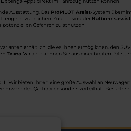
e Lieblings-Apps direkt im Fahrzeug nutzen können.
ende Ausstattung. Das
ProPILOT Assist
-System übernim
nstrengend zu machen. Zudem sind der
Notbremsassist
r potenziellen Gefahren zu schützen.
svarianten erhältlich, die es Ihnen ermöglichen, den S
sen
Tekna
-Variante können Sie aus einer breiten Palett
H . Wir bieten Ihnen eine große Auswahl an Neuwagen u
 Erwerb des Qashqai besonders vorteilhaft. Besuchen S