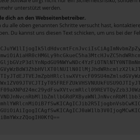
tete Software birgt nicht nur ein Sicherheitsrisiko, sonde
 mehr unterstützt werden.
e dich an den Webseitenbetreiber.
du alle oben genannten Schritte versucht hast, kontaktier
en. Du kannst uns diesen Text schicken, um uns bei der Fe
ICJuYW1lIjogIk5ldHdvcmtFcnJvciIsCiAgImNvbmZpZ
cmwiOiAiaHR0cHM6Ly9hcGkueC5ha3MtcHJvZC5hdWRhc
aGljbGVzP3dlYnNpdGU9NWYwNDc4YzFiOTNlNTY0NTBmN
dGVyWzBdW3ZhbHVlXT0lNUIlN0IlMjJhdWRhcmlzX2lkJ
JTIyJTdEJTVEJmZpbHRlclswXVtvcF09SU4mZmlsdGVyW
YWx1ZV09JTVCJTIyT05FREFZUkVHSVNUUkFUSU9OJTIyJ
ZF09aXNPd24mc29ydFswXVtvcmRlcl09REVTQyZzb3J0W
RVNDJnNvcnRbMl1bZmllbGRdPXByaWNlJnNvcnRbMl1bb
ImhlYWRlcnMiOiB7fSwKICAgICJib2R5IjogbnVsbCwKI
cGUiOiAiIgogICAgfSwKICAgICJ0aW1lb3V0IjogMCwKI
OiBmYWxzZQogIH0KfQ==