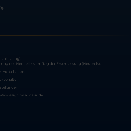
de
tzulassung).
ung des Herstellers am Tag der Erstzulassung (Neupreis).
er vorbehalten.
vorbehalten.
stellungen
Webdesign by audaris.de