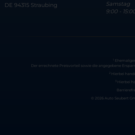
Samstag
DE 94315 Straubing
9:00 - 15:0
Ehemaliger 
1
Der errechnete Preisvorteil sowie die angegebene Erspar
2
Hierbei hande
3
Hierbei h
Barrierefr
© 2026 Auto Seubert Gmb