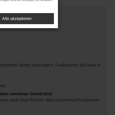
rfolgen und um Anzeigen zu schalten,
Alle akzeptieren
mmter Seiten verhindern. Funktioniert die Seite in
en.
f dem neuesten Stand sind.
rn kann auch dazu führen, dass bestimmte Funktionen