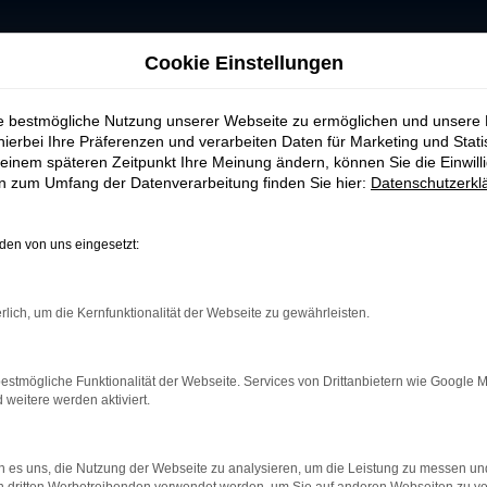
Cookie Einstellungen
en
ie bestmögliche Nutzung unserer Webseite zu ermöglichen und unsere
hierbei Ihre Präferenzen und verarbeiten Daten für Marketing und Stati
uchtwagen
einem späteren Zeitpunkt Ihre Meinung ändern, können Sie die Einwillig
en zum Umfang der Datenverarbeitung finden Sie hier:
Datenschutzerkl
cheidung – besonders, wenn Sie Wert auf Qualität, Trans
Sie eine große Auswahl an Mini-Cooper Gebrauchtwagen, 
en von uns eingesetzt:
el unterstützen wir Sie zuverlässig bei der Auswahl d
rlich, um die Kernfunktionalität der Webseite zu gewährleisten.
Qualitätscheck, sodass Sie sicher sein können, ein zuv
ir Ihnen flexible Finanzierungs- und Leasinglösungen
estmögliche Funktionalität der Webseite. Services von Drittanbietern wie Google 
 Auto Seubert GmbH nicht nur einfach, sondern auch wir
eitere werden aktiviert.
teren Schritte – von der Fahrzeugzulassung bis zur pa
-Cooper Gebrauchtwagen. Wir freuen uns auf Ihre Anfrag
 es uns, die Nutzung der Webseite zu analysieren, um die Leistung zu messen u