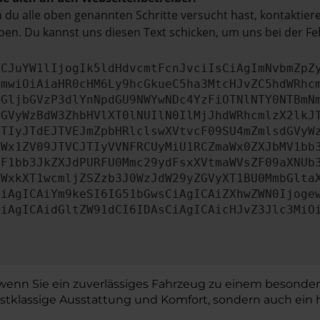
du alle oben genannten Schritte versucht hast, kontaktier
en. Du kannst uns diesen Text schicken, um uns bei der Fe
ICJuYW1lIjogIk5ldHdvcmtFcnJvciIsCiAgImNvbmZpZ
cmwiOiAiaHR0cHM6Ly9hcGkueC5ha3MtcHJvZC5hdWRhc
aGljbGVzP3dlYnNpdGU9NWYwNDc4YzFiOTNlNTY0NTBmN
dGVyWzBdW3ZhbHVlXT0lNUIlN0IlMjJhdWRhcmlzX2lkJ
JTIyJTdEJTVEJmZpbHRlclswXVtvcF09SU4mZmlsdGVyW
YWx1ZV09JTVCJTIyVVNFRCUyMiU1RCZmaWx0ZXJbMV1bb
MF1bb3JkZXJdPURFU0Mmc29ydFsxXVtmaWVsZF09aXNUb
ZWxkXT1wcmljZSZzb3J0WzJdW29yZGVyXT1BU0MmbGlta
CiAgICAiYm9keSI6IG51bGwsCiAgICAiZXhwZWN0Ijoge
CiAgICAidGltZW91dCI6IDAsCiAgICAicHJvZ3Jlc3MiO
, wenn Sie ein zuverlässiges Fahrzeug zu einem besonders
tklassige Ausstattung und Komfort, sondern auch ein he