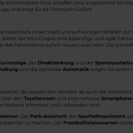
ie komfortablen Sitze schaffen eine angenehme Atmosp
ugs und sorgt für ein Premium-Gefühl.
 die besonders in der Stadt und auf kurvigen Straßen z
tet, bietet der Mini Cooper eine lebendige und agile Fah
er das Fahrerlebnis auf ein neues Level hebt. Die schne
Kurvenlage
, der
Direktlenkung
und der
Sportausstatt
haltung
und die optionale
Automatik
sorgen für einen 
tattet, die sowohl den Komfort als auch die Sicherheit
g über den
Touchscreen
und eine nahtlose
Smartphone-
er bestens informiert und verbunden sind.
ystemen
. Der
Park-Assistent
, der
Spurhalteassistent
un
entspannter zu machen. Der
Frontkollisionswarner
sowie