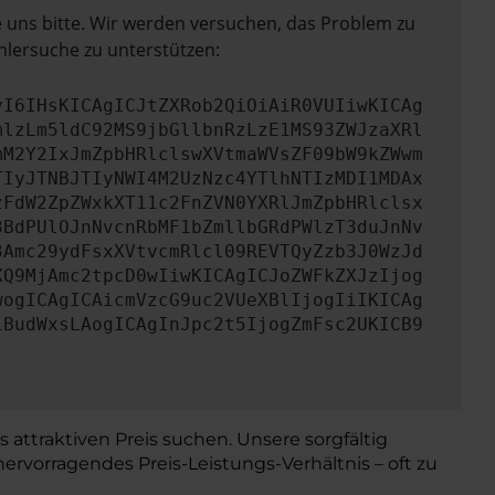
e uns bitte. Wir werden versuchen, das Problem zu
hlersuche zu unterstützen:
yI6IHsKICAgICJtZXRob2QiOiAiR0VUIiwKICAg
mlzLm5ldC92MS9jbGllbnRzLzE1MS93ZWJzaXRl
mM2Y2IxJmZpbHRlclswXVtmaWVsZF09bW9kZWwm
TIyJTNBJTIyNWI4M2UzNzc4YTlhNTIzMDI1MDAx
zFdW2ZpZWxkXT11c2FnZVN0YXRlJmZpbHRlclsx
3BdPUlOJnNvcnRbMF1bZmllbGRdPWlzT3duJnNv
3Amc29ydFsxXVtvcmRlcl09REVTQyZzb3J0WzJd
XQ9MjAmc2tpcD0wIiwKICAgICJoZWFkZXJzIjog
wogICAgICAicmVzcG9uc2VUeXBlIjogIiIKICAg
iBudWxsLAogICAgInJpc2t5IjogZmFsc2UKICB9
 attraktiven Preis suchen. Unsere sorgfältig
rvorragendes Preis-Leistungs-Verhältnis – oft zu