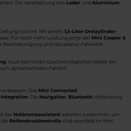
häre. Die Verarbeitung von
Leder
und
Aluminium
ur Geltung kommt. Mit einem
1,5-Liter-Dreizylinder-
rweise. Für noch mehr Leistung sorgt der
Mini Cooper S
lle Beschleunigung und das präzise Fahrwerk
ung
. Auch bei hohen Geschwindigkeiten bleibt der
noch dynamischeren Fahrstil.
 verbessern. Das
Mini Connected
Integration
. Die
Navigation
,
Bluetooth
-Verbindung
d der
Notbremsassistent
arbeiten zusammen, um
 die
Reifendruckkontrolle
sind ebenfalls im Mini