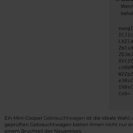
Wenn 
beheb
ewog
ICJ1
LXZl
Zmls
ZDJm
XVt2
cnRb
W2Zp
e30s
IH0s
Cn0=
Ein Mini-Cooper
Gebrauchtwagen
ist die ideale Wahl
geprüften Gebrauchtwagen bieten Ihnen nicht nur ers
einem Bruchteil des Neupreises.