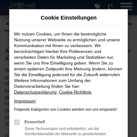
0
Zum
Hauptinhalt
Cookie Einstellungen
springen
Startseite
Hersteller
Mercedes-Benz
Mercedes-Benz C 200 günstig
online kaufen
Wir nutzen Cookies, um Ihnen die bestmögliche
Nutzung unserer Webseite zu ermöglichen und unsere
Kommunikation mit Ihnen zu verbessern. Wir
Mercedes-Benz C 200 günstig online
berücksichtigen hierbei Ihre Präferenzen und
kaufen
verarbeiten Daten für Marketing und Statistiken nur,
wenn Sie uns Ihre Einwilligung geben. Wenn Sie zu
einem späteren Zeitpunkt Ihre Meinung ändern, können
Bei Auto Seubert GmbH in Straubing sind Sie
Sie die Einwilligung jederzeit für die Zukunft widerrufen.
genau richtig, wenn Sie auf der Suche nach einem
Weitere Informationen zum Umfang der
Mercedes-Benz-C 200 sind.
Seit über 40 Jahren
Datenverarbeitung finden Sie hier:
bieten wir unseren Kundinnen und Kunden eine
Datenschutzerklärung
,
Cookie-Richtlinie
.
große Auswahl an
Fahrzeugen verschiedener
Impressum
Marken und Modelle
.
Ob Neuwagen, gepflegter
Folgende Kategorien von Cookies werden von uns eingesetzt:
Gebrauchtwagen oder attraktive Tageszulassung –
bei uns finden Sie das passende Mercedes-Benz-C
Essentiell
200 für Ihre Bedürfnisse.
Diese Technologien sind erforderlich, um die
Kernfunktionalität der Webseite zu gewährleisten.
Unser umfangreicher Lagerbestand umfasst stets