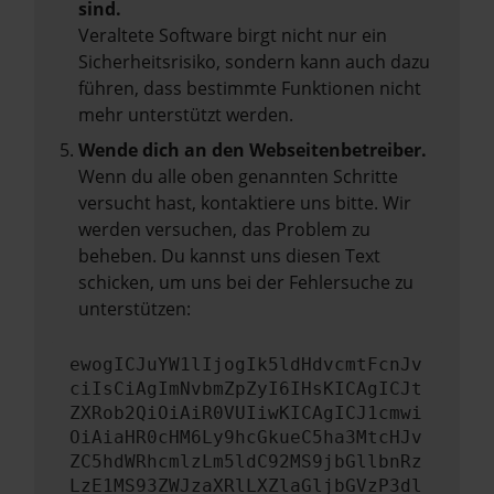
sind.
Veraltete Software birgt nicht nur ein
Sicherheitsrisiko, sondern kann auch dazu
führen, dass bestimmte Funktionen nicht
mehr unterstützt werden.
Wende dich an den Webseitenbetreiber.
Wenn du alle oben genannten Schritte
versucht hast, kontaktiere uns bitte. Wir
werden versuchen, das Problem zu
beheben. Du kannst uns diesen Text
schicken, um uns bei der Fehlersuche zu
unterstützen:
ewogICJuYW1lIjogIk5ldHdvcmtFcnJv
ciIsCiAgImNvbmZpZyI6IHsKICAgICJt
ZXRob2QiOiAiR0VUIiwKICAgICJ1cmwi
OiAiaHR0cHM6Ly9hcGkueC5ha3MtcHJv
ZC5hdWRhcmlzLm5ldC92MS9jbGllbnRz
LzE1MS93ZWJzaXRlLXZlaGljbGVzP3dl