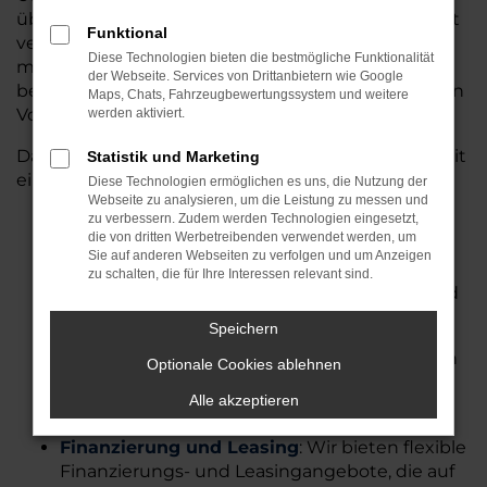
über 20.000 Fahrzeuge, sodass viele Modelle sofort
Funktional
verfügbar sind und ohne lange Wartezeiten
Diese Technologien bieten die bestmögliche Funktionalität
mitgenommen werden können.
Alternativ
der Webseite. Services von Drittanbietern wie Google
bestellen wir Ihr Wunschfahrzeug exakt nach Ihren
Maps, Chats, Fahrzeugbewertungssystem und weitere
Vorstellungen.
werden aktiviert.
Darüber hinaus überzeugt Auto Seubert GmbH mit
Statistik und Marketing
einem umfassenden Serviceangebot:
Diese Technologien ermöglichen es uns, die Nutzung der
Webseite zu analysieren, um die Leistung zu messen und
Werkstattleistungen
zu verbessern. Zudem werden Technologien eingesetzt,
:
Unser geschultes
die von dritten Werbetreibenden verwendet werden, um
Werkstatt-Team bietet qualifizierten Service
Sie auf anderen Webseiten zu verfolgen und um Anzeigen
für alle gängigen Marken und Modelle,
zu schalten, die für Ihre Interessen relevant sind.
einschließlich Inspektionen, Reparaturen und
Unfallinstandsetzungen.
​
Speichern
Haupt- und Abgasuntersuchung
:
Wir führen
Optionale Cookies ablehnen
Haupt- und Abgasuntersuchungen nach §29
Alle akzeptieren
StVZO durch.
​
Finanzierung und Leasing
:
Wir bieten flexible
Finanzierungs- und Leasingangebote, die auf