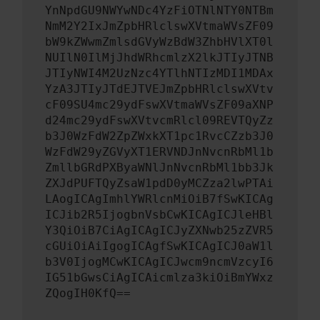
YnNpdGU9NWYwNDc4YzFiOTNlNTY0NTBm
NmM2Y2IxJmZpbHRlclswXVtmaWVsZF09
bW9kZWwmZmlsdGVyWzBdW3ZhbHVlXT0l
NUIlN0IlMjJhdWRhcmlzX2lkJTIyJTNB
JTIyNWI4M2UzNzc4YTlhNTIzMDI1MDAx
YzA3JTIyJTdEJTVEJmZpbHRlclswXVtv
cF09SU4mc29ydFswXVtmaWVsZF09aXNP
d24mc29ydFswXVtvcmRlcl09REVTQyZz
b3J0WzFdW2ZpZWxkXT1pc1RvcCZzb3J0
WzFdW29yZGVyXT1ERVNDJnNvcnRbMl1b
ZmllbGRdPXByaWNlJnNvcnRbMl1bb3Jk
ZXJdPUFTQyZsaW1pdD0yMCZza2lwPTAi
LAogICAgImhlYWRlcnMiOiB7fSwKICAg
ICJib2R5IjogbnVsbCwKICAgICJleHBl
Y3QiOiB7CiAgICAgICJyZXNwb25zZVR5
cGUiOiAiIgogICAgfSwKICAgICJ0aW1l
b3V0IjogMCwKICAgICJwcm9ncmVzcyI6
IG51bGwsCiAgICAicmlza3kiOiBmYWxz
ZQogIH0KfQ==