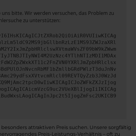
e uns bitte. Wir werden versuchen, das Problem zu
hlersuche zu unterstützen:
yI6IHsKICAgICJtZXRob2QiOiAiR0VUIiwKICAg
mlzLm5ldC92MS9jbGllbnRzLzE1MS93ZWJzaXRl
mM2Y2IxJmZpbHRlclswXVtmaWVsZF09bW9kZWwm
TIyJTNBJTIyNWI4M2UzNzc4YTlhNTIzMDI1MDAx
zFdW2ZpZWxkXT11c2FnZVN0YXRlJmZpbHRlclsx
3BdPUlOJnNvcnRbMF1bZmllbGRdPWlzT3duJnNv
3Amc29ydFsxXVtvcmRlcl09REVTQyZzb3J0WzJd
XQ9MjAmc2tpcD0wIiwKICAgICJoZWFkZXJzIjog
wogICAgICAicmVzcG9uc2VUeXBlIjogIiIKICAg
iBudWxsLAogICAgInJpc2t5IjogZmFsc2UKICB9
 besonders attraktiven Preis suchen. Unsere sorgfältig
rvorragendes Preis-Leistungs-Verhältnis – oft zu