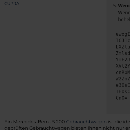
CUPRA
Wend
Wenn 
beheb
ewog
ICJ1
LXZl
Zmls
YmE2
XVt2
cnRb
W2Zp
e30s
IH0s
Cn0=
Ein Mercedes-Benz-B 200
Gebrauchtwagen
ist die i
geprüften Gebrauchtwagen bieten Ihnen nicht nur ers