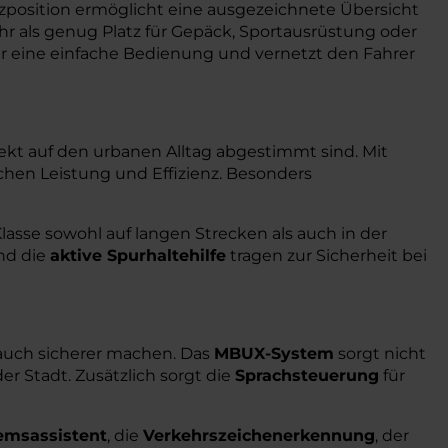
tzposition ermöglicht eine ausgezeichnete Übersicht
r als genug Platz für Gepäck, Sportausrüstung oder
 eine einfache Bedienung und vernetzt den Fahrer
fekt auf den urbanen Alltag abgestimmt sind. Mit
chen Leistung und Effizienz. Besonders
sse sowohl auf langen Strecken als auch in der
d die
aktive Spurhaltehilfe
tragen zur Sicherheit bei
s auch sicherer machen. Das
MBUX-System
sorgt nicht
er Stadt. Zusätzlich sorgt die
Sprachsteuerung
für
emsassistent
, die
Verkehrszeichenerkennung
, der