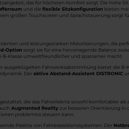
tzangebot, das für höchsten Komfort sorgt. Die hohe Si
offerraum
und die
flexible Sitzkonfiguration
bieten meh
nem großen Touchscreen und Sprachsteuerung sorgt für
izienten und leistungsstarken Motorisierungen, die per
id-Option
sorgt sie für eine hervorragende Balance zwis
die B-Klasse umweltfreundlicher und sparsamer macht.
r ausgeklügelten Fahrwerksabstimmung bietet die B-Kla
hrdynamik. Der
aktive Abstand-Assistent DISTRONIC
un
usgestattet, die das Fahrerlebnis sowohl komfortabler al
 auch
Augmented Reality
zur besseren Orientierung in d
tionen problemlos steuern kann.
assende Palette von Fahrerassistenzsystemen. Der
Notbr