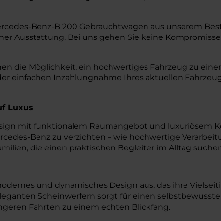
e Mercedes-Benz-B 200 Gebrauchtwagen aus unserem Be
er Ausstattung. Bei uns gehen Sie keine Kompromisse 
 die Möglichkeit, ein hochwertiges Fahrzeug zu einem 
 der einfachen Inzahlungnahme Ihres aktuellen Fahrzeu
auf Luxus
esign mit funktionalem Raumangebot und luxuriösem K
ercedes-Benz zu verzichten – wie hochwertige Verarbeit
amilien, die einen praktischen Begleiter im Alltag such
odernes und dynamisches Design aus, das ihre Vielseitig
leganten Scheinwerfern sorgt für einen selbstbewussten
ängeren Fahrten zu einem echten Blickfang.