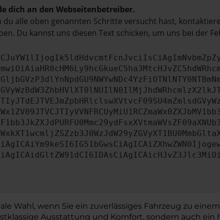
e dich an den Webseitenbetreiber.
du alle oben genannten Schritte versucht hast, kontaktier
en. Du kannst uns diesen Text schicken, um uns bei der Fe
ICJuYW1lIjogIk5ldHdvcmtFcnJvciIsCiAgImNvbmZpZ
cmwiOiAiaHR0cHM6Ly9hcGkueC5ha3MtcHJvZC5hdWRhc
aGljbGVzP3dlYnNpdGU9NWYwNDc4YzFiOTNlNTY0NTBmN
dGVyWzBdW3ZhbHVlXT0lNUIlN0IlMjJhdWRhcmlzX2lkJ
JTIyJTdEJTVEJmZpbHRlclswXVtvcF09SU4mZmlsdGVyW
YWx1ZV09JTVCJTIyVVNFRCUyMiU1RCZmaWx0ZXJbMV1bb
MF1bb3JkZXJdPURFU0Mmc29ydFsxXVtmaWVsZF09aXNUb
ZWxkXT1wcmljZSZzb3J0WzJdW29yZGVyXT1BU0MmbGlta
CiAgICAiYm9keSI6IG51bGwsCiAgICAiZXhwZWN0Ijoge
CiAgICAidGltZW91dCI6IDAsCiAgICAicHJvZ3Jlc3MiO
deale Wahl, wenn Sie ein zuverlässiges Fahrzeug zu einem
tklassige Ausstattung und Komfort, sondern auch ein he