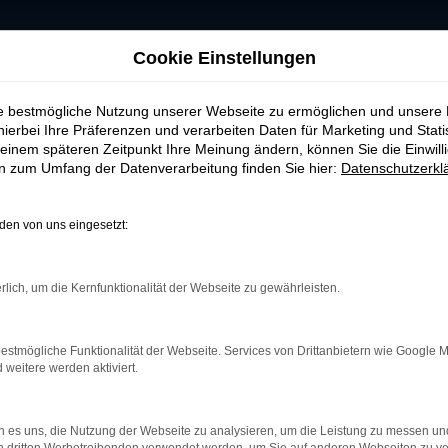
Cookie Einstellungen
es-Benz-B 200-Gebrauchtwagen
ie bestmögliche Nutzung unserer Webseite zu ermöglichen und unsere
hierbei Ihre Präferenzen und verarbeiten Daten für Marketing und Stati
00-Gebrauchtwagen
einem späteren Zeitpunkt Ihre Meinung ändern, können Sie die Einwillig
en zum Umfang der Datenverarbeitung finden Sie hier:
Datenschutzerkl
cheidung – besonders, wenn Sie Wert auf Qualität, Trans
Sie eine große Auswahl an Mercedes-Benz-B 200 Gebrauc
en von uns eingesetzt:
el unterstützen wir Sie zuverlässig bei der Auswahl d
rlich, um die Kernfunktionalität der Webseite zu gewährleisten.
ssenden Qualitätscheck, sodass Sie sicher sein können
estmögliche Funktionalität der Webseite. Services von Drittanbietern wie Google 
ir Ihnen flexible Finanzierungs- und Leasinglösungen
eitere werden aktiviert.
 Auto Seubert GmbH nicht nur einfach, sondern auch wir
teren Schritte – von der Fahrzeugzulassung bis zur pa
 es uns, die Nutzung der Webseite zu analysieren, um die Leistung zu messen u