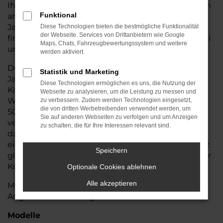
Ihnen eine breite Palette von Land Rover Modellen
Funktional
anbieten zu können. Vom Gebraucht- oder
Jahreswagen bis hin zum fabrikneuen Fahrzeug
Diese Technologien bieten die bestmögliche Funktionalität
der Webseite. Services von Drittanbietern wie Google
finden Sie Ihr Wunschfahrzeug von Land Rover bei
Maps, Chats, Fahrzeugbewertungssystem und weitere
uns.
werden aktiviert.
Der Name unseres Autohauses steht seit über 40
Statistik und Marketing
Jahren für erstklassige Beratung und höchste
Diese Technologien ermöglichen es uns, die Nutzung der
Kompetenz in Sachen Mobilität. Am Standort Alte
Webseite zu analysieren, um die Leistung zu messen und
Wörther Straße in Straubing sind dauerhaft über
zu verbessern. Zudem werden Technologien eingesetzt,
die von dritten Werbetreibenden verwendet werden, um
500 Fahrzeuge verschiedenster Marken sofort
Sie auf anderen Webseiten zu verfolgen und um Anzeigen
verfügbar. Zusätzlich ermöglicht unser Zugriff auf
zu schalten, die für Ihre Interessen relevant sind.
das Zentrallager mit mehr als 20.000 Fahrzeugen
eine schnelle und unkomplizierte Lieferung – ganz
Speichern
gleich, ob ein kompakter Cityflitzer, ein geräumiger
Kombi oder ein sportliches Modell gesucht wird.
Optionale Cookies ablehnen
Alle akzeptieren
Machen Sie sich ein Bild von unserem vielfältigen
Angebot an Fahrzeugen der Marke Land Rover
Modelle