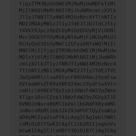
YjgzZTM3NzhhOWE1MjMwMjUwMDFkYzMl
MjIlN0QlMkMlN0IlMjJhdWRhcmlzX2lk
JTIyJTNBJTIyNWI4M2UzNzc4YTlhNTIz
MDI1MDAyMWIzJTIyJTdEJTJDJTdCJTIy
YXVkYXJpc19pZCUyMiUzQSUyMjViODNl
Mzc3OGE5YTUyMzAyNTAwMjFiNCUyMiU3
RCUyQyU3QiUyMmF1ZGFyaXNfaWQlMjIl
M0ElMjI1YjgzZTM3NzhhOWE1MjMwMjUw
MDIxYjUlMjIlN0QlMkMlN0IlMjJhdWRh
cmlzX2lkJTIyJTNBJTIyNWI4M2UzNzc4
YTlhNTIzMDI1MDAyMWI2JTIyJTdEJTVE
JmZpbHRlclswXVtvcF09SU4mc29ydFsw
XVtmaWVsZF09aXNPd24mc29ydFswXVtv
cmRlcl09REVTQyZzb3J0WzFdW2ZpZWxk
XT1pc1RvcCZzb3J0WzFdW29yZGVyXT1E
RVNDJnNvcnRbMl1bZmllbGRdPXByaWNl
JnNvcnRbMl1bb3JkZXJdPUFTQyZsaW1p
dD0yMCZza2lwPTAiLAogICAgImhlYWRl
cnMiOiB7fSwKICAgICJib2R5IjogbnVs
bCwKICAgICJleHBlY3QiOiB7CiAgICAg