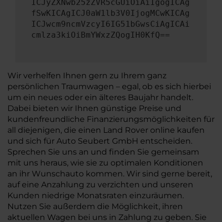
ICJyZXNwb25zZVR5cGUiOiAiIgogICAg
fSwKICAgICJ0aW1lb3V0IjogMCwKICAg
ICJwcm9ncmVzcyI6IG51bGwsCiAgICAi
cmlza3kiOiBmYWxzZQogIH0KfQ==
Wir verhelfen Ihnen gern zu Ihrem ganz
persönlichen Traumwagen – egal, ob es sich hierbei
um ein neues oder ein älteres Baujahr handelt.
Dabei bieten wir Ihnen günstige Preise und
kundenfreundliche Finanzierungsmöglichkeiten für
all diejenigen, die einen Land Rover online kaufen
und sich für Auto Seubert GmbH entscheiden.
Sprechen Sie uns an und finden Sie gemeinsam
mit uns heraus, wie sie zu optimalen Konditionen
an ihr Wunschauto kommen. Wir sind gerne bereit,
auf eine Anzahlung zu verzichten und unseren
Kunden niedrige Monatsraten einzuräumen.
Nutzen Sie außerdem die Möglichkeit, ihren
aktuellen Wagen bei uns in Zahlung zu geben. Sie