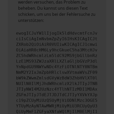
werden versuchen, das Problem zu
beheben. Du kannst uns diesen Text
schicken, um uns bei der Fehlersuche zu
unterstützen:
ewogICJuYW1lIjogIk5ldHdvcmtFcnJv
ciIsCiAgImNvbmZpZyI6IHsKICAgICJt
ZXRob2QiOiAiR0VUIiwKICAgICJ1cmwi
OiAiaHR0cHM6Ly9hcGkueC5ha3MtcHJv
ZC5hdWRhcmlzLm5ldC92MS9jbGllbnRz
LzE1MS93ZWJzaXRlLXZlaGljbGVzP3dl
YnNpdGU9NWYwNDc4YzFiOTNlNTY0NTBm
NmM2Y2IxJmZpbHRlclswXVtmaWVsZF09
bW9kZWwmZmlsdGVyWzBdW3ZhbHVlXT0l
NUIlN0IlMjJhdWRhcmlzX2lkJTIyJTNB
JTIyNWI4M2UzNzc4YTlhNTIzMDI1MDAx
ZGFmJTIyJTdEJTJDJTdCJTIyYXVkYXJp
c19pZCUyMiUzQSUyMjViODNlMzc3OGE5
YTUyMzAyNTAwMWRjMiUyMiU3RCUyQyU3
QiUyMmF1ZGFyaXNfaWQlMjIlM0ElMjI1