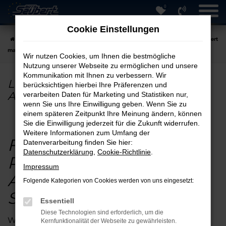
0
Zum
Hauptinhalt
Cookie Einstellungen
springen
Startseite
Hersteller
Land Rover günstig online kaufen – Auto Seubert
macht´s möglich!
Wir nutzen Cookies, um Ihnen die bestmögliche
Nutzung unserer Webseite zu ermöglichen und unsere
Kommunikation mit Ihnen zu verbessern. Wir
Land Rover günstig online kaufen –
berücksichtigen hierbei Ihre Präferenzen und
Auto Seubert macht´s möglich!
verarbeiten Daten für Marketing und Statistiken nur,
wenn Sie uns Ihre Einwilligung geben. Wenn Sie zu
einem späteren Zeitpunkt Ihre Meinung ändern, können
Sie die Einwilligung jederzeit für die Zukunft widerrufen.
Weitere Informationen zum Umfang der
Fahrzeuge von
Land
Datenverarbeitung finden Sie hier:
Datenschutzerklärung
,
Cookie-Richtlinie
.
Rover
online kaufen bei
Impressum
Auto Seubert in
Folgende Kategorien von Cookies werden von uns eingesetzt:
Straubing.
Essentiell
Diese Technologien sind erforderlich, um die
Wir bei der Auto Seubert GmbH sind stolz darauf,
Kernfunktionalität der Webseite zu gewährleisten.