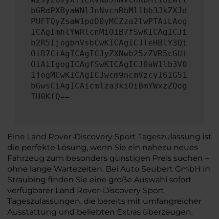
bGRdPXByaWNlJnNvcnRbMl1bb3JkZXJd
PUFTQyZsaW1pdD0yMCZza2lwPTAiLAog
ICAgImhlYWRlcnMiOiB7fSwKICAgICJi
b2R5IjogbnVsbCwKICAgICJleHBlY3Qi
OiB7CiAgICAgICJyZXNwb25zZVR5cGUi
OiAiIgogICAgfSwKICAgICJ0aW1lb3V0
IjogMCwKICAgICJwcm9ncmVzcyI6IG51
bGwsCiAgICAicmlza3kiOiBmYWxzZQog
IH0KfQ==
Eine Land Rover-Discovery Sport Tageszulassung ist
die perfekte Lösung, wenn Sie ein nahezu neues
Fahrzeug zum besonders günstigen Preis suchen –
ohne lange Wartezeiten. Bei Auto Seubert GmbH in
Straubing finden Sie eine große Auswahl sofort
verfügbarer Land Rover-Discovery Sport
Tageszulassungen, die bereits mit umfangreicher
Ausstattung und beliebten Extras überzeugen.