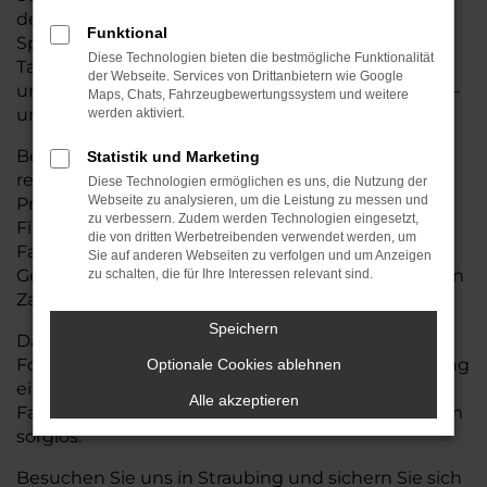
der Wahl des passenden Land Rover-Discovery
Funktional
Sport zu beraten. Alle Fahrzeuge mit
Diese Technologien bieten die bestmögliche Funktionalität
Tageszulassung sind top gepflegt, wenig bewegt
der Webseite. Services von Drittanbietern wie Google
und technisch wie optisch im Neuwagenzustand –
Maps, Chats, Fahrzeugbewertungssystem und weitere
und das zu spürbar besseren Konditionen.
werden aktiviert.
Bei Auto Seubert GmbH profitieren Sie von
Statistik und Marketing
regelmäßigen Sonderaktionen, exklusiven
Diese Technologien ermöglichen es uns, die Nutzung der
Webseite zu analysieren, um die Leistung zu messen und
Preisvorteilen und maßgeschneiderten
zu verbessern. Zudem werden Technologien eingesetzt,
Finanzierungs- oder Leasingangeboten, die den
die von dritten Werbetreibenden verwendet werden, um
Fahrzeugkauf noch einfacher machen. Ihren
Sie auf anderen Webseiten zu verfolgen und um Anzeigen
Gebrauchtwagen nehmen wir selbstverständlich in
zu schalten, die für Ihre Interessen relevant sind.
Zahlung – fair bewertet und direkt verrechnet.
Speichern
Darüber hinaus kümmern wir uns um alle
Formalitäten: von der Zulassung bis zur Vermittlung
Optionale Cookies ablehnen
einer passenden Versicherung. So wird Ihr
Alle akzeptieren
Fahrzeugwechsel bei Auto Seubert GmbH rundum
sorglos.
Besuchen Sie uns in Straubing und sichern Sie sich