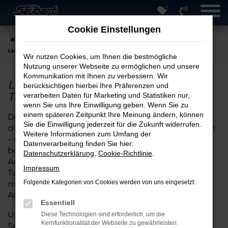
0
Zum
Hauptinhalt
Cookie Einstellungen
springen
Startseite
Hersteller
Land Rover
Land Rover Discovery Sport
Land Rover Discovery Sport Tageszulassung online kaufen
Wir nutzen Cookies, um Ihnen die bestmögliche
Nutzung unserer Webseite zu ermöglichen und unsere
Kommunikation mit Ihnen zu verbessern. Wir
Land Rover Discovery Sport
berücksichtigen hierbei Ihre Präferenzen und
Tageszulassung online kaufen
verarbeiten Daten für Marketing und Statistiken nur,
wenn Sie uns Ihre Einwilligung geben. Wenn Sie zu
einem späteren Zeitpunkt Ihre Meinung ändern, können
Der Kauf eines Fahrzeugs mit Tageszulassung ist
Sie die Einwilligung jederzeit für die Zukunft widerrufen.
die clevere Alternative zum klassischen Neuwagen
Weitere Informationen zum Umfang der
– und bei Auto Seubert GmbH in Straubing
Datenverarbeitung finden Sie hier:
besonders attraktiv. Wir bieten Ihnen eine große
Datenschutzerklärung
,
Cookie-Richtlinie
.
Auswahl an Land Rover-Discovery Sport
Impressum
Tageszulassungen, die sofort verfügbar sind und
Folgende Kategorien von Cookies werden von uns eingesetzt:
mit voller Herstellergarantie sowie modernster
Ausstattung überzeugen.
Essentiell
Unsere langjährige Erfahrung und unser breites
Diese Technologien sind erforderlich, um die
Kernfunktionalität der Webseite zu gewährleisten.
Sortiment ermöglichen es uns, Sie kompetent bei