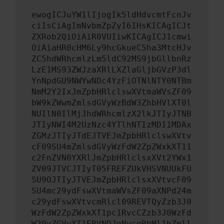
ewogICJuYW1lIjogIk5ldHdvcmtFcnJv
ciIsCiAgImNvbmZpZyI6IHsKICAgICJt
ZXRob2QiOiAiR0VUIiwKICAgICJ1cmwi
OiAiaHR0cHM6Ly9hcGkueC5ha3MtcHJv
ZC5hdWRhcmlzLm5ldC92MS9jbGllbnRz
LzE1MS93ZWJzaXRlLXZlaGljbGVzP3dl
YnNpdGU9NWYwNDc4YzFiOTNlNTY0NTBm
NmM2Y2IxJmZpbHRlclswXVtmaWVsZF09
bW9kZWwmZmlsdGVyWzBdW3ZhbHVlXT0l
NUIlN0IlMjJhdWRhcmlzX2lkJTIyJTNB
JTIyNWI4M2UzNzc4YTlhNTIzMDI1MDAx
ZGMzJTIyJTdEJTVEJmZpbHRlclswXVtv
cF09SU4mZmlsdGVyWzFdW2ZpZWxkXT11
c2FnZVN0YXRlJmZpbHRlclsxXVt2YWx1
ZV09JTVCJTIyT05FREFZUkVHSVNUUkFU
SU9OJTIyJTVEJmZpbHRlclsxXVtvcF09
SU4mc29ydFswXVtmaWVsZF09aXNPd24m
c29ydFswXVtvcmRlcl09REVTQyZzb3J0
WzFdW2ZpZWxkXT1pc1RvcCZzb3J0WzFd
W29yZGVyXT1ERVNDJnNvcnRbMl1bZmll