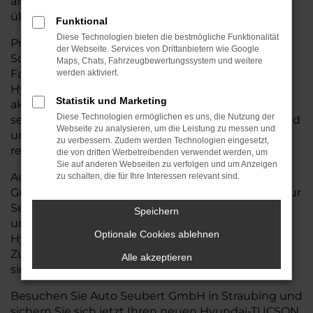
als sofort verfügbares Lagerfahrzeug aus unserem
über 2.000 Fahrzeuge starken Bestand.
Funktional
Diese Technologien bieten die bestmögliche Funktionalität
Profitieren Sie zudem von attraktiven
der Webseite. Services von Drittanbietern wie Google
Sonderangeboten und exklusiven
Maps, Chats, Fahrzeugbewertungssystem und weitere
Fahrzeugpaketen, mit denen Sie beim Kauf Ihres
werden aktiviert.
Hyundai-TUCSON bares Geld sparen. Ihren
Statistik und Marketing
aktuellen Gebrauchtwagen nehmen wir
Diese Technologien ermöglichen es uns, die Nutzung der
selbstverständlich in Zahlung – transparent, fair und
Webseite zu analysieren, um die Leistung zu messen und
unkompliziert – damit Ihr Fahrzeugwechsel
zu verbessern. Zudem werden Technologien eingesetzt,
reibungslos und kosteneffizient abläuft.
die von dritten Werbetreibenden verwendet werden, um
Sie auf anderen Webseiten zu verfolgen und um Anzeigen
Auch nach dem Kauf steht Ihnen Auto Seubert
zu schalten, die für Ihre Interessen relevant sind.
GmbH mit einem zertifizierten Werkstattservice zur
Seite. Ob Wartung, Inspektion oder Reparatur –
Speichern
unser geschultes Team sorgt dafür, dass Ihr
Optionale Cookies ablehnen
Hyundai-TUCSON in Bestform bleibt.
Zuverlässigkeit, faire Preise und kurze Standzeiten
Alle akzeptieren
sind für uns selbstverständlich.
Besuchen Sie Auto Seubert GmbH in Straubing und
sichern Sie sich jetzt Ihren neuen Hyundai-TUCSON.