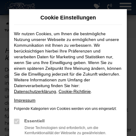
0
Zum
Hauptinhalt
Cookie Einstellungen
springen
Startseite
Hersteller
Hyundai
Hyundai TUCSON
Hyundai
TUCSON Neuwagen online kaufen
Wir nutzen Cookies, um Ihnen die bestmögliche
Nutzung unserer Webseite zu ermöglichen und unsere
Kommunikation mit Ihnen zu verbessern. Wir
Hyundai TUCSON Neuwagen online
berücksichtigen hierbei Ihre Präferenzen und
kaufen
verarbeiten Daten für Marketing und Statistiken nur,
wenn Sie uns Ihre Einwilligung geben. Wenn Sie zu
einem späteren Zeitpunkt Ihre Meinung ändern, können
Der Kauf eines Neuwagens ist eine Entscheidung,
Sie die Einwilligung jederzeit für die Zukunft widerrufen.
die gut überlegt sein will. Bei Auto Seubert GmbH
Weitere Informationen zum Umfang der
in Straubing begleiten wir Sie auf dem Weg zu
Datenverarbeitung finden Sie hier:
Ihrem idealen Fahrzeug – kompetent, persönlich
Datenschutzerklärung
,
Cookie-Richtlinie
.
und zuverlässig. Der Hyundai-TUCSON überzeugt
Impressum
durch moderne Technologien, effiziente
Folgende Kategorien von Cookies werden von uns eingesetzt:
Motorisierungen und hohen Fahrkomfort – perfekt
für Alltag und Freizeit. Unsere Verkaufsberater
Essentiell
helfen Ihnen gerne dabei, das passende Modell zu
Diese Technologien sind erforderlich, um die
finden – ganz gleich, ob individuell konfiguriert oder
Kernfunktionalität der Webseite zu gewährleisten.