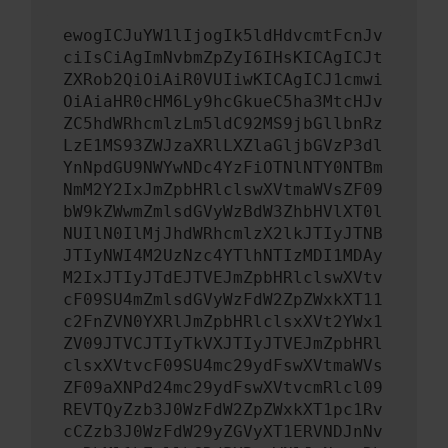
ewogICJuYW1lIjogIk5ldHdvcmtFcnJv
ciIsCiAgImNvbmZpZyI6IHsKICAgICJt
ZXRob2QiOiAiR0VUIiwKICAgICJ1cmwi
OiAiaHR0cHM6Ly9hcGkueC5ha3MtcHJv
ZC5hdWRhcmlzLm5ldC92MS9jbGllbnRz
LzE1MS93ZWJzaXRlLXZlaGljbGVzP3dl
YnNpdGU9NWYwNDc4YzFiOTNlNTY0NTBm
NmM2Y2IxJmZpbHRlclswXVtmaWVsZF09
bW9kZWwmZmlsdGVyWzBdW3ZhbHVlXT0l
NUIlN0IlMjJhdWRhcmlzX2lkJTIyJTNB
JTIyNWI4M2UzNzc4YTlhNTIzMDI1MDAy
M2IxJTIyJTdEJTVEJmZpbHRlclswXVtv
cF09SU4mZmlsdGVyWzFdW2ZpZWxkXT11
c2FnZVN0YXRlJmZpbHRlclsxXVt2YWx1
ZV09JTVCJTIyTkVXJTIyJTVEJmZpbHRl
clsxXVtvcF09SU4mc29ydFswXVtmaWVs
ZF09aXNPd24mc29ydFswXVtvcmRlcl09
REVTQyZzb3J0WzFdW2ZpZWxkXT1pc1Rv
cCZzb3J0WzFdW29yZGVyXT1ERVNDJnNv