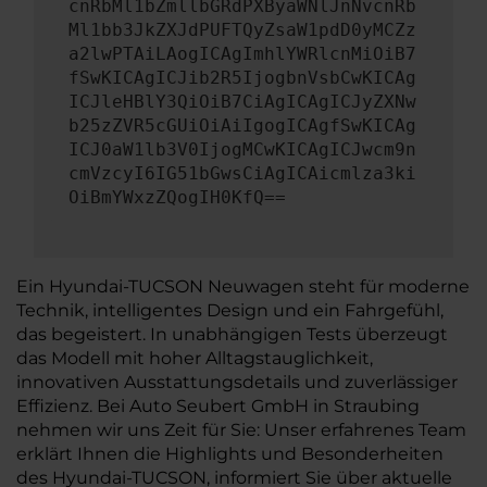
cnRbMl1bZmllbGRdPXByaWNlJnNvcnRb
Ml1bb3JkZXJdPUFTQyZsaW1pdD0yMCZz
a2lwPTAiLAogICAgImhlYWRlcnMiOiB7
fSwKICAgICJib2R5IjogbnVsbCwKICAg
ICJleHBlY3QiOiB7CiAgICAgICJyZXNw
b25zZVR5cGUiOiAiIgogICAgfSwKICAg
ICJ0aW1lb3V0IjogMCwKICAgICJwcm9n
cmVzcyI6IG51bGwsCiAgICAicmlza3ki
OiBmYWxzZQogIH0KfQ==
Ein Hyundai-TUCSON Neuwagen steht für moderne
Technik, intelligentes Design und ein Fahrgefühl,
das begeistert. In unabhängigen Tests überzeugt
das Modell mit hoher Alltagstauglichkeit,
innovativen Ausstattungsdetails und zuverlässiger
Effizienz. Bei Auto Seubert GmbH in Straubing
nehmen wir uns Zeit für Sie: Unser erfahrenes Team
erklärt Ihnen die Highlights und Besonderheiten
des Hyundai-TUCSON, informiert Sie über aktuelle