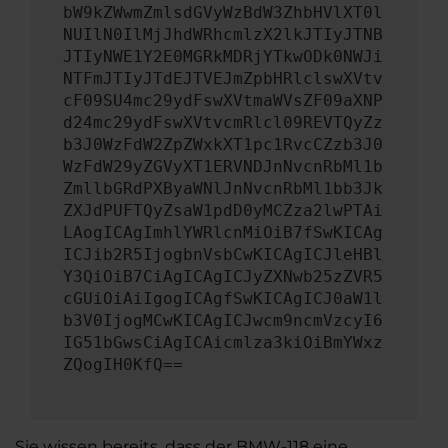
bW9kZWwmZmlsdGVyWzBdW3ZhbHVlXT0l
NUIlN0IlMjJhdWRhcmlzX2lkJTIyJTNB
JTIyNWE1Y2E0MGRkMDRjYTkwODk0NWJi
NTFmJTIyJTdEJTVEJmZpbHRlclswXVtv
cF09SU4mc29ydFswXVtmaWVsZF09aXNP
d24mc29ydFswXVtvcmRlcl09REVTQyZz
b3J0WzFdW2ZpZWxkXT1pc1RvcCZzb3J0
WzFdW29yZGVyXT1ERVNDJnNvcnRbMl1b
ZmllbGRdPXByaWNlJnNvcnRbMl1bb3Jk
ZXJdPUFTQyZsaW1pdD0yMCZza2lwPTAi
LAogICAgImhlYWRlcnMiOiB7fSwKICAg
ICJib2R5IjogbnVsbCwKICAgICJleHBl
Y3QiOiB7CiAgICAgICJyZXNwb25zZVR5
cGUiOiAiIgogICAgfSwKICAgICJ0aW1l
b3V0IjogMCwKICAgICJwcm9ncmVzcyI6
IG51bGwsCiAgICAicmlza3kiOiBmYWxz
ZQogIH0KfQ==
Sie wissen bereits, dass der BMW-118 eine