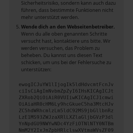
Sicherheitsrisiko, sondern kann auch dazu
führen, dass bestimmte Funktionen nicht
mehr unterstützt werden.
Wende dich an den Webseitenbetreiber.
Wenn du alle oben genannten Schritte
versucht hast, kontaktiere uns bitte. Wir
werden versuchen, das Problem zu
beheben. Du kannst uns diesen Text
schicken, um uns bei der Fehlersuche zu
unterstützen:
ewogICJuYW1lIjogIk5ldHdvcmtFcnJv
ciIsCiAgImNvbmZpZyI6IHsKICAgICJt
ZXRob2QiOiAiR0VUIiwKICAgICJ1cmwi
OiAiaHR0cHM6Ly9hcGkueC5ha3MtcHJv
ZC5hdWRhcmlzLm5ldC92MS9jbGllbnRz
LzE1MS93ZWJzaXRlLXZlaGljbGVzP3dl
YnNpdGU9NWYwNDc4YzFiOTNlNTY0NTBm
NmM2Y2IxJmZpbHRlclswXVtmaWVsZF09