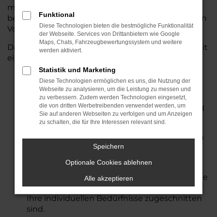
mitgenommen werden können.
Alternativ
Funktional
bestellen wir Ihr Wunschfahrzeug exakt nach Ihren
Diese Technologien bieten die bestmögliche Funktionalität
Vorstellungen.
der Webseite. Services von Drittanbietern wie Google
Maps, Chats, Fahrzeugbewertungssystem und weitere
Darüber hinaus überzeugt Auto Seubert GmbH mit
werden aktiviert.
einem umfassenden Serviceangebot:
Statistik und Marketing
Werkstattleistungen
:
Unser geschultes
Diese Technologien ermöglichen es uns, die Nutzung der
Werkstatt-Team bietet qualifizierten Service
Webseite zu analysieren, um die Leistung zu messen und
für alle gängigen Marken und Modelle,
zu verbessern. Zudem werden Technologien eingesetzt,
die von dritten Werbetreibenden verwendet werden, um
einschließlich Inspektionen, Reparaturen und
Sie auf anderen Webseiten zu verfolgen und um Anzeigen
Unfallinstandsetzungen.
​
zu schalten, die für Ihre Interessen relevant sind.
Haupt- und Abgasuntersuchung
:
Wir führen
Speichern
Haupt- und Abgasuntersuchungen nach §29
StVZO durch.
​
Optionale Cookies ablehnen
Finanzierung und Leasing
:
Wir bieten flexible
Alle akzeptieren
Finanzierungs- und Leasingangebote, die auf
Ihre individuellen Bedürfnisse zugeschnitten
sind.
​