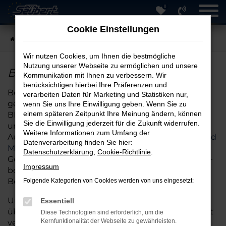
0
Zum
Hauptinhalt
Cookie Einstellungen
springen
Startseite
Hersteller
BMW
BMW 118 günstig online kaufen
Wir nutzen Cookies, um Ihnen die bestmögliche
Nutzung unserer Webseite zu ermöglichen und unsere
BMW 118 günstig online kaufen
Kommunikation mit Ihnen zu verbessern. Wir
berücksichtigen hierbei Ihre Präferenzen und
Bei Auto Seubert GmbH in Straubing sind Sie
verarbeiten Daten für Marketing und Statistiken nur,
genau richtig, wenn Sie auf der Suche nach einem
wenn Sie uns Ihre Einwilligung geben. Wenn Sie zu
einem späteren Zeitpunkt Ihre Meinung ändern, können
BMW-118 sind.
Seit über 40 Jahren bieten wir
Sie die Einwilligung jederzeit für die Zukunft widerrufen.
unseren Kundinnen und Kunden eine große
Weitere Informationen zum Umfang der
Auswahl an
Fahrzeugen verschiedener Marken und
Datenverarbeitung finden Sie hier:
Modelle
.
Ob Neuwagen, gepflegter
Datenschutzerklärung
,
Cookie-Richtlinie
.
Gebrauchtwagen oder attraktive Tageszulassung –
Impressum
bei uns finden Sie das passende BMW-118 für Ihre
Bedürfnisse.
Folgende Kategorien von Cookies werden von uns eingesetzt:
Unser umfangreicher Lagerbestand umfasst stets
Essentiell
über 20.000 Fahrzeuge, sodass viele Modelle sofort
Diese Technologien sind erforderlich, um die
Kernfunktionalität der Webseite zu gewährleisten.
verfügbar sind und ohne lange Wartezeiten