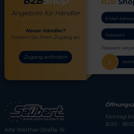
B2B
Shop
B2B
Sho
Angebote für Händler
Neuer Händler?
Fordern Sie Ihren Zugang an.
Passwort verge
Zugang anfordern
Anm
Öffnungsz
Montag bis
8:00 - 18:0
Alte Wörther Straße 16