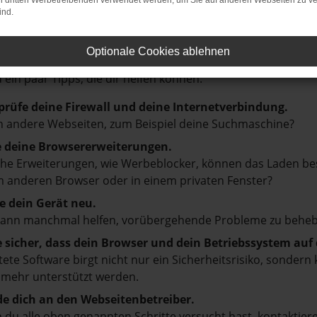
on dritten Werbetreibenden verwendet werden, um Sie auf anderen Webseiten zu ve
ind.
ler: Network Error
Optionale Cookies ablehnen
en ist ein Fehler aufgetreten.
d ein paar Tipps, die dir helfen können:
prüfe deine Firewall und deine Internetverbindung.
 andere Webseiten, zum Beispiel deine Suchmaschine?
e deine Browsererweiterungen.
e Erweiterungen, wie Werbeblocker, können das Laden besti
 anderen Browser oder in einem privaten Fenster?
e dein Gerät neu.
kann manchmal helfen, vorübergehende Probleme zu beheb
e sicher, dass dein Browser und dein Betriebssystem au
tete Software birgt nicht nur ein Sicherheitsrisiko, sonde
 mehr unterstützt werden.
e dich an den Webseitenbetreiber.
du alle oben genannten Schritte versucht hast, kontaktier