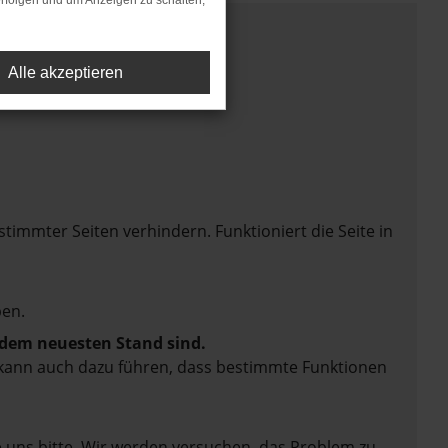
rfolgen und um Anzeigen zu schalten,
Alle akzeptieren
mmter Seiten verhindern. Funktioniert die Seite in
en.
f dem neuesten Stand sind.
rn kann auch dazu führen, dass bestimmte Funktionen
e uns bitte. Wir werden versuchen, das Problem zu