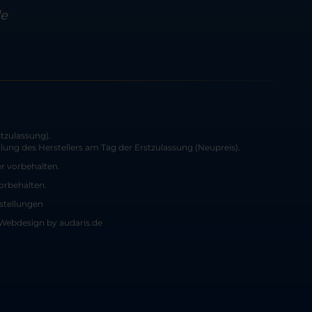
de
tzulassung).
ung des Herstellers am Tag der Erstzulassung (Neupreis).
er vorbehalten.
vorbehalten.
stellungen
Webdesign by audaris.de