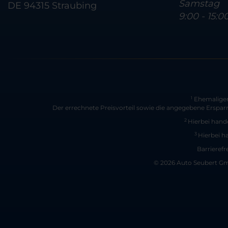
Samstag
DE 94315 Straubing
9:00 - 15:0
Ehemaliger 
1
Der errechnete Preisvorteil sowie die angegebene Erspar
2
Hierbei hande
3
Hierbei h
Barrierefr
© 2026 Auto Seubert Gmb