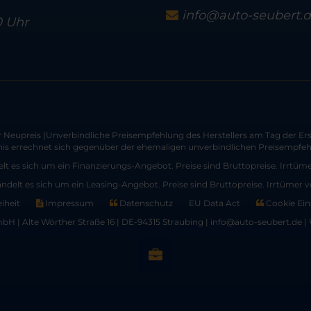
info@auto-seubert.
0 Uhr
Neupreis (Unverbindliche Preisempfehlung des Herstellers am Tag der Ers
nis errechnet sich gegenüber der ehemaligen unverbindlichen Preisempfehl
lt es sich um ein Finanzierungs-Angebot. Preise sind Bruttopreise. Irrtüm
andelt es sich um ein Leasing-Angebot. Preise sind Bruttopreise. Irrtümer 
eiheit
Impressum
Datenschutz
EU Data Act
Cookie Ein
H | Alte Wörther Straße 16 | DE-94315 Straubing | info@auto-seubert.de |