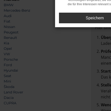
Technologien eingesetzt, die v
die für Ihre Interessen relevant s
BMW
Feh
Mercedes-Benz
Audi
Speichern
Beim Lad
Fiat
Nissan
Hier sin
Peugeot
Über
Renault
Laden
Kia
Opel
Prüf
VW
Manch
Porsche
einem
Ford
Hyundai
Start
Seat
Das 
Mini
Stell
Škoda
Veral
Land Rover
nicht
Dacia
CUPRA
Wend
Wenn 