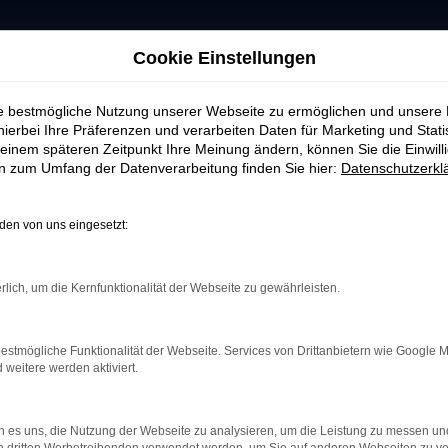
Cookie Einstellungen
ie bestmögliche Nutzung unserer Webseite zu ermöglichen und unsere
hierbei Ihre Präferenzen und verarbeiten Daten für Marketing und Stati
wagen
einem späteren Zeitpunkt Ihre Meinung ändern, können Sie die Einwillig
en zum Umfang der Datenverarbeitung finden Sie hier:
Datenschutzerkl
cheidung – besonders, wenn Sie Wert auf Qualität, Trans
ie eine große Auswahl an Audi-Q8 Gebrauchtwagen, die 
en von uns eingesetzt:
el unterstützen wir Sie zuverlässig bei der Auswahl d
Qualitätscheck, sodass Sie sicher sein können, ein zuv
rlich, um die Kernfunktionalität der Webseite zu gewährleisten.
ir Ihnen flexible Finanzierungs- und Leasinglösungen
 Auto Seubert GmbH nicht nur einfach, sondern auch wir
estmögliche Funktionalität der Webseite. Services von Drittanbietern wie Google 
eitere werden aktiviert.
teren Schritte – von der Fahrzeugzulassung bis zur pa
-Q8 Gebrauchtwagen. Wir freuen uns auf Ihre Anfrage!
 es uns, die Nutzung der Webseite zu analysieren, um die Leistung zu messen u