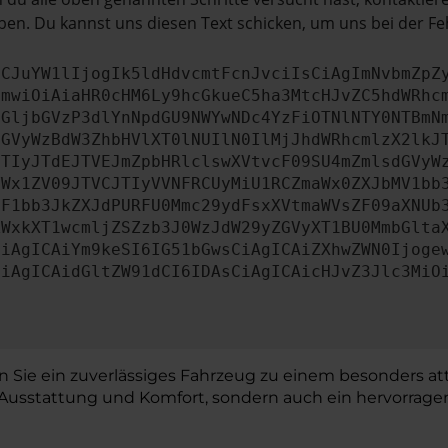
en. Du kannst uns diesen Text schicken, um uns bei der Fe
ICJuYW1lIjogIk5ldHdvcmtFcnJvciIsCiAgImNvbmZpZ
cmwiOiAiaHR0cHM6Ly9hcGkueC5ha3MtcHJvZC5hdWRhc
aGljbGVzP3dlYnNpdGU9NWYwNDc4YzFiOTNlNTY0NTBmN
dGVyWzBdW3ZhbHVlXT0lNUIlN0IlMjJhdWRhcmlzX2lkJ
JTIyJTdEJTVEJmZpbHRlclswXVtvcF09SU4mZmlsdGVyW
YWx1ZV09JTVCJTIyVVNFRCUyMiU1RCZmaWx0ZXJbMV1bb
MF1bb3JkZXJdPURFU0Mmc29ydFsxXVtmaWVsZF09aXNUb
ZWxkXT1wcmljZSZzb3J0WzJdW29yZGVyXT1BU0MmbGlta
CiAgICAiYm9keSI6IG51bGwsCiAgICAiZXhwZWN0Ijoge
CiAgICAidGltZW91dCI6IDAsCiAgICAicHJvZ3Jlc3MiO
nn Sie ein zuverlässiges Fahrzeug zu einem besonders att
Ausstattung und Komfort, sondern auch ein hervorragend