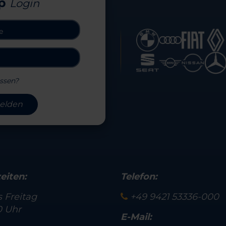
p
Login
ssen?
elden
eiten:
Telefon:
 Freitag
+49 9421 53336-000
0 Uhr
E-Mail: