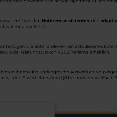
uftfederung gewährleisten sowohl sportliches Fahrverha
stenzsysteme wie den
Notbremsassistenten
, den
adapti
rt während der Fahrt.
nterzogen, die unter anderem ein aktualisiertes Exter
 sowie der leistungsstarken RS Q8 Variante erhältlich.
r bieten Ihnen eine umfangreiche Auswahl an Neuwagen 
en wir den Erwerb Ihres Audi Q8 besonders vorteilhaft.