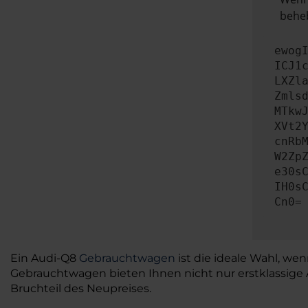
beheb
ewog
ICJ1
LXZl
Zmls
MTkw
XVt2
cnRb
W2Zp
e30s
IH0s
Cn0=
Ein Audi-Q8
Gebrauchtwagen
ist die ideale Wahl, we
Gebrauchtwagen bieten Ihnen nicht nur erstklassige 
Bruchteil des Neupreises.