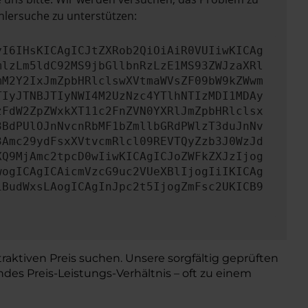
hlersuche zu unterstützen:
yI6IHsKICAgICJtZXRob2QiOiAiR0VUIiwKICAg
mlzLm5ldC92MS9jbGllbnRzLzE1MS93ZWJzaXRl
mM2Y2IxJmZpbHRlclswXVtmaWVsZF09bW9kZWwm
TIyJTNBJTIyNWI4M2UzNzc4YTlhNTIzMDI1MDAy
zFdW2ZpZWxkXT11c2FnZVN0YXRlJmZpbHRlclsx
3BdPUlOJnNvcnRbMF1bZmllbGRdPWlzT3duJnNv
3Amc29ydFsxXVtvcmRlcl09REVTQyZzb3J0WzJd
XQ9MjAmc2tpcD0wIiwKICAgICJoZWFkZXJzIjog
wogICAgICAicmVzcG9uc2VUeXBlIjogIiIKICAg
iBudWxsLAogICAgInJpc2t5IjogZmFsc2UKICB9
raktiven Preis suchen. Unsere sorgfältig geprüften
es Preis-Leistungs-Verhältnis – oft zu einem