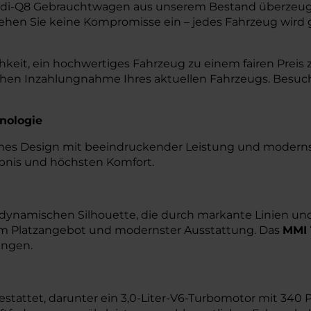
 Audi-Q8 Gebrauchtwagen aus unserem Bestand überzeu
ehen Sie keine Kompromisse ein – jedes Fahrzeug wird 
eit, ein hochwertiges Fahrzeug zu einem fairen Preis z
chen Inzahlungnahme Ihres aktuellen Fahrzeugs. Besuc
nologie
iches Design mit beeindruckender Leistung und modernste
ebnis und höchsten Komfort.
nd dynamischen Silhouette, die durch markante Linien un
em Platzangebot und modernster Ausstattung. Das
MMI 
ungen.
estattet, darunter ein 3,0-Liter-V6-Turbomotor mit 340