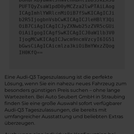
PUFTQyZsaW1pdD0yMCZza2lwPTAiLAog
ICAgImhlYWRlcnMiOiB7fSwKICAgICJi
b2R5IjogbnVsbCwKICAgICJleHBlY3Qi
OiB7CiAgICAgICJyZXNwb25zZVR5cGUi
OiAiIgogICAgfSwKICAgICJ0aW1lb3V0
IjogMCwKICAgICJwcm9ncmVzcyI6IG51
bGwsCiAgICAicmlza3kiOiBmYWxzZQog
IH0KfQ==
Eine Audi-Q3 Tageszulassung ist die perfekte
Lösung, wenn Sie ein nahezu neues Fahrzeug zum
besonders günstigen Preis suchen – ohne lange
Wartezeiten. Bei Auto Seubert GmbH in Straubing
finden Sie eine große Auswahl sofort verfügbarer
Audi-Q3 Tageszulassungen, die bereits mit
umfangreicher Ausstattung und beliebten Extras
überzeugen.