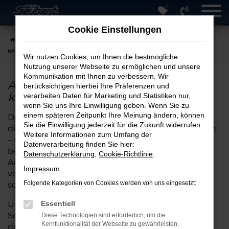
0
Zum
Hauptinhalt
Cookie Einstellungen
springen
Startseite
Hersteller
Audi
Audi Q3
Audi Q3 Tageszulassung
online kaufen
Wir nutzen Cookies, um Ihnen die bestmögliche
Nutzung unserer Webseite zu ermöglichen und unsere
Kommunikation mit Ihnen zu verbessern. Wir
Audi Q3 Tageszulassung online
berücksichtigen hierbei Ihre Präferenzen und
kaufen
verarbeiten Daten für Marketing und Statistiken nur,
wenn Sie uns Ihre Einwilligung geben. Wenn Sie zu
einem späteren Zeitpunkt Ihre Meinung ändern, können
Der Kauf eines Fahrzeugs mit Tageszulassung ist
Sie die Einwilligung jederzeit für die Zukunft widerrufen.
die clevere Alternative zum klassischen Neuwagen
Weitere Informationen zum Umfang der
– und bei Auto Seubert GmbH in Straubing
Datenverarbeitung finden Sie hier:
besonders attraktiv. Wir bieten Ihnen eine große
Datenschutzerklärung
,
Cookie-Richtlinie
.
Auswahl an Audi-Q3 Tageszulassungen, die sofort
Impressum
verfügbar sind und mit voller Herstellergarantie
Folgende Kategorien von Cookies werden von uns eingesetzt:
sowie modernster Ausstattung überzeugen.
Unsere langjährige Erfahrung und unser breites
Essentiell
Sortiment ermöglichen es uns, Sie kompetent bei
Diese Technologien sind erforderlich, um die
Kernfunktionalität der Webseite zu gewährleisten.
der Wahl des passenden Audi-Q3 zu beraten. Alle