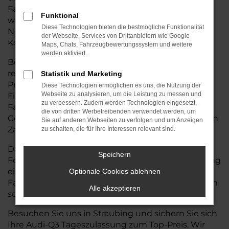
Fahrzeuge mit Tageszulassung sind top gepflegt,
Funktional
wenig bewegt und technisch wie optisch im
Diese Technologien bieten die bestmögliche Funktionalität
Neuwagenzustand – und das zu spürbar besseren
der Webseite. Services von Drittanbietern wie Google
Konditionen.
Maps, Chats, Fahrzeugbewertungssystem und weitere
werden aktiviert.
Bei Auto Seubert GmbH profitieren Sie von
regelmäßigen Sonderaktionen, exklusiven
Statistik und Marketing
Preisvorteilen und maßgeschneiderten
Diese Technologien ermöglichen es uns, die Nutzung der
Webseite zu analysieren, um die Leistung zu messen und
Finanzierungs- oder Leasingangeboten, die den
zu verbessern. Zudem werden Technologien eingesetzt,
Fahrzeugkauf noch einfacher machen. Ihren
die von dritten Werbetreibenden verwendet werden, um
Gebrauchtwagen nehmen wir selbstverständlich in
Sie auf anderen Webseiten zu verfolgen und um Anzeigen
Zahlung – fair bewertet und direkt verrechnet.
zu schalten, die für Ihre Interessen relevant sind.
Darüber hinaus kümmern wir uns um alle
Speichern
Formalitäten: von der Zulassung bis zur Vermittlung
einer passenden Versicherung. So wird Ihr
Optionale Cookies ablehnen
Fahrzeugwechsel bei Auto Seubert GmbH rundum
Alle akzeptieren
sorglos.
Besuchen Sie uns in Straubing und sichern Sie sich
Ihre Audi-Q3 Tageszulassung zum Top-Preis. Wir