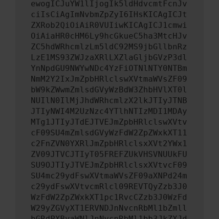
ewogICJuYW1lIjogIk5ldHdvcmtFcnJv
ciIsCiAgImNvbmZpZyI6IHsKICAgICJt
ZXRob2QiOiAiR0VUIiwKICAgICJ1cmwi
OiAiaHR0cHM6Ly9hcGkueC5ha3MtcHJv
ZC5hdWRhcmlzLm5ldC92MS9jbGllbnRz
LzE1MS93ZWJzaXRlLXZlaGljbGVzP3dl
YnNpdGU9NWYwNDc4YzFiOTNlNTY0NTBm
NmM2Y2IxJmZpbHRlclswXVtmaWVsZF09
bW9kZWwmZmlsdGVyWzBdW3ZhbHVlXT0l
NUIlN0IlMjJhdWRhcmlzX2lkJTIyJTNB
JTIyNWI4M2UzNzc4YTlhNTIzMDI1MDAy
MTg1JTIyJTdEJTVEJmZpbHRlclswXVtv
cF09SU4mZmlsdGVyWzFdW2ZpZWxkXT11
c2FnZVN0YXRlJmZpbHRlclsxXVt2YWx1
ZV09JTVCJTIyT05FREFZUkVHSVNUUkFU
SU9OJTIyJTVEJmZpbHRlclsxXVtvcF09
SU4mc29ydFswXVtmaWVsZF09aXNPd24m
c29ydFswXVtvcmRlcl09REVTQyZzb3J0
WzFdW2ZpZWxkXT1pc1RvcCZzb3J0WzFd
W29yZGVyXT1ERVNDJnNvcnRbMl1bZmll
bGRdPXByaWNlJnNvcnRbMl1bb3JkZXJd