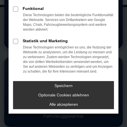
Wir stehen für
Funktional
Diese Technologien bieten die bestmögliche Funktionalität
Qualität
der Webseite. Services von Drittanbietern wie Google
Maps, Chats, Fahrzeugbewertungssystem und weitere
werden aktiviert.
Ein Name für höchste
Standards.
Statistik und Marketing
Diese Technologien ermöglichen es uns, die Nutzung der
Webseite zu analysieren, um die Leistung zu messen und
zu verbessern. Zudem werden Technologien eingesetzt,
die von dritten Werbetreibenden verwendet werden, um
Sie auf anderen Webseiten zu verfolgen und um Anzeigen
zu schalten, die für Ihre Interessen relevant sind.
Speichern
Fahrzeug
Optionale Cookies ablehnen
Garantie
Alle akzeptieren
Auf Wunsch 5 Jahre
Fahrzeuggarantie.