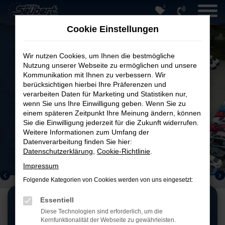
0
Zum
Hauptinhalt
Cookie Einstellungen
springen
Ihr Auto.
Wir nutzen Cookies, um Ihnen die bestmögliche
Unsere Markenvielfalt.
Nutzung unserer Webseite zu ermöglichen und unsere
Kommunikation mit Ihnen zu verbessern. Wir
Unabhängige
Beratung,
faire
Preise
berücksichtigen hierbei Ihre Präferenzen und
und flexible
Finanzierung.
verarbeiten Daten für Marketing und Statistiken nur,
Öffnungszeiten:
wenn Sie uns Ihre Einwilligung geben. Wenn Sie zu
Mo-Fr: 8-18 Uhr
einem späteren Zeitpunkt Ihre Meinung ändern, können
Sa: 9-15 Uhr
Sie die Einwilligung jederzeit für die Zukunft widerrufen.
Weitere Informationen zum Umfang der
Datenverarbeitung finden Sie hier:
Datenschutzerklärung
,
Cookie-Richtlinie
.
Impressum
Folgende Kategorien von Cookies werden von uns eingesetzt:
Essentiell
Diese Technologien sind erforderlich, um die
Kernfunktionalität der Webseite zu gewährleisten.