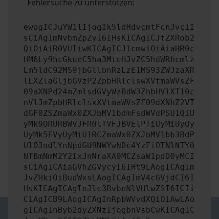
Fehlersuche zu unterstützen:
ewogICJuYW1lIjogIk5ldHdvcmtFcnJvciI
sCiAgImNvbmZpZyI6IHsKICAgICJtZXRob2
QiOiAiR0VUIiwKICAgICJ1cmwiOiAiaHR0c
HM6Ly9hcGkueC5ha3MtcHJvZC5hdWRhcmlz
Lm5ldC92MS9jbGllbnRzLzE1MS93ZWJzaXR
lLXZlaGljbGVzP2ZpbHRlclswXVtmaWVsZF
09aXNPd24mZmlsdGVyWzBdW3ZhbHVlXT10c
nVlJmZpbHRlclsxXVtmaWVsZF09dXNhZ2VT
dGF0ZSZmaWx0ZXJbMV1bdmFsdWVdPSU1QiU
yMk9ORURBWVJFR0lTVFJBVElPTiUyMiUyQy
UyMk5FVyUyMiU1RCZmaWx0ZXJbMV1bb3BdP
UlOJndlYnNpdGU9NWYwNDc4YzFiOTNlNTY0
NTBmNmM2Y2IxJnNraXA9MCZsaW1pdD0yMCI
sCiAgICAiaGVhZGVycyI6IHt9LAogICAgIm
JvZHkiOiBudWxsLAogICAgImV4cGVjdCI6I
HsKICAgICAgInJlc3BvbnNlVHlwZSI6ICIi
CiAgICB9LAogICAgInRpbWVvdXQiOiAwLAo
gICAgInByb2dyZXNzIjogbnVsbCwKICAgIC